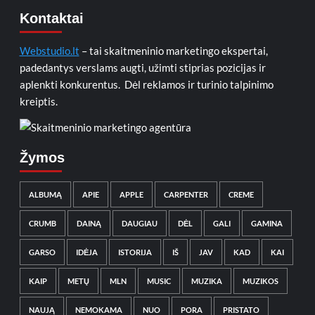
Kontaktai
Webstudio.lt
– tai skaitmeninio marketingo ekspertai,
padedantys verslams augti, užimti stiprias pozicijas ir
aplenkti konkurentus. Dėl reklamos ir turinio talpinimo
kreiptis.
Žymos
ALBUMĄ
APIE
APPLE
CARPENTER
CREME
CRUMB
DAINĄ
DAUGIAU
DĖL
GALI
GAMINA
GARSO
IDĖJA
ISTORIJA
IŠ
JAV
KAD
KAI
KAIP
METŲ
MLN
MUSIC
MUZIKA
MUZIKOS
NAUJĄ
NEMOKAMA
NUO
PORA
PRISTATO