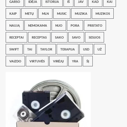
GARSO
IDĖJA
ISTORIJA
IŠ
JAV
KAD
KAI
KAIP
METŲ
MLN
MUSIC
MUZIKA
MUZIKOS
NAUJĄ
NEMOKAMA
NUO
PORA
PRISTATO
RECEPTAI
RECEPTAS
SAKO
SAVO
SESIJOS
SWIFT
TAI
TAYLOR
TERAPIJA
USD
UŽ
VAIZDO
VIRTUVĖS
VIRĖJŲ
YRA
ŠĮ