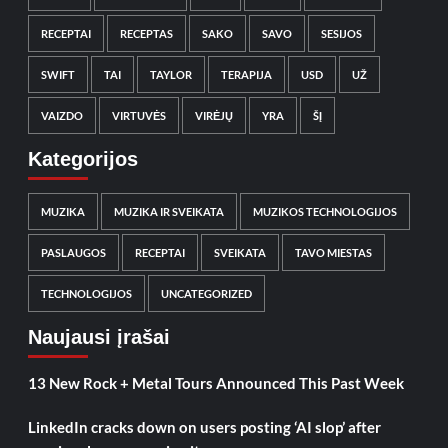
RECEPTAI
RECEPTAS
SAKO
SAVO
SESIJOS
SWIFT
TAI
TAYLOR
TERAPIJA
USD
UŽ
VAIZDO
VIRTUVĖS
VIRĖJŲ
YRA
ŠĮ
Kategorijos
MUZIKA
MUZIKA IR SVEIKATA
MUZIKOS TECHNOLOGIJOS
PASLAUGOS
RECEPTAI
SVEIKATA
TAVO MIESTAS
TECHNOLOGIJOS
UNCATEGORIZED
Naujausi įrašai
13 New Rock + Metal Tours Announced This Past Week
LinkedIn cracks down on users posting ‘AI slop’ after