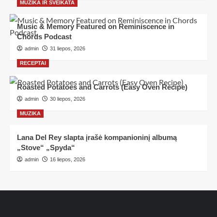
MUZIKA IR SVEIKATA
Music & Memory Featured on Reminiscence in
Chords Podcast
admin
31 liepos, 2026
RECEPTAI
Roasted Potatoes and Carrots (Easy Oven Recipe)
admin
30 liepos, 2026
MUZIKA
Lana Del Rey slapta įrašė kompanioninį albumą
„Stove“ „Spyda“
admin
16 liepos, 2026