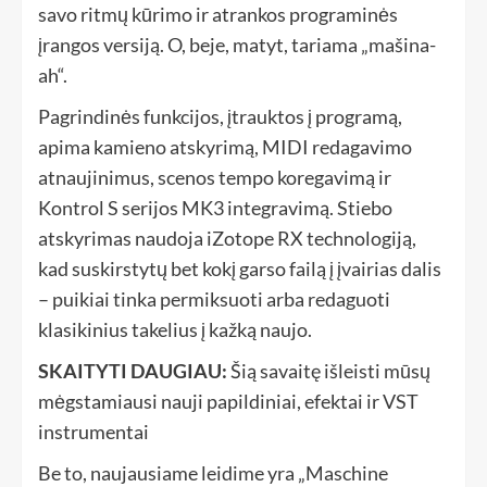
savo ritmų kūrimo ir atrankos programinės
įrangos versiją. O, beje, matyt, tariama „mašina-
ah“.
Pagrindinės funkcijos, įtrauktos į programą,
apima kamieno atskyrimą, MIDI redagavimo
atnaujinimus, scenos tempo koregavimą ir
Kontrol S serijos MK3 integravimą. Stiebo
atskyrimas naudoja iZotope RX technologiją,
kad suskirstytų bet kokį garso failą į įvairias dalis
– puikiai tinka permiksuoti arba redaguoti
klasikinius takelius į kažką naujo.
SKAITYTI DAUGIAU:
Šią savaitę išleisti mūsų
mėgstamiausi nauji papildiniai, efektai ir VST
instrumentai
Be to, naujausiame leidime yra „Maschine