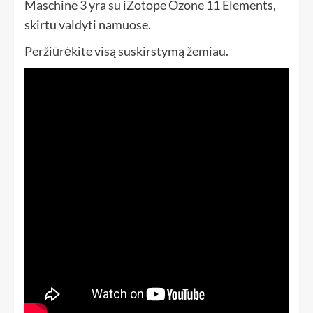
Maschine 3 yra su iZotope Ozone 11 Elements,
skirtu valdyti namuose.
Peržiūrėkite visą suskirstymą žemiau.