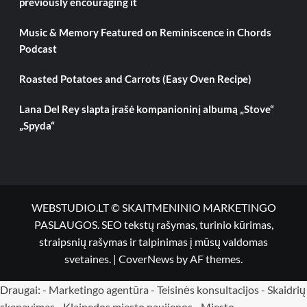
previously encouraging it
Music & Memory Featured on Reminiscence in Chords
Podcast
Roasted Potatoes and Carrots (Easy Oven Recipe)
Lana Del Rey slapta įrašė kompanioninį albumą „Stove“
„Spyda“
WEBSTUDIO.LT © SKAITMENINIO MARKETINGO
PASLAUGOS. SEO tekstų rašymas, turinio kūrimas,
straipsnių rašymas ir talpinimas į mūsų valdomas
svetaines.
|
CoverNews
by AF themes.
Draugai: -
Marketingo agentūra
-
Teisinės konsultacijos
-
Skaidrių
skenavimas
-
Klaipedos miesto naujienos
-
Miesto