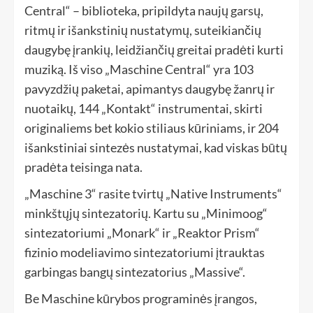
Central“ – biblioteka, pripildyta naujų garsų,
ritmų ir išankstinių nustatymų, suteikiančių
daugybę įrankių, leidžiančių greitai pradėti kurti
muziką. Iš viso „Maschine Central“ yra 103
pavyzdžių paketai, apimantys daugybę žanrų ir
nuotaikų, 144 „Kontakt“ instrumentai, skirti
originaliems bet kokio stiliaus kūriniams, ir 204
išankstiniai sintezės nustatymai, kad viskas būtų
pradėta teisinga nata.
„Maschine 3“ rasite tvirtų „Native Instruments“
minkštųjų sintezatorių. Kartu su „Minimoog“
sintezatoriumi „Monark“ ir „Reaktor Prism“
fizinio modeliavimo sintezatoriumi įtrauktas
garbingas bangų sintezatorius „Massive“.
Be Maschine kūrybos programinės įrangos,