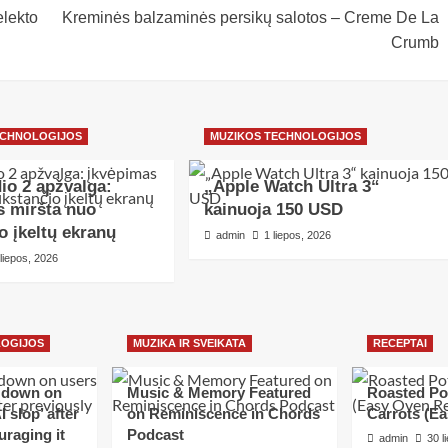
elekto
Kreminės balzaminės persikų salotos – Creme De La
Crumb
ECHNOLOGIJOS
MUZIKOS TECHNOLOGIJOS
io 2 apžvalga:
„Apple Watch Ultra 3“
s miršta nuo
kainuoja 150 USD
o įkeltų ekranų
admin
1 liepos, 2026
 liepos, 2026
LOGIJOS
MUZIKA IR SVEIKATA
RECEPTAI
s down on
Music & Memory Featured
Roasted Po
 slop’ after
on Reminiscence in Chords
Carrots (E
uraging it
Podcast
admin
30 l