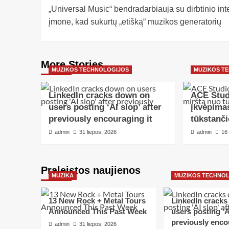
„Universal Music“ bendradarbiauja su dirbtinio int
įmone, kad sukurtų „etišką“ muzikos generatorių
More Stories
MUZIKOS TECHNOLOGIJOS
MUZIKOS T
LinkedIn cracks down on
ACE Stud
users posting ‘AI slop’ after
įkvėpima
previously encouraging it
tūkstanči
admin
31 liepos, 2026
admin
16
Praleistos naujienos
MUZIKA
MUZIKOS TECHNO
13 New Rock + Metal Tours
LinkedIn crack
Announced This Past Week
users posting ‘AI
previously enco
admin
31 liepos, 2026