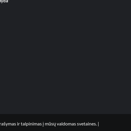
pyda“
mas ir talpinimas į mūsų valdomas svetaines.
|