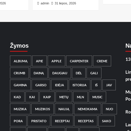
 2026
admin
31 liepos, 2026
Žymos
Na
13
ALBUMĄ
APIE
APPLE
CARPENTER
CREME
Li
CRUMB
DAINĄ
DAUGIAU
DĖL
GALI
pr
GAMINA
GARSO
IDĖJA
ISTORIJA
IŠ
JAV
Mu
KAD
KAI
KAIP
METŲ
MLN
MUSIC
Po
MUZIKA
MUZIKOS
NAUJĄ
NEMOKAMA
NUO
Ro
PORA
PRISTATO
RECEPTAI
RECEPTAS
SAKO
La