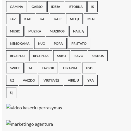
GAMINA
GARSO
IDĖJA
ISTORIJA
IŠ
JAV
KAD
KAI
KAIP
METŲ
MLN
MUSIC
MUZIKA
MUZIKOS
NAUJĄ
NEMOKAMA
NUO
PORA
PRISTATO
RECEPTAI
RECEPTAS
SAKO
SAVO
SESIJOS
SWIFT
TAI
TAYLOR
TERAPIJA
USD
UŽ
VAIZDO
VIRTUVĖS
VIRĖJŲ
YRA
ŠĮ