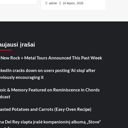
admin
16 liepos, 2026
ujausi įrašai
 New Rock + Metal Tours Announced This Past Week
nkedIn cracks down on users posting ‘AI slop’ after
eviously encouraging it
sic & Memory Featured on Reminiscence in Chords
dcast
asted Potatoes and Carrots (Easy Oven Recipe)
na Del Rey slapta įrašė kompanioninį albumą „Stove“