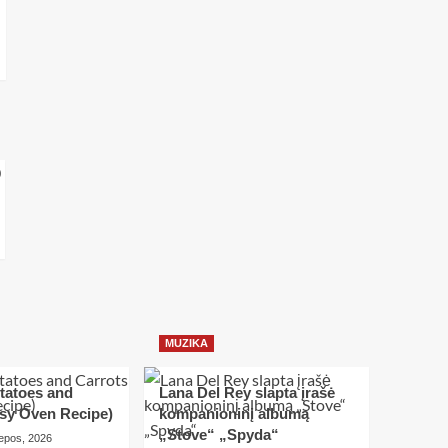
MUZIKA
tatoes and
Lana Del Rey slapta įrašė
asy Oven Recipe)
kompanioninį albumą
„Stove“ „Spyda“
iepos, 2026