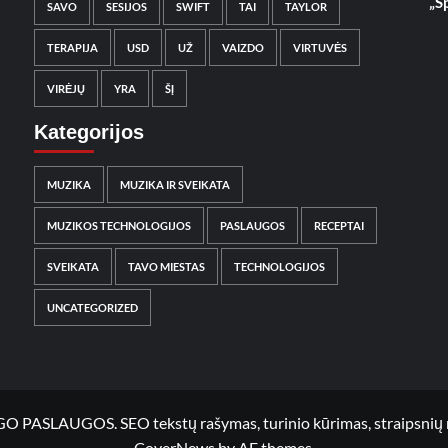
„S
SAVO
SESIJOS
SWIFT
TAI
TAYLOR
TERAPIJA
USD
UŽ
VAIZDO
VIRTUVĖS
VIRĖJŲ
YRA
ŠĮ
Kategorijos
MUZIKA
MUZIKA IR SVEIKATA
MUZIKOS TECHNOLOGIJOS
PASLAUGOS
RECEPTAI
SVEIKATA
TAVO MIESTAS
TECHNOLOGIJOS
UNCATEGORIZED
UGOS. SEO tekstų rašymas, turinio kūrimas, straipsnių rašy
CoverNews
by AF themes.