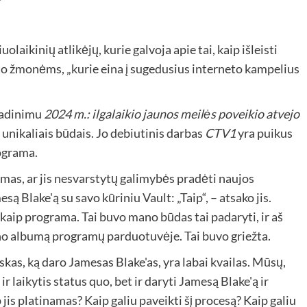
olaikinių atlikėjų, kurie galvoja apie tai, kaip išleisti
rto žmonėms, „kurie eina į sugedusius interneto kampelius
avadinimu
2024 m.: ilgalaikio jaunos meilės poveikio atvejo
unikaliais būdais. Jo debiutinis darbas
CTV1
yra puikus
ograma.
mas, ar jis nesvarstytų galimybės pradėti naujos
ą Blake'ą su savo kūriniu Vault: „Taip“, – atsako jis.
 kaip programa. Tai buvo mano būdas tai padaryti, ir aš
ano albumą programų parduotuvėje. Tai buvo griežta.
skas, ką daro Jamesas Blake'as, yra labai kvailas. Mūsų,
r laikytis status quo, bet ir daryti Jamesą Blake'ą ir
p jis platinamas? Kaip galiu paveikti šį procesą? Kaip galiu