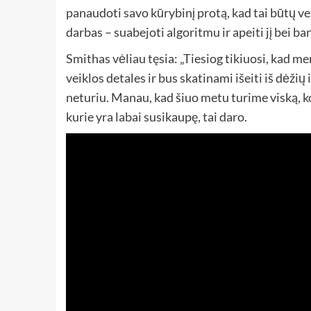
panaudoti savo kūrybinį protą, kad tai būtų v
darbas – suabejoti algoritmu ir apeiti jį bei ba
Smithas vėliau tęsia: „Tiesiog tikiuosi, kad me
veiklos detales ir bus skatinami išeiti iš dėžių i
neturiu. Manau, kad šiuo metu turime viską, ko
kurie yra labai susikaupę, tai daro.