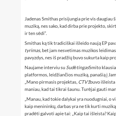
Jadenas Smithas prisijungia prie vis daugiau šiu
muziką, nes sako, kad dirba prie projekto, ski
ir ten sėdi“.
Smithas ką tik tradiciškai išleido naują EP p
tyrimas,
bet jam nesvetimas muzikos leidimas 
pavyzdys, nes iš pradžių buvo sukurta kaip pr
Naujame interviu su
Sudėtingas
Smito klausia
platformos, leidžiančios muziką, panašią į James
„Mano pirmasis projektas,
CTV1
buvo išleista
maniau, kad tai tikrai šaunu. Turėjai gauti m
„Manau, kad tokie dalykai yra nuodugniai, o vi
kaip menininkų, darbas yra ne tik kurti muziką i
pradėti galvoti apie tai: „Kaip tai išleista? Kai