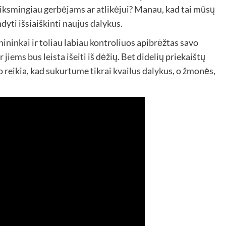
eiksmingiau gerbėjams ar atlikėjui? Manau, kad tai mūsų
ndyti išsiaiškinti naujus dalykus.
nininkai ir toliau labiau kontroliuos apibrėžtas savo
r jiems bus leista išeiti iš dėžių. Bet didelių priekaištų
 reikia, kad sukurtume tikrai kvailus dalykus, o žmonės,