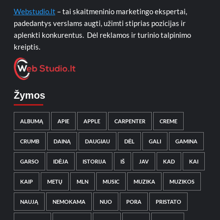
Webstudio.lt
– tai skaitmeninio marketingo ekspertai,
padedantys verslams augti, užimti stiprias pozicijas ir
aplenkti konkurentus. Dėl reklamos ir turinio talpinimo
kreiptis.
Žymos
ALBUMĄ
APIE
APPLE
CARPENTER
CREME
CRUMB
DAINĄ
DAUGIAU
DĖL
GALI
GAMINA
GARSO
IDĖJA
ISTORIJA
IŠ
JAV
KAD
KAI
KAIP
METŲ
MLN
MUSIC
MUZIKA
MUZIKOS
NAUJĄ
NEMOKAMA
NUO
PORA
PRISTATO