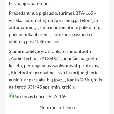
tris naujus patefonus.
Pradedant nuo pigiausio, turime LBTA-165 –
visiškai automatinį, diržu varomą patefoną su
automatiniu grįžimu ir automatiniu paleidimu,
puikiai tinkantį tiems, kurie nori pasinerti į
vinilinių plokštelių pasaulį.
Šiame modelyje yra iš anksto sumontuota
„Audio Technica AT3600L“ judančio magneto
kasetė, perjungiamas išankstinis stiprintuvas,
„Bluetooth“ perdavimas, skirtas prijungti prie
ausinių ar garsiakalbių (pvz., „Kanto ORA“), ir jis
gali groti 33 ir 45 aps./min. greičiu.
Nuotrauka: Lenco