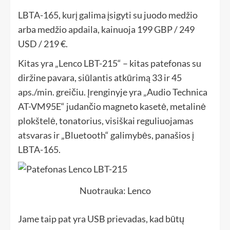
LBTA-165, kurį galima įsigyti su juodo medžio
arba medžio apdaila, kainuoja 199 GBP / 249
USD / 219 €.
Kitas yra „Lenco LBT-215“ – kitas patefonas su
diržine pavara, siūlantis atkūrimą 33 ir 45
aps./min. greičiu. Įrenginyje yra „Audio Technica
AT-VM95E“ judančio magneto kasetė, metalinė
plokštelė, tonatorius, visiškai reguliuojamas
atsvaras ir „Bluetooth“ galimybės, panašios į
LBTA-165.
Nuotrauka: Lenco
Jame taip pat yra USB prievadas, kad būtų