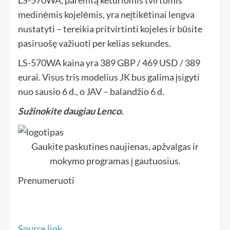
LS-570WA, paremtą keturiomis tvirtomis
medinėmis kojelėmis, yra neįtikėtinai lengva
nustatyti – tereikia pritvirtinti kojeles ir būsite
pasiruošę važiuoti per kelias sekundes.
LS-570WA kaina yra 389 GBP / 469 USD / 389
eurai. Visus tris modelius JK bus galima įsigyti
nuo sausio 6 d., o JAV – balandžio 6 d.
Sužinokite daugiau Lenco.
Gaukite paskutines naujienas, apžvalgas ir
mokymo programas į gautuosius.
Prenumeruoti
Source link