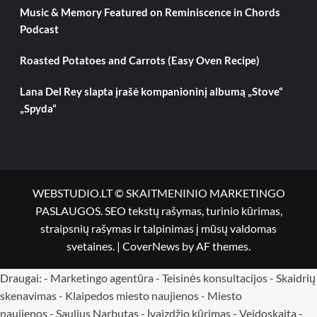
Music & Memory Featured on Reminiscence in Chords
Podcast
Roasted Potatoes and Carrots (Easy Oven Recipe)
Lana Del Rey slapta įrašė kompanioninį albumą „Stove“
„Spyda“
WEBSTUDIO.LT © SKAITMENINIO MARKETINGO
PASLAUGOS. SEO tekstų rašymas, turinio kūrimas,
straipsnių rašymas ir talpinimas į mūsų valdomas
svetaines.
|
CoverNews
by AF themes.
Draugai: -
Marketingo agentūra
-
Teisinės konsultacijos
-
Skaidrių
skenavimas
-
Klaipedos miesto naujienos
-
Miesto
naujienos
-
Saulius Narbutas
-
Įvaizdžio kūrimas
-
Veidoskaita
-