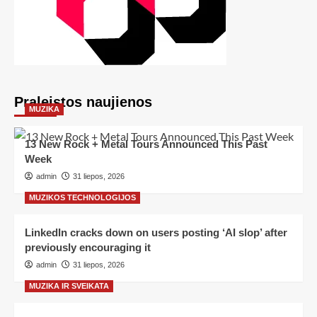
Praleistos naujienos
MUZIKA
13 New Rock + Metal Tours Announced This Past
Week
admin
31 liepos, 2026
MUZIKOS TECHNOLOGIJOS
LinkedIn cracks down on users posting ‘AI slop’ after
previously encouraging it
admin
31 liepos, 2026
MUZIKA IR SVEIKATA