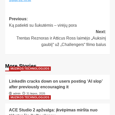
Previous:
Ką patiekti su šukutėmis – virėjų pora
Next:
Trentas Reznoras ir Atticus Ross laimėjo „Auksinį
gaublį“ už „Challengers“ filmo balus
More Stories
MUZIKOS TECHNOLOGIJOS
LinkedIn cracks down on users posting ‘AI slop’
after previously encouraging it
admin
31 liepos, 2026
MUZIKOS TECHNOLOGIJOS
ACE Studio 2 apžvalga: įkvėpimas miršta nuo