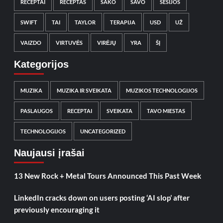
RECEPTAI
RECEPTAS
SAKO
SAVO
SESIJOS
SWIFT
TAI
TAYLOR
TERAPIJA
USD
UŽ
VAIZDO
VIRTUVĖS
VIRĖJŲ
YRA
ŠĮ
Kategorijos
MUZIKA
MUZIKA IR SVEIKATA
MUZIKOS TECHNOLOGIJOS
PASLAUGOS
RECEPTAI
SVEIKATA
TAVO MIESTAS
TECHNOLOGIJOS
UNCATEGORIZED
Naujausi įrašai
13 New Rock + Metal Tours Announced This Past Week
LinkedIn cracks down on users posting ‘AI slop’ after
previously encouraging it