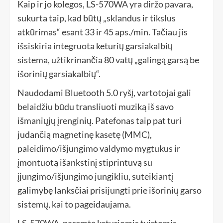
Kaip ir jo kolegos, LS-570WA yra diržo pavara,
sukurta taip, kad būtų „sklandus ir tikslus
atkūrimas“ esant 33 ir 45 aps./min. Tačiau jis
išsiskiria integruota keturių garsiakalbių
sistema, užtikrinančia 80 vatų „galingą garsą be
išorinių garsiakalbių“.
Naudodami Bluetooth 5.0 ryšį, vartotojai gali
belaidžiu būdu transliuoti muziką iš savo
išmaniųjų įrenginių. Patefonas taip pat turi
judančią magnetinę kasetę (MMC),
paleidimo/išjungimo valdymo mygtukus ir
įmontuotą išankstinį stiprintuvą su
įjungimo/išjungimo jungikliu, suteikiantį
galimybę lanksčiai prisijungti prie išorinių garso
sistemų, kai to pageidaujama.