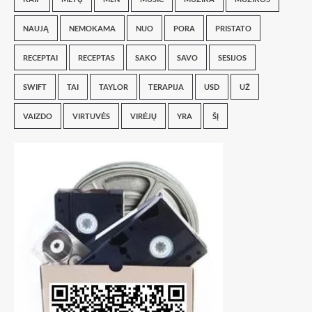
NAUJĄ
NEMOKAMA
NUO
PORA
PRISTATO
RECEPTAI
RECEPTAS
SAKO
SAVO
SESIJOS
SWIFT
TAI
TAYLOR
TERAPIJA
USD
UŽ
VAIZDO
VIRTUVĖS
VIRĖJŲ
YRA
ŠĮ