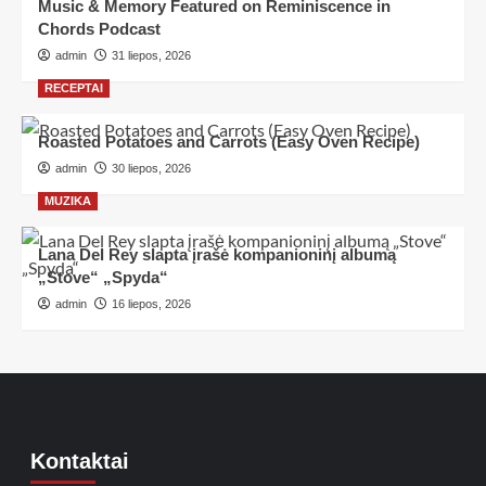
Music & Memory Featured on Reminiscence in
Chords Podcast
admin
31 liepos, 2026
RECEPTAI
Roasted Potatoes and Carrots (Easy Oven Recipe)
admin
30 liepos, 2026
MUZIKA
Lana Del Rey slapta įrašė kompanioninį albumą
„Stove“ „Spyda“
admin
16 liepos, 2026
Kontaktai