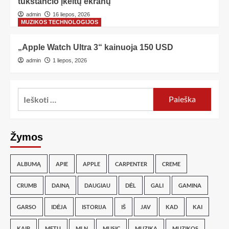
tūkstančio įkeltų ekranų
admin
16 liepos, 2026
MUZIKOS TECHNOLOGIJOS
„Apple Watch Ultra 3“ kainuoja 150 USD
admin
1 liepos, 2026
Žymos
ALBUMĄ
APIE
APPLE
CARPENTER
CREME
CRUMB
DAINĄ
DAUGIAU
DĖL
GALI
GAMINA
GARSO
IDĖJA
ISTORIJA
IŠ
JAV
KAD
KAI
KAIP
METŲ
MLN
MUSIC
MUZIKA
MUZIKOS