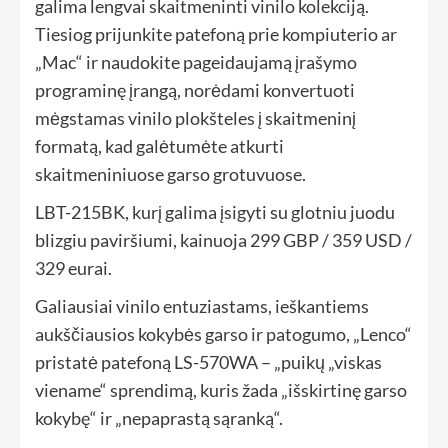
galima lengvai skaitmeninti vinilo kolekciją.
Tiesiog prijunkite patefoną prie kompiuterio ar
„Mac“ ir naudokite pageidaujamą įrašymo
programinę įrangą, norėdami konvertuoti
mėgstamas vinilo plokšteles į skaitmeninį
formatą, kad galėtumėte atkurti
skaitmeniniuose garso grotuvuose.
LBT-215BK, kurį galima įsigyti su glotniu juodu
blizgiu paviršiumi, kainuoja 299 GBP / 359 USD /
329 eurai.
Galiausiai vinilo entuziastams, ieškantiems
aukščiausios kokybės garso ir patogumo, „Lenco“
pristatė patefoną LS-570WA – „puikų „viskas
viename“ sprendimą, kuris žada „išskirtinę garso
kokybę“ ir „nepaprastą sąranką“.