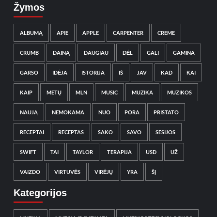
Žymos
ALBUMĄ
APIE
APPLE
CARPENTER
CREME
CRUMB
DAINĄ
DAUGIAU
DĖL
GALI
GAMINA
GARSO
IDĖJA
ISTORIJA
IŠ
JAV
KAD
KAI
KAIP
METŲ
MLN
MUSIC
MUZIKA
MUZIKOS
NAUJĄ
NEMOKAMA
NUO
PORA
PRISTATO
RECEPTAI
RECEPTAS
SAKO
SAVO
SESIJOS
SWIFT
TAI
TAYLOR
TERAPIJA
USD
UŽ
VAIZDO
VIRTUVĖS
VIRĖJŲ
YRA
ŠĮ
Kategorijos