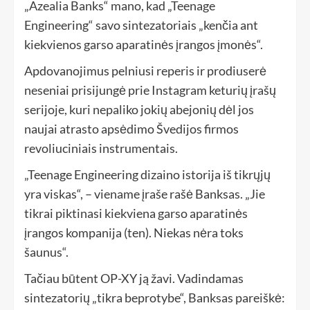
„Azealia Banks“ mano, kad „Teenage
Engineering“ savo sintezatoriais „kenčia ant
kiekvienos garso aparatinės įrangos įmonės“.
Apdovanojimus pelniusi reperis ir prodiuserė
neseniai prisijungė prie Instagram keturių įrašų
serijoje, kuri nepaliko jokių abejonių dėl jos
naujai atrasto apsėdimo Švedijos firmos
revoliuciniais instrumentais.
„Teenage Engineering dizaino istorija iš tikrųjų
yra viskas“, – viename įraše rašė Banksas. „Jie
tikrai piktinasi kiekviena garso aparatinės
įrangos kompanija (ten). Niekas nėra toks
šaunus“.
Tačiau būtent OP-XY ją žavi. Vadindamas
sintezatorių „tikra beprotybe“, Banksas pareiškė: