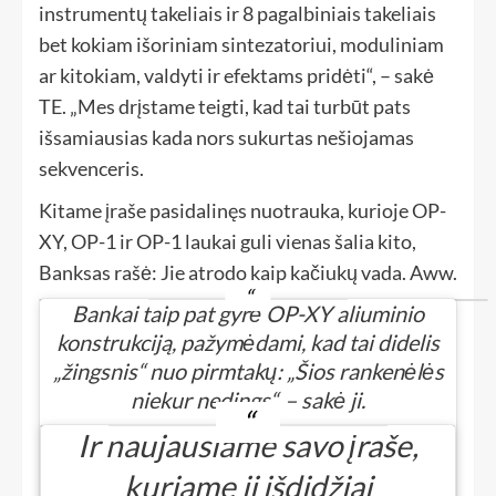
instrumentų takeliais ir 8 pagalbiniais takeliais
bet kokiam išoriniam sintezatoriui, moduliniam
ar kitokiam, valdyti ir efektams pridėti“, – sakė
TE. „Mes drįstame teigti, kad tai turbūt pats
išsamiausias kada nors sukurtas nešiojamas
sekvenceris.
Kitame įraše pasidalinęs nuotrauka, kurioje OP-
XY, OP-1 ir OP-1 laukai guli vienas šalia kito,
Banksas rašė: Jie atrodo kaip kačiukų vada. Aww.
Bankai taip pat gyrė OP-XY aliuminio
konstrukciją, pažymėdami, kad tai didelis
„žingsnis“ nuo pirmtakų: „Šios rankenėlės
niekur nedings“, – sakė ji.
Ir naujausiame savo įraše,
kuriame ji išdidžiai