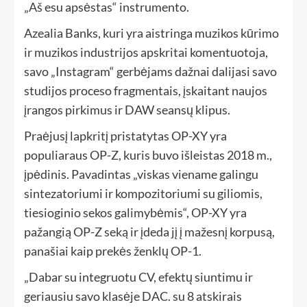
„Aš esu apsėstas“ instrumento.
Azealia Banks, kuri yra aistringa muzikos kūrimo
ir muzikos industrijos apskritai komentuotoja,
savo „Instagram“ gerbėjams dažnai dalijasi savo
studijos proceso fragmentais, įskaitant naujos
įrangos pirkimus ir DAW seansų klipus.
Praėjusį lapkritį pristatytas OP-XY yra
populiaraus OP-Z, kuris buvo išleistas 2018 m.,
įpėdinis. Pavadintas „viskas viename galingu
sintezatoriumi ir kompozitoriumi su giliomis,
tiesioginio sekos galimybėmis“, OP-XY yra
pažangią OP-Z seką ir įdeda jį į mažesnį korpusą,
panašiai kaip prekės ženklų OP-1.
„Dabar su integruotu CV, efektų siuntimu ir
geriausiu savo klasėje DAC. su 8 atskirais