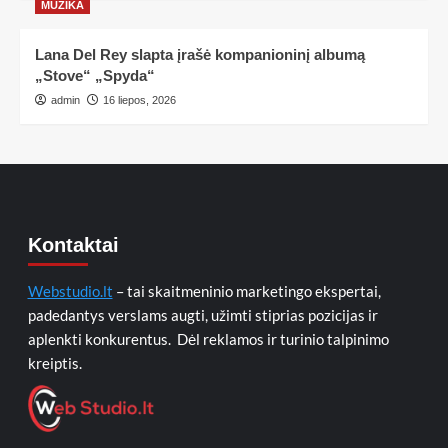
MUZIKA
Lana Del Rey slapta įrašė kompanioninį albumą
„Stove“ „Spyda“
admin
16 liepos, 2026
Kontaktai
Webstudio.lt
– tai skaitmeninio marketingo ekspertai,
padedantys verslams augti, užimti stiprias pozicijas ir
aplenkti konkurentus. Dėl reklamos ir turinio talpinimo
kreiptis.