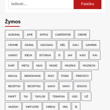
Žymos
ALBUMĄ
APIE
APPLE
CARPENTER
CREME
CRUMB
DAINĄ
DAUGIAU
DĖL
GALI
GAMINA
GARSO
IDĖJA
ISTORIJA
IŠ
JAV
KAD
KAI
KAIP
METŲ
MLN
MUSIC
MUZIKA
MUZIKOS
NAUJĄ
NEMOKAMA
NUO
PORA
PRISTATO
RECEPTAI
RECEPTAS
SAKO
SAVO
SESIJOS
SWIFT
TAI
TAYLOR
TERAPIJA
USD
UŽ
VAIZDO
VIRTUVĖS
VIRĖJŲ
YRA
ŠĮ