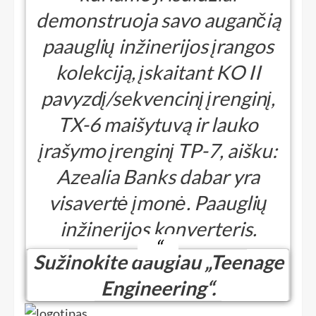
demonstruoja savo augančią
paauglių inžinerijos įrangos
kolekciją, įskaitant KO II
pavyzdį/sekvencinį įrenginį,
TX-6 maišytuvą ir lauko
įrašymo įrenginį TP-7, aišku:
Azealia Banks dabar yra
visavertė įmonė. Paauglių
inžinerijos konverteris.
Sužinokite daugiau „Teenage
Engineering“.