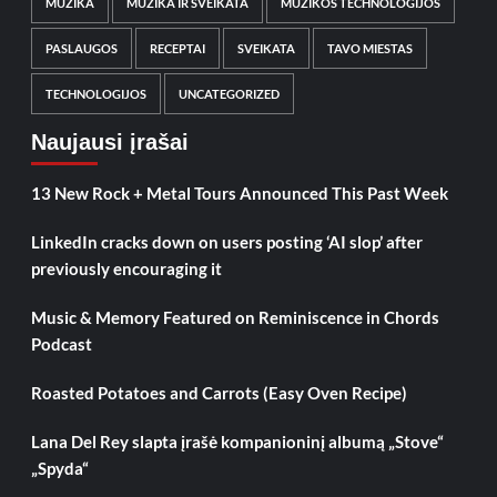
MUZIKA
MUZIKA IR SVEIKATA
MUZIKOS TECHNOLOGIJOS
PASLAUGOS
RECEPTAI
SVEIKATA
TAVO MIESTAS
TECHNOLOGIJOS
UNCATEGORIZED
Naujausi įrašai
13 New Rock + Metal Tours Announced This Past Week
LinkedIn cracks down on users posting ‘AI slop’ after
previously encouraging it
Music & Memory Featured on Reminiscence in Chords
Podcast
Roasted Potatoes and Carrots (Easy Oven Recipe)
Lana Del Rey slapta įrašė kompanioninį albumą „Stove“
„Spyda“