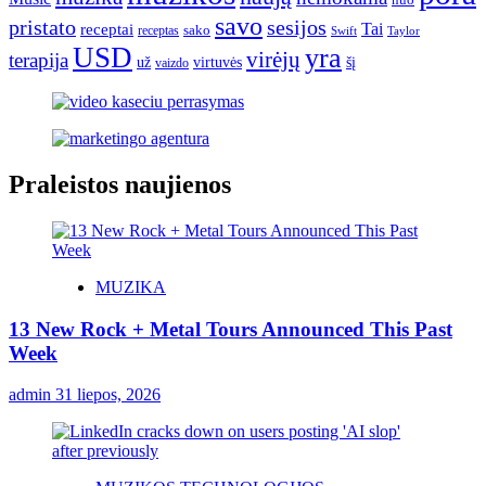
savo
pristato
sesijos
Tai
receptai
sako
receptas
Swift
Taylor
USD
yra
virėjų
terapija
už
virtuvės
šį
vaizdo
Praleistos naujienos
MUZIKA
13 New Rock + Metal Tours Announced This Past
Week
admin
31 liepos, 2026