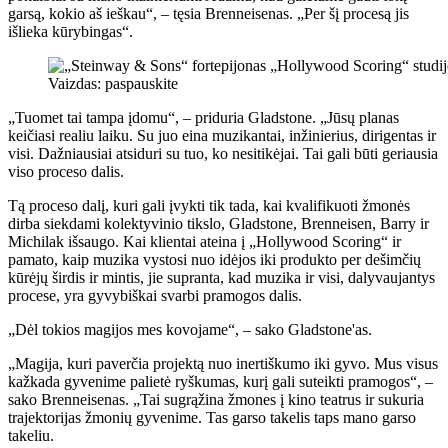
garsą, kokio aš ieškau“, – tęsia Brenneisenas. „Per šį procesą jis
išlieka kūrybingas“.
Vaizdas: paspauskite
„Tuomet tai tampa įdomu“, – priduria Gladstone. „Jūsų planas
keičiasi realiu laiku. Su juo eina muzikantai, inžinierius, dirigentas ir
visi. Dažniausiai atsiduri su tuo, ko nesitikėjai. Tai gali būti geriausia
viso proceso dalis.
Tą proceso dalį, kuri gali įvykti tik tada, kai kvalifikuoti žmonės
dirba siekdami kolektyvinio tikslo, Gladstone, Brenneisen, Barry ir
Michilak išsaugo. Kai klientai ateina į „Hollywood Scoring“ ir
pamato, kaip muzika vystosi nuo idėjos iki produkto per dešimčių
kūrėjų širdis ir mintis, jie supranta, kad muzika ir visi, dalyvaujantys
procese, yra gyvybiškai svarbi pramogos dalis.
„Dėl tokios magijos mes kovojame“, – sako Gladstone'as.
„Magija, kuri paverčia projektą nuo inertiškumo iki gyvo. Mus visus
kažkada gyvenime palietė ryškumas, kurį gali suteikti pramogos“, –
sako Brenneisenas. „Tai sugrąžina žmones į kino teatrus ir sukuria
trajektorijas žmonių gyvenime. Tas garso takelis taps mano garso
takeliu.