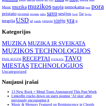
muzikos
pora
naują
muzika
nemokama
Music
nuo
savo
pristato
sesijos
Tai
receptai
sako
receptas
Swift
Taylor
USD
yra
virėjų
terapija
už
virtuvės
šį
vaizdo
Kategorijos
MUZIKA
MUZIKA IR SVEIKATA
MUZIKOS TECHNOLOGIJOS
TAVO
RECEPTAI
PASLAUGOS
SVEIKATA
MIESTAS
TECHNOLOGIJOS
Uncategorized
Naujausi įrašai
13 New Rock + Metal Tours Announced This Past Week
LinkedIn cracks down on users posting ‘AI slop’ after
previously encouraging it
Music & Memory Featured on Reminiscence in Chords