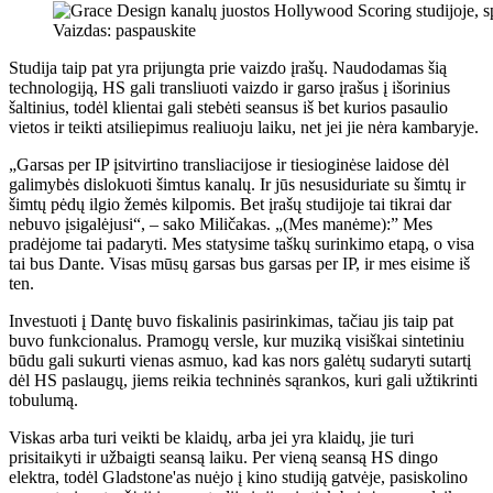
Vaizdas: paspauskite
Studija taip pat yra prijungta prie vaizdo įrašų. Naudodamas šią
technologiją, HS gali transliuoti vaizdo ir garso įrašus į išorinius
šaltinius, todėl klientai gali stebėti seansus iš bet kurios pasaulio
vietos ir teikti atsiliepimus realiuoju laiku, net jei jie nėra kambaryje.
„Garsas per IP įsitvirtino transliacijose ir tiesioginėse laidose dėl
galimybės dislokuoti šimtus kanalų. Ir jūs nesusiduriate su šimtų ir
šimtų pėdų ilgio žemės kilpomis. Bet įrašų studijoje tai tikrai dar
nebuvo įsigalėjusi“, – sako Miličakas. „(Mes manėme):” Mes
pradėjome tai padaryti. Mes statysime taškų surinkimo etapą, o visa
tai bus Dante. Visas mūsų garsas bus garsas per IP, ir mes eisime iš
ten.
Investuoti į Dantę buvo fiskalinis pasirinkimas, tačiau jis taip pat
buvo funkcionalus. Pramogų versle, kur muziką visiškai sintetiniu
būdu gali sukurti vienas asmuo, kad kas nors galėtų sudaryti sutartį
dėl HS paslaugų, jiems reikia techninės sąrankos, kuri gali užtikrinti
tobulumą.
Viskas arba turi veikti be klaidų, arba jei yra klaidų, jie turi
prisitaikyti ir užbaigti seansą laiku. Per vieną seansą HS dingo
elektra, todėl Gladstone'as nuėjo į kino studiją gatvėje, pasiskolino