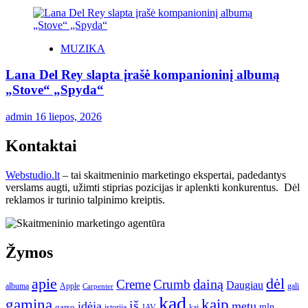
MUZIKA
Lana Del Rey slapta įrašė kompanioninį albumą
„Stove“ „Spyda“
admin
16 liepos, 2026
Kontaktai
Webstudio.lt
– tai skaitmeninio marketingo ekspertai, padedantys
verslams augti, užimti stiprias pozicijas ir aplenkti konkurentus. Dėl
reklamos ir turinio talpinimo kreiptis.
Žymos
apie
dėl
dainą
Creme
Crumb
Daugiau
albumą
gali
Apple
Carpenter
kad
gamina
kaip
iš
idėja
metų
garso
mln
JAV
kai
istorija