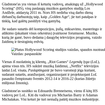
Gladstone'as yra vienas iš keturių vadovų, atsakingų už „Hollywood
Scoring“ (HS), visų paslaugų muzikos gamybos studiją Los
Andžele, atidarytą 2011 m. Nors HS nedirba visą darbo dieną
dirbančių darbuotojų taip, kaip „Golden Age“, jie turi patalpas ir
tinklą, kad galėtų pasiūlyti visą gamybą.
Jie sudaro sutartis dėl kompozicijos, įrašų, miksavimo, masteringo ir
atlikimo (įskaitant visus orkestrus) įvairiuose forumuose. Muzika,
kurią jie ganė, buvo dedama į daugybę televizijos programų, vaizdo
žaidimų ir tiesioginių erdvių.
Vaizdas: paspauskite
Vienas iš nuolatinių jų klientų, „Riot Games“
Legendų lyga
(
LoL
),
apima visus tris. HS sukūrė muziką žaidimui, „Netflix“ televizijos
laidai
LoL
visata,
Paslaptingas
ir jie buvo varomoji jėga kuriant,
sudarant sutartis, aranžuojant, organizuojant ir projektuojant
LoL
pasaulio čempionato šventės 2012-14 ir 2016-22 (kurias žiūrėjo
milijonai žmonių).
Gladstone'as susitiko su Edouardu Brenneisenu, vienu iš kitų HS
vadovų per LoL. Kiti du vadovai yra Michaelas Barry ir Adamas
Michalakas. Visi keturi jie turi nemažą patirtį muzikos industrijoje.