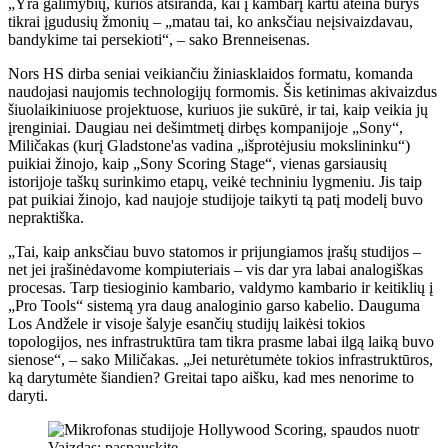
„Yra galimybių, kurios atsiranda, kai į kambarį kartu ateina būrys
tikrai įgudusių žmonių – „matau tai, ko anksčiau neįsivaizdavau,
bandykime tai persekioti“, – sako Brenneisenas.
Nors HS dirba seniai veikiančiu žiniasklaidos formatu, komanda
naudojasi naujomis technologijų formomis. Šis ketinimas akivaizdus
šiuolaikiniuose projektuose, kuriuos jie sukūrė, ir tai, kaip veikia jų
įrenginiai. Daugiau nei dešimtmetį dirbęs kompanijoje „Sony“,
Miličakas (kurį Gladstone'as vadina „išprotėjusiu mokslininku“)
puikiai žinojo, kaip „Sony Scoring Stage“, vienas garsiausių
istorijoje taškų surinkimo etapų, veikė techniniu lygmeniu. Jis taip
pat puikiai žinojo, kad naujoje studijoje taikyti tą patį modelį buvo
nepraktiška.
„Tai, kaip anksčiau buvo statomos ir prijungiamos įrašų studijos –
net jei įrašinėdavome kompiuteriais – vis dar yra labai analogiškas
procesas. Tarp tiesioginio kambario, valdymo kambario ir keitiklių į
„Pro Tools“ sistemą yra daug analoginio garso kabelio. Dauguma
Los Andžele ir visoje šalyje esančių studijų laikėsi tokios
topologijos, nes infrastruktūra tam tikra prasme labai ilgą laiką buvo
sienose“, – sako Miličakas. „Jei neturėtumėte tokios infrastruktūros,
ką darytumėte šiandien? Greitai tapo aišku, kad mes nenorime to
daryti.
Vaizdas: paspauskite