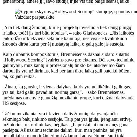
generatorių, atnešė jį į savo studiją ir jie vis tiek baigė seansą laiku.
Vaizdas: paspauskite
„Yra tiek daug žmonių, kurie į projektą investuoja tiek daug pinigų
ir laiko, todėl jis turi būti tobulas“, – sako Gladstone'as. „Jūs laikotės
laikrodžio ir kiekviena sekundė kainuoja, nes visi šie kvalifikuoti
žmonės dirba kartu per šį nustatytą laiką, o galų gale jis sustoja.
Kaip dirbantis kompozitorius, Brenneisenas dažnai sudaro sutartis
„Hollywood Scoring“ įvairiems savo projektams. Dėl savo techninių
galimybių, muzikantų ir profesionalų tinklo bei atsidavimo šiam
darbui jis yra užtikrintas, kad per tam tikrą laiką gali pateikti būtent
tai, ko jam reikia.
„Žinau, ką gausiu, ir vienas dalykas, kuris yra neįtikėtinai galingas,
yra tai, kad galiu pavadinti norimą garsą“, – sako Brenneisenas,
turėdamas omenyje glaudžią muzikantų grupę, kuri dažnai dalyvauja
HS sesijose.
Tačiau muzikantai yra tik viena dalis žmonių, dalyvaujančių
sėkmingo balų rinkimo sesijoje. Taip pat yra įgula, įrengianti erdvę,
inžinierius, rekordininkas, bėgikas. „Paprastai tai nuo manęs gana
paslėpta. Aš užsiimu technine dalimi, kuri man patinka, tai yra
pokalbiai su mano inžinieriumi Adamu, kad galėtume gauti tokį