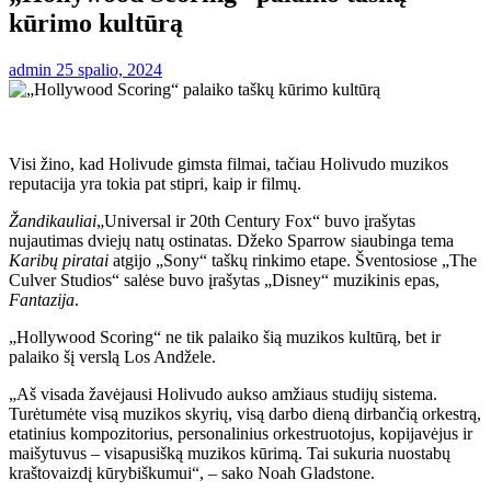
kūrimo kultūrą
admin
25 spalio, 2024
Visi žino, kad Holivude gimsta filmai, tačiau Holivudo muzikos
reputacija yra tokia pat stipri, kaip ir filmų.
Žandikauliai
„Universal ir 20th Century Fox“ buvo įrašytas
nujautimas dviejų natų ostinatas. Džeko Sparrow siaubinga tema
Karibų piratai
atgijo „Sony“ taškų rinkimo etape. Šventosiose „The
Culver Studios“ salėse buvo įrašytas „Disney“ muzikinis epas,
Fantazija
.
„Hollywood Scoring“ ne tik palaiko šią muzikos kultūrą, bet ir
palaiko šį verslą Los Andžele.
„Aš visada žavėjausi Holivudo aukso amžiaus studijų sistema.
Turėtumėte visą muzikos skyrių, visą darbo dieną dirbančią orkestrą,
etatinius kompozitorius, personalinius orkestruotojus, kopijavėjus ir
maišytuvus – visapusišką muzikos kūrimą. Tai sukuria nuostabų
kraštovaizdį kūrybiškumui“, – sako Noah Gladstone.