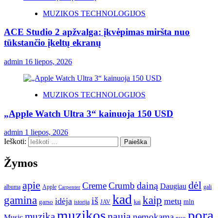
MUZIKOS TECHNOLOGIJOS
ACE Studio 2 apžvalga: įkvėpimas miršta nuo
tūkstančio įkeltų ekranų
admin
16 liepos, 2026
MUZIKOS TECHNOLOGIJOS
„Apple Watch Ultra 3“ kainuoja 150 USD
admin
1 liepos, 2026
Ieškoti:
Žymos
apie
dėl
dainą
Creme
Crumb
Daugiau
albumą
gali
Apple
Carpenter
kad
gamina
kaip
iš
idėja
metų
garso
mln
JAV
kai
istorija
muzikos
pora
naują
muzika
nemokama
Music
nuo