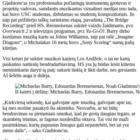
Gladstone'as yra profesionalus pučiamųjų instrumentų grotuvas ir
projektų vadovas, samdantis muzikantus vizualinei medijai nuo tada,
kai buvo USC studentas, dirbdamas su studentų kompozitoriais. Jis
taip pat prižiūrėjo taškų surinkimo etapą, pavadintą „The Bridge
Recording“ prieš HS. Brenneisenas sukūrė vaizdo žaidimams, pvz
Overwatch 2
ir televizijos programas, pvz
Yu-Gi-O!
. Barry dirbo
kurdamas muziką kartu su Johnu Williamsu, taip pat rašė „Imagine
Dragons“, o Michalakas 16 metų buvo „Sony Scoring“ namų įrašų
kūrėjas.
Visi keturi jie sukūrė muzikos karjerą Los Andžele, o tai ne kartą
paskatino natūralų bendradarbiavimą. HS yra jų būdas leisti kitiems
menininkams daryti tą patį: sukurti tinklą ir likti darbe, nes gresiantis
AI šešėlis auga ir didėja.
Iš kairės į dešinę: Michaelas Barry, Edouardas Brenneisenas, 
„Kiekvieną sekundę, kai galvojate apie muziką, galvojate apie tai,
ką mes norime pasakyti šia akimirka. Nesvarbu, ar tai būtų
bendravimas su pirmaisiais smuikai, kad jie grotų daugiau legato, ar
skambėtų trimitas, ar fagotas nusileidžia oktava. Tai visi tie maži
pasirinkimai, kurių paprastas žmogus gali nepastebėti, bet tai yra
meno dalis“, – sako Gladstone'as.