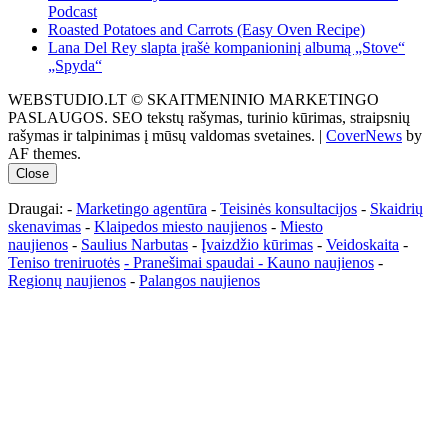
Podcast
Roasted Potatoes and Carrots (Easy Oven Recipe)
Lana Del Rey slapta įrašė kompanioninį albumą „Stove“
„Spyda“
WEBSTUDIO.LT © SKAITMENINIO MARKETINGO
PASLAUGOS. SEO tekstų rašymas, turinio kūrimas, straipsnių
rašymas ir talpinimas į mūsų valdomas svetaines.
|
CoverNews
by
AF themes.
Close
Draugai: -
Marketingo agentūra
-
Teisinės konsultacijos
-
Skaidrių
skenavimas
-
Klaipedos miesto naujienos
-
Miesto
naujienos
-
Saulius Narbutas
-
Įvaizdžio kūrimas
-
Veidoskaita
-
Teniso treniruotės
- Pranešimai spaudai -
Kauno naujienos
-
Regionų naujienos
-
Palangos naujienos