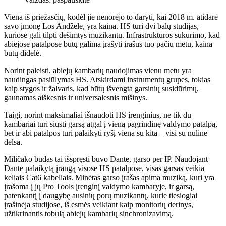
Viena iš priežasčių, kodėl jie nenorėjo to daryti, kai 2018 m. atidarė
savo įmonę Los Andžele, yra kaina. HS turi dvi balų studijas,
kuriose gali tilpti dešimtys muzikantų. Infrastruktūros sukūrimo, kad
abiejose patalpose būtų galima įrašyti įrašus tuo pačiu metu, kaina
būtų didelė.
Norint paleisti, abiejų kambarių naudojimas vienu metu yra
naudingas pasiūlymas HS. Atskirdami instrumentų grupes, tokias
kaip stygos ir žalvaris, kad būtų išvengta garsinių susidūrimų,
gaunamas aiškesnis ir universalesnis mišinys.
Taigi, norint maksimaliai išnaudoti HS įrenginius, ne tik du
kambariai turi siųsti garsą atgal į vieną pagrindinę valdymo patalpą,
bet ir abi patalpos turi palaikyti ryšį viena su kita – visi su nuline
delsa.
Miličako būdas tai išspręsti buvo Dante, garso per IP. Naudojant
Dante palaikytą įrangą visose HS patalpose, visas garsas veikia
keliais Cat6 kabeliais. Minėtas garso įrašas apima muziką, kuri yra
įrašoma į jų Pro Tools įrenginį valdymo kambaryje, ir garsą,
patenkantį į daugybę ausinių porų muzikantų, kurie tiesiogiai
įrašinėja studijose, iš esmės veikiant kaip monitorių derinys,
užtikrinantis tobulą abiejų kambarių sinchronizavimą.