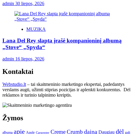
admin
30 liepos, 2026
MUZIKA
Lana Del Rey slapta įrašė kompanioninį albumą
„Stove“ „Spyda“
admin
16 liepos, 2026
Kontaktai
Webstudio.lt
– tai skaitmeninio marketingo ekspertai, padedantys
verslams augti, užimti stiprias pozicijas ir aplenkti konkurentus. Dėl
reklamos ir turinio talpinimo kreiptis.
Žymos
apie
dėl
dainą
Creme
Crumb
Daugiau
albumą
gali
Apple
Carpenter