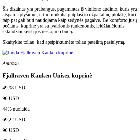
Šis dizainas yra prabangus, pagamintas iš vinilono audinio, kuris yra
atsparus plyšimui, ir turi unikalią putplasčio užpakalinę plokštę, kuri
taip pat gali būti naudojama kaip sėdynės pagalvė. Be komforto jūsų
pečiams, kuprinė yra su įvairiomis rankenomis, leidžiančiomis
sklandžiai keisti jos nešiojimo būdą.
Skaitykite toliau, kad apsipirktumėte toliau pateiktą pasiūlymą.
Amazon
Fjallraven Kanken Unisex kuprinė
49,98 USD
90 USD
44% nuolaida
69,22 USD
90 USD