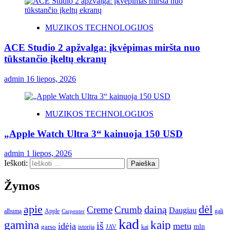
MUZIKOS TECHNOLOGIJOS
ACE Studio 2 apžvalga: įkvėpimas miršta nuo
tūkstančio įkeltų ekranų
admin
16 liepos, 2026
MUZIKOS TECHNOLOGIJOS
„Apple Watch Ultra 3“ kainuoja 150 USD
admin
1 liepos, 2026
Ieškoti:
Žymos
apie
dėl
dainą
Creme
Crumb
Daugiau
albumą
gali
Apple
Carpenter
kad
gamina
kaip
iš
idėja
metų
garso
mln
JAV
kai
istorija