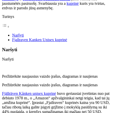
jaustumėtės pasiruošę. Svarbiausia yra a
kuprinė
kuris yra tvirtas,
erdvus ir parodo jūsų asmenybę.
Turinys
Naršyti
Fjallraven Kanken Unisex kuprinė
Naršyti
Naršyti
Peržiūrėkite naujausius vaizdo įrašus, diagramas ir naujienas
Peržiūrėkite naujausius vaizdo įrašus, diagramas ir naujienas
Fjällräven Kånken unisex kuprinė
buvo geriausiai įvertintas nuo pat
debiuto 1978 m., o „Amazon“ apžvalgininkai netgi teigia, kad tai jų
„amžina kuprinė“. Įprastai „Fjallraven“ kuprinės kaina yra 90 USD,
tačiau ribotą laiką galite įsigyti grįžimo į mokyklą pasiūlymą su iki
44% nuolaida, o krepšys sumažinamas iki mažiau nei 50 USD.