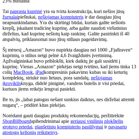
23% nuolaida
Tai
paprasta kuprinė
yra su tvirta konstrukcija, kuri nešios jūsų
žurnalai
pieštukai,
nešiojamas kompiuteris
ir dar daugiau jūsų
neapsunkindamas. Yra du skirtingi būdai, kuriais galite nešiotis
krepšį, įskaitant tradicinę kuprinę, arba galite naudoti viršutinius
dirželius, kad kuprinę nešiotų kaip rankinę. Galite pasirinkti iš 40
atspalvių, priklausomai nuo jūsų stiliaus pageidavimų.
Šį mėnesį „Amazon“ buvo nupirkta daugiau nei 1000 „Fjallraven“
kuprinių, o stilius netgi pelnė 4,6 žvaigždutės įvertinimą.
Apžvalgininkai buvo priblokšti, kiek daiktų jie gali susidėti į
kuprinę. Vienas „Amazon“ pirkėjas netgi tvirtino, kad jiems tinka 13
colių
MacBook
,
iPad
kompresinis pakavimo kubas su iki keturių
komplektų, striukė nuo lietaus, pora sandalų,
nešiojamas
įkroviklis
knyga, didelė piniginė, vandens butelis ir visi priedai,
kuriuos jiems reikėjo lengvai pasiekti.
Be to, jis „labai patogus nešant sunkius daiktus, nes dirželiai atremti
nugarą“, – pridūrė kitas pirkėjas.
Norėdami gauti daugiau produktų rekomendacijų, peržiūrėkite
ShopBillboard
apibendrinimai apie
geriausi vinilinių plokštelių
grotuvo priedai
,
planšetinių kompiuterių pasiūlymai
ir
pavasario
atostogų kelionių reikmenys
.