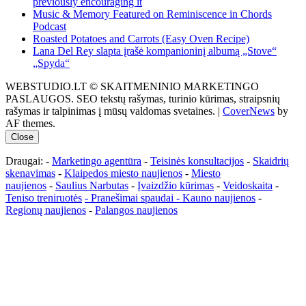
previously encouraging it
Music & Memory Featured on Reminiscence in Chords
Podcast
Roasted Potatoes and Carrots (Easy Oven Recipe)
Lana Del Rey slapta įrašė kompanioninį albumą „Stove“
„Spyda“
WEBSTUDIO.LT © SKAITMENINIO MARKETINGO
PASLAUGOS. SEO tekstų rašymas, turinio kūrimas, straipsnių
rašymas ir talpinimas į mūsų valdomas svetaines.
|
CoverNews
by
AF themes.
Close
Draugai: -
Marketingo agentūra
-
Teisinės konsultacijos
-
Skaidrių
skenavimas
-
Klaipedos miesto naujienos
-
Miesto
naujienos
-
Saulius Narbutas
-
Įvaizdžio kūrimas
-
Veidoskaita
-
Teniso treniruotės
- Pranešimai spaudai -
Kauno naujienos
-
Regionų naujienos
-
Palangos naujienos