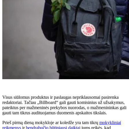
Visus siūlomus produktus ir paslaugas nepriklausomai pasirenka
redaktoriai. Tačiau „Billboard“ gali gauti komisinius už užsakymus,
pateiktus per mažmeninės prekybos nuorodas, o mažmenininkas gali
gauti tam tikrus audituojamus duomenis apskaitos tikslais.
Prieš pirmą dieną mokykloje ar koledže yra tam tikrų
mokykliniai
reikmenys
ir
bendrabučio būtiniausi daiktai
jums reikės, kad