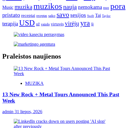
muzikos
pora
naują
muzika
nemokama
Music
nuo
savo
pristato
sesijos
Tai
receptai
sako
receptas
Swift
Taylor
USD
yra
virėjų
terapija
už
virtuvės
šį
vaizdo
Praleistos naujienos
MUZIKA
13 New Rock + Metal Tours Announced This Past
Week
admin
31 liepos, 2026