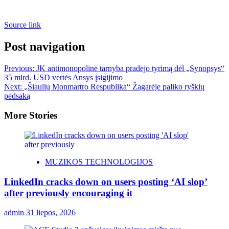
Source link
Post navigation
Previous:
JK antimonopolinė tarnyba pradėjo tyrimą dėl „Synopsys“
35 mlrd. USD vertės Ansys įsigijimo
Next:
„Šiaulių Monmartro Respublika“ Žagarėje paliko ryškių
pėdsaką
More Stories
MUZIKOS TECHNOLOGIJOS
LinkedIn cracks down on users posting ‘AI slop’
after previously encouraging it
admin
31 liepos, 2026