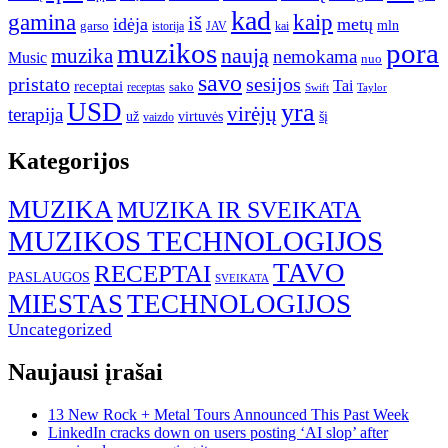
kad
gamina
kaip
iš
idėja
metų
garso
mln
JAV
kai
istorija
muzikos
pora
naują
muzika
nemokama
Music
nuo
savo
pristato
sesijos
Tai
receptai
sako
receptas
Swift
Taylor
USD
yra
virėjų
terapija
už
virtuvės
šį
vaizdo
Kategorijos
MUZIKA
MUZIKA IR SVEIKATA
MUZIKOS TECHNOLOGIJOS
TAVO
RECEPTAI
PASLAUGOS
SVEIKATA
MIESTAS
TECHNOLOGIJOS
Uncategorized
Naujausi įrašai
13 New Rock + Metal Tours Announced This Past Week
LinkedIn cracks down on users posting ‘AI slop’ after