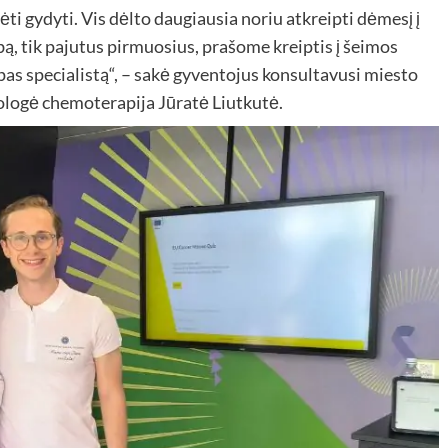
ti gydyti. Vis dėlto daugiausia noriu atkreipti dėmesį į
ą, tik pajutus pirmuosius, prašome kreiptis į šeimos
pas specialistą“, – sakė gyventojus konsultavusi miesto
ologė chemoterapija Jūratė Liutkutė.