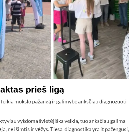
aktas prieš ligą
es teikia mokslo pažangą ir galimybę anksčiau diagnozuoti
tyviau vykdoma švietėjiška veikla, tuo anksčiau galima
ja, ne išimtis ir vėžys. Tiesa, diagnostika yra it pažengusi,