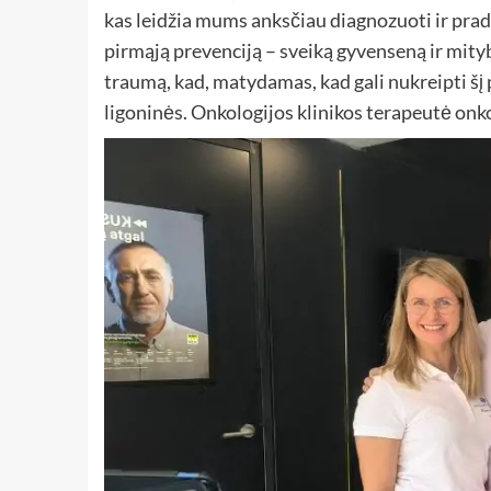
kas leidžia mums anksčiau diagnozuoti ir pradė
pirmąją prevenciją – sveiką gyvenseną ir mityb
traumą, kad, matydamas, kad gali nukreipti šį 
ligoninės. Onkologijos klinikos terapeutė onk