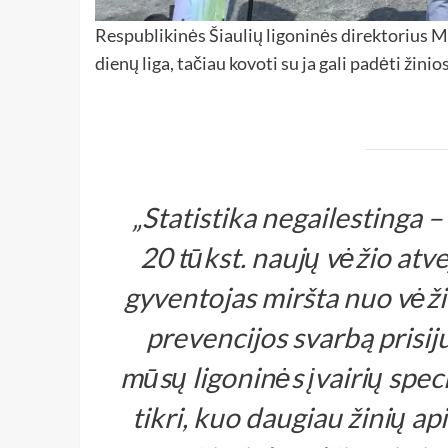
Respublikinės Šiaulių ligoninės direktorius M
dienų liga, tačiau kovoti su ja gali padėti žinios
„Statistika negailestinga 
20 tūkst. naujų vėžio atv
gyventojas miršta nuo vėži
prevencijos svarbą prisi
mūsų ligoninės įvairių spec
tikri, kuo daugiau žinių apie