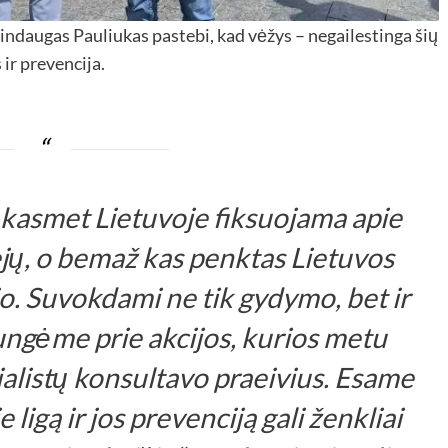
indaugas Pauliukas pastebi, kad vėžys – negailestinga šių
 ir prevencija.
– kasmet Lietuvoje fiksuojama apie
ejų, o bemaž kas penktas Lietuvos
o. Suvokdami ne tik gydymo, bet ir
jungėme prie akcijos, kurios metu
ialistų konsultavo praeivius. Esame
 ligą ir jos prevenciją gali ženkliai