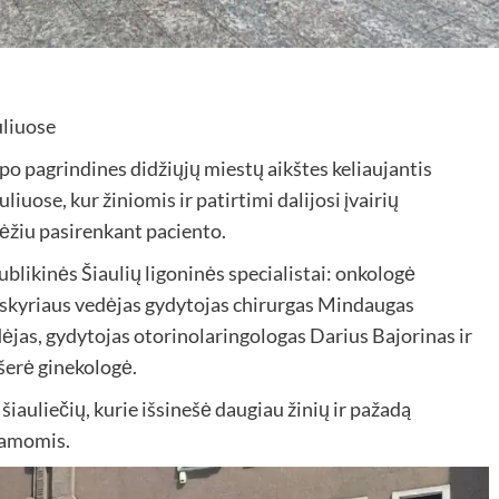
po pagrindines didžiųjų miestų aikštes keliaujantis
iuose, kur žiniomis ir patirtimi dalijosi įvairių
vėžiu pasirenkant paciento.
blikinės Šiaulių ligoninės specialistai: onkologė
 skyriaus vedėjas gydytojas chirurgas Mindaugas
dėjas, gydytojas otorinolaringologas Darius Bajorinas ir
šerė ginekologė.
šiauliečių, kurie išsinešė daugiau žinių ir pažadą
ramomis.