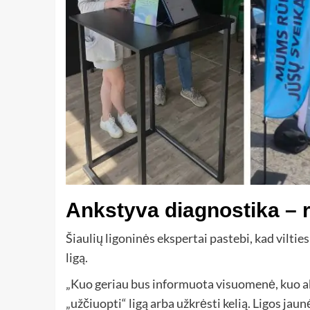
Ankstyva diagnostika – r
Šiaulių ligoninės ekspertai pastebi, kad vilti
ligą.
„Kuo geriau bus informuota visuomenė, kuo ak
„užčiuopti“ ligą arba užkrėsti kelią. Ligos jaunė