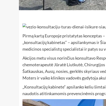
Pirmą kartą Europoje pristatytas konceptas – 
„konsultacijų kabinetas“ – apsilankymas ir Šiaul
medicinos specialistų specialistai ir patys su 
Akcijos metu visus norinčius konsultavo Respu
chemoterapeutė Jūratė Liutkutė, Chirurgijos
Šatkauskas, Ausų, nosies, gerklės skyriaus ve
Moters ir vaiko klinikos vadovės gydytoja aku
„Konsultacijų kabinete“ apsilanko keliu šimtai 
naudotis atitinkamomis prevencinėmis prog