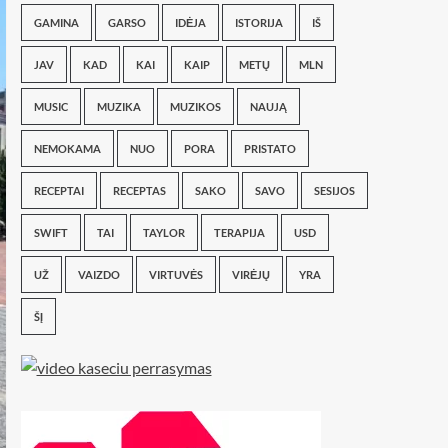
GAMINA
GARSO
IDĖJA
ISTORIJA
IŠ
JAV
KAD
KAI
KAIP
METŲ
MLN
MUSIC
MUZIKA
MUZIKOS
NAUJĄ
NEMOKAMA
NUO
PORA
PRISTATO
RECEPTAI
RECEPTAS
SAKO
SAVO
SESIJOS
SWIFT
TAI
TAYLOR
TERAPIJA
USD
UŽ
VAIZDO
VIRTUVĖS
VIRĖJŲ
YRA
ŠĮ