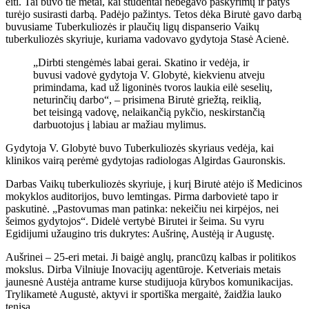
eiti. Tai buvo tie metai, kai studentai nebegavo paskyrimų ir patys
turėjo susirasti darbą. Padėjo pažintys. Tetos dėka Birutė gavo darbą
buvusiame Tuberkuliozės ir plaučių ligų dispanserio Vaikų
tuberkuliozės skyriuje, kuriama vadovavo gydytoja Stasė Acienė.
„Dirbti stengėmės labai gerai. Skatino ir vedėja, ir
buvusi vadovė gydytoja V. Globytė, kiekvienu atveju
primindama, kad už ligoninės tvoros laukia eilė seselių,
neturinčių darbo“, – prisimena Birutė griežtą, reiklią,
bet teisingą vadovę, nelaikančią pykčio, neskirstančią
darbuotojus į labiau ar mažiau mylimus.
Gydytoja V. Globytė buvo Tuberkuliozės skyriaus vedėja, kai
klinikos vairą perėmė gydytojas radiologas Algirdas Gauronskis.
Darbas Vaikų tuberkuliozės skyriuje, į kurį Birutė atėjo iš Medicinos
mokyklos auditorijos, buvo lemtingas. Pirma darbovietė tapo ir
paskutinė. „Pastovumas man patinka: nekeičiu nei kirpėjos, nei
šeimos gydytojos“. Didelė vertybė Birutei ir šeima. Su vyru
Egidijumi užaugino tris dukrytes: Aušrinę, Austėją ir Augustę.
Aušrinei – 25-eri metai. Ji baigė anglų, prancūzų kalbas ir politikos
mokslus. Dirba Vilniuje Inovacijų agentūroje. Ketveriais metais
jaunesnė Austėja antrame kurse studijuoja kūrybos komunikacijas.
Trylikametė Augustė, aktyvi ir sportiška mergaitė, žaidžia lauko
tenisą.