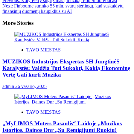
Previous:
Katy Perry sugrįžimas į muziką: Pop Shop Podcast
Next:
Finbourne surinko 55 mln. svarų sterlingų, kad suskaidytų
finansinių duomenų kaupiklius su AI
More Stories
TAVO MIESTAS
MUZIKOS Industrijos Ekspertas SH JungtinėS
Karalystės: Valdžia Tuti Sukokti, Kokią Ekonominę
Vertę Gali kurti Muzika
admin
26 vasario, 2025
TAVO MIESTAS
„MyLIMOS Moters Pasaulis“ Laidoje „Muzikos
Istorijos. Dainos Dnr „Su Remigijumi Ruokiu!