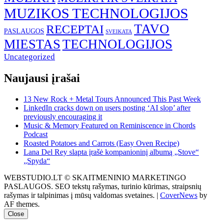
MUZIKOS TECHNOLOGIJOS
TAVO
RECEPTAI
PASLAUGOS
SVEIKATA
MIESTAS
TECHNOLOGIJOS
Uncategorized
Naujausi įrašai
13 New Rock + Metal Tours Announced This Past Week
LinkedIn cracks down on users posting ‘AI slop’ after
previously encouraging it
Music & Memory Featured on Reminiscence in Chords
Podcast
Roasted Potatoes and Carrots (Easy Oven Recipe)
Lana Del Rey slapta įrašė kompanioninį albumą „Stove“
„Spyda“
WEBSTUDIO.LT © SKAITMENINIO MARKETINGO
PASLAUGOS. SEO tekstų rašymas, turinio kūrimas, straipsnių
rašymas ir talpinimas į mūsų valdomas svetaines.
|
CoverNews
by
AF themes.
Close