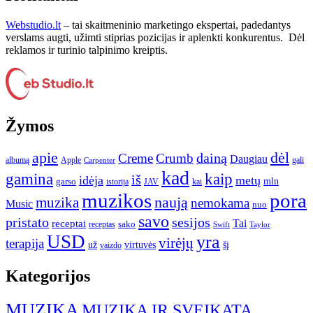
Webstudio.lt
– tai skaitmeninio marketingo ekspertai, padedantys
verslams augti, užimti stiprias pozicijas ir aplenkti konkurentus. Dėl
reklamos ir turinio talpinimo kreiptis.
Žymos
apie
dėl
dainą
Creme
Crumb
Daugiau
albumą
gali
Apple
Carpenter
kad
gamina
kaip
iš
idėja
metų
garso
mln
JAV
kai
istorija
muzikos
pora
naują
muzika
nemokama
Music
nuo
savo
pristato
sesijos
Tai
receptai
sako
receptas
Swift
Taylor
USD
yra
virėjų
terapija
už
virtuvės
šį
vaizdo
Kategorijos
MUZIKA
MUZIKA IR SVEIKATA