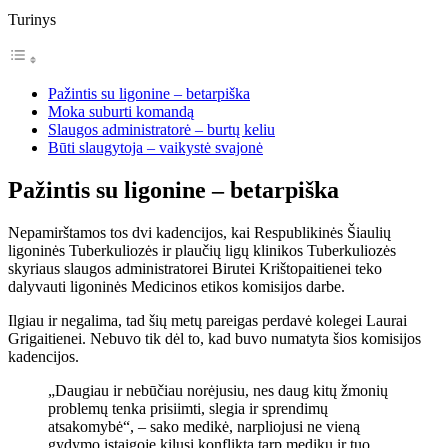
Turinys
Pažintis su ligonine – betarpiška
Moka suburti komandą
Slaugos administratorė – burtų keliu
Būti slaugytoja – vaikystė svajonė
Pažintis su ligonine – betarpiška
Nepamirštamos tos dvi kadencijos, kai Respublikinės Šiaulių
ligoninės Tuberkuliozės ir plaučių ligų klinikos Tuberkuliozės
skyriaus slaugos administratorei Birutei Krištopaitienei teko
dalyvauti ligoninės Medicinos etikos komisijos darbe.
Ilgiau ir negalima, tad šių metų pareigas perdavė kolegei Laurai
Grigaitienei. Nebuvo tik dėl to, kad buvo numatyta šios komisijos
kadencijos.
„Daugiau ir nebūčiau norėjusiu, nes daug kitų žmonių
problemų tenka prisiimti, slegia ir sprendimų
atsakomybė“, – sako medikė, narpliojusi ne vieną
gydymo įstaigoje kilusį konfliktą tarp medikų ir tuo