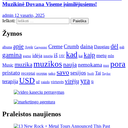
Muzikinė Dovana Viseme įsimilėjusiems!
admin
12 vasario, 2025
Ieškoti:
Žymos
apie
dėl
dainą
Creme
Crumb
Daugiau
albumą
gali
Apple
Carpenter
kad
gamina
kaip
iš
idėja
metų
garso
mln
JAV
kai
istorija
muzikos
pora
naują
muzika
nemokama
Music
nuo
savo
pristato
sesijos
Tai
receptai
sako
receptas
Swift
Taylor
USD
yra
virėjų
terapija
už
virtuvės
šį
vaizdo
Praleistos naujienos