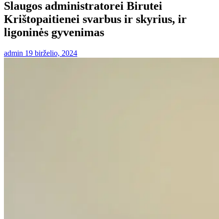
Slaugos administratorei Birutei
Krištopaitienei svarbus ir skyrius, ir
ligoninės gyvenimas
admin
19 birželio, 2024