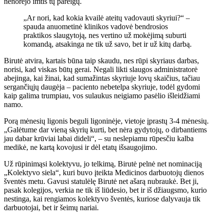
nenorėjo imtis tų pareigų.
„Ar nori, kad kokia kvailė ateitų vadovauti skyriui?“ –
spauda anuometinė klinikos vadovė bendrosios
praktikos slaugytoją, nes vertino už mokėjimą suburti
komandą, atsakinga ne tik už savo, bet ir už kitų darbą.
Birutė atvira, kartais būna taip skaudu, nes rūpi skyriaus darbas,
norisi, kad viskas būtų gerai. Negali likti slaugos administratorė
abejinga, kai žinai, kad sumažintas skyriuje lovų skaičius, tačiau
sergančiųjų daugėja – paciento nebetelpa skyriuje, todėl gydomi
kaip galima trumpiau, vos sulaukus neigiamo pasėlio išleidžiami
namo.
Porą mėnesių ligonis beguli ligoninėje, vietoje įprastų 3-4 mėnesių.
„Galėtume dar vieną skyrių kurti, bet nėra gydytojų, o dirbantiems
jau dabar krūviai labai dideli“, – su neslepiamu rūpesčiu kalba
medikė, ne kartą kovojusi ir dėl etatų išsaugojimo.
Už rūpinimąsi kolektyvu, jo telkimą, Birutė pelnė net nominaciją
„Kolektyvo siela“, kuri buvo įteikta Medicinos darbuotojų dienos
šventės metu. Gavusi statulėlę Birutė net ašarą nubraukė. Bet ji,
pasak kolegijos, verkia ne tik iš liūdesio, bet ir iš džiaugsmo, kurio
nestinga, kai rengiamos kolektyvo šventės, kuriose dalyvauja tik
darbuotojai, bet ir šeimų nariai.