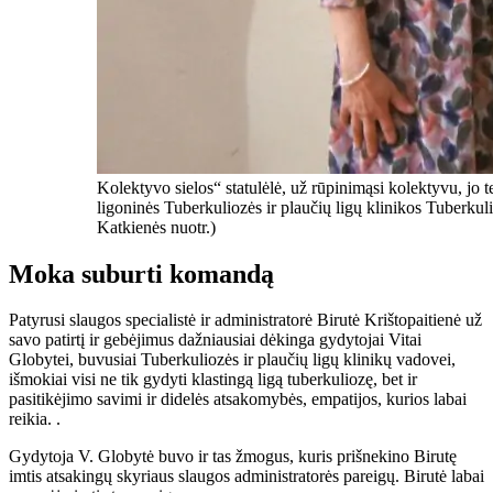
Kolektyvo sielos“ statulėlė, už rūpinimąsi kolektyvu, jo 
ligoninės Tuberkuliozės ir plaučių ligų klinikos Tuberkuli
Katkienės nuotr.)
Moka suburti komandą
Patyrusi slaugos specialistė ir administratorė Birutė Krištopaitienė už
savo patirtį ir gebėjimus dažniausiai dėkinga gydytojai Vitai
Globytei, buvusiai Tuberkuliozės ir plaučių ligų klinikų vadovei,
išmokiai visi ne tik gydyti klastingą ligą tuberkuliozę, bet ir
pasitikėjimo savimi ir didelės atsakomybės, empatijos, kurios labai
reikia. .
Gydytoja V. Globytė buvo ir tas žmogus, kuris prišnekino Birutę
imtis atsakingų skyriaus slaugos administratorės pareigų. Birutė labai