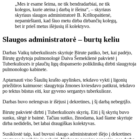
„Mes ir esame šeima, ne tik bendradarbiai, ne tik
kolegos, kurie ateina į darbą ir išeina“, – skyriaus
skyriaus slaugos administratorė B. Krištopaitienė,
nepamirštanti, kad šiuo metu dirba dirbančių kolegų,
bet ir prieš metus išėjusių iš kolektyvo.
Slaugos administratorė – burtų keliu
Darbas Vaikų tuberkuliozės skyriuje Birute patiko, bet, kai padėjo,
Birutę gydytoja pulmonologė Daiva Šemeklienė pakvietė į
Tuberkuliozės ir plaučių ligų dispanserio polikliniką dirbti slaugytoja
pulmonologo kabinete.
Aptarnauti viso Šiaulių krašto apylinkes, tekdavo vykti į ligonių
priežiūros kaimuose: slaugytoja žmones kviesdavo patikrai, tekdavo
po tektus būstus eiti, kur gyveno sergantys tuberkulioze.
Darbas buvo nelengvas ir išėjusi į dekretines, į šį darbą nebegrįžo.
Birutę pakvietė dirbti į Tuberkuliozės skyrių. Eiti į šį skyrių buvo
sunku, slėgė ir baimė. Tačiau sutiko, žinodama, kad šiame skyriuje
dirba nedidelis, bet labai draugiškas kolektyvas.
Susiklostė taip, kad buvusi slaugo administratorė išėjo į dekretines