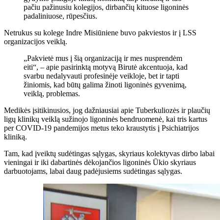
pačiu pažinusiu kolegijos, dirbančių kituose ligoninės
padaliniuose, rūpesčius.
Netrukus su kolege Indre Misiūniene buvo pakviestos ir į LSS
organizacijos veiklą.
„Pakvietė mus į šią organizaciją ir mes nusprendėm
eiti“, – apie pasirinktą motyvą Birutė akcentuoja, kad
svarbu nedalyvauti profesinėje veikloje, bet ir tapti
žiniomis, kad būtų galima žinoti ligoninės gyvenimą,
veiklą, problemas.
Medikės įsitikinusios, jog dažniausiai apie Tuberkuliozės ir plaučių
ligų klinikų veiklą sužinojo ligoninės bendruomenė, kai tris kartus
per COVID-19 pandemijos metus teko kraustytis į Psichiatrijos
kliniką.
Tam, kad įveiktų sudėtingas sąlygas, skyriaus kolektyvas dirbo labai
vieningai ir iki dabartinės dėkojančios ligoninės Ūkio skyriaus
darbuotojams, labai daug padėjusiems sudėtingas sąlygas.