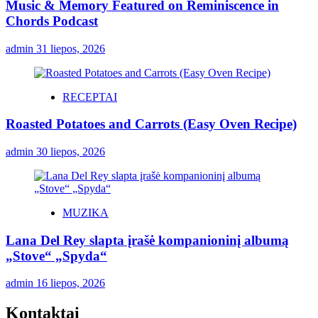
Music & Memory Featured on Reminiscence in
Chords Podcast
admin
31 liepos, 2026
RECEPTAI
Roasted Potatoes and Carrots (Easy Oven Recipe)
admin
30 liepos, 2026
MUZIKA
Lana Del Rey slapta įrašė kompanioninį albumą
„Stove“ „Spyda“
admin
16 liepos, 2026
Kontaktai