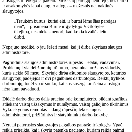
atostogas ir reikėjo ją pakeiti. Niekas tų pareigų nenorėjo, nes darbo
ir atsakomybės labai daug, o atlygis – mažesnis nei naktinės
slaugytojos.
„Traukėm burtus, kuriai eiti, ir burtai lėmė šias pareigas
man“, – prisimena Birutė ir gydytojo V.Globytės
tikėjimą, nes niekas nenori, kad kokia kvailė ateitų
dirbti.
Nepajuto medikė, o jau šešeri metai, kai ji dirba skyriaus slaugos
administratore.
Pagrindinis slaugos administratorės rūpestis – etatai, vadavimai.
Problemų kyla dėl žmonių trūkumo, neramina amžiaus vidurkis,
kuris siekia 60 metų. Skyriuje dirba aštuonios slaugytojos, keturios
slaugytojų padėjėjos ir dvi pagalbinės darbuotojos. Reiktų trylikos
darbuotojų, todėl ypač sunku, kai kas suserga ar išeina atostogų –
nėra kam pavaduoti.
Didelė darbo dienos dalis praeina prie kompiuterio, pildant grafikus,
atliekant vaistų užsakymus ir nurašymus, vaistų galiojimo tikrinimus.
Vyko skyriaus remontas – daug rūpesčių tekoslaugos
administratorei, prižiūrintys ir statybininkų darbo kokybę.
Neretai patyrusios slaugytojos pagalbos paprašo ir kolegės. Ypač
reikia prireikia, kai į skyrių patenka paciento, kuriam reikia paimti