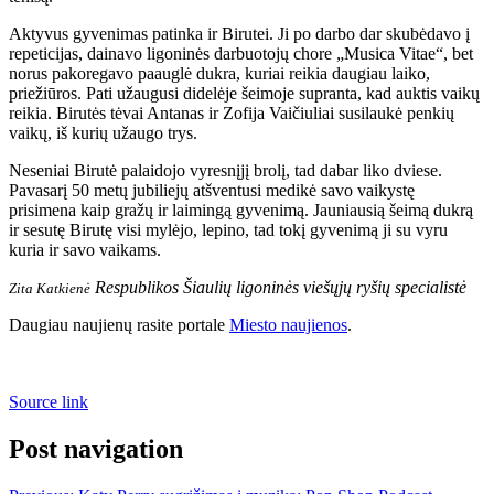
Aktyvus gyvenimas patinka ir Birutei. Ji po darbo dar skubėdavo į
repeticijas, dainavo ligoninės darbuotojų chore „Musica Vitae“, bet
norus pakoregavo paauglė dukra, kuriai reikia daugiau laiko,
priežiūros. Pati užaugusi didelėje šeimoje supranta, kad auktis vaikų
reikia. Birutės tėvai Antanas ir Zofija Vaičiuliai susilaukė penkių
vaikų, iš kurių užaugo trys.
Neseniai Birutė palaidojo vyresnįjį brolį, tad dabar liko dviese.
Pavasarį 50 metų jubiliejų atšventusi medikė savo vaikystę
prisimena kaip gražų ir laimingą gyvenimą. Jauniausią šeimą dukrą
ir sesutę Birutę visi mylėjo, lepino, tad tokį gyvenimą ji su vyru
kuria ir savo vaikams.
Respublikos Šiaulių ligoninės viešųjų ryšių specialistė
Zita Katkienė
Daugiau naujienų rasite portale
Miesto naujienos
.
Source link
Post navigation