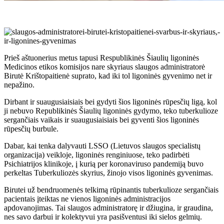
Prieš aštuonerius metus tapusi Respublikinės Šiaulių ligoninės
Medicinos etikos komisijos nare skyriaus slaugos administratorė
Birutė Krištopaitienė suprato, kad iki tol ligoninės gyvenimo net ir
nepažino.
Dirbant ir suaugusiaisiais bei gydyti šios ligoninės rūpesčių ligą, kol
ji nebuvo Republikinės Šiaulių ligoninės gydymo, teko tuberkulioze
sergančiais vaikais ir suaugusiaisiais bei gyventi šios ligoninės
rūpesčių burbule.
Dabar, kai tenka dalyvauti LSSO (Lietuvos slaugos specialistų
organizacija) veikloje, ligoninės renginiuose, teko padirbėti
Psichiatrijos klinikoje, į kurią per koronaviruso pandemiją buvo
perkeltas Tuberkuliozės skyrius, žinojo visos ligoninės gyvenimas.
Birutei už bendruomenės telkimą rūpinantis tuberkulioze sergančiais
pacientais įteiktas ne vienos ligoninės administracijos
apdovanojimas. Tai slaugos administratorę ir džiugina, ir graudina,
nes savo darbui ir kolektyvui yra pasišventusi iki sielos gelmių.