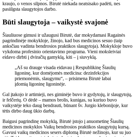
kraujo, o venos silpnos. Birutė niekada neatsisako padėti, nes
pasiilgsta slaugytojos darbo.
Būti slaugytoja – vaikystė svajonė
Šiauliuose gimusi ir užaugusi Birutė, dar mokydamasi Ragainės
pagrindinėje mokykloje, žinojo, kad bus medicinos sesuo (taip
anksčiau vadinta bendrosios praktikos slaugytoja). Mokykloje buvo
vykdoma profesinio orientavimo programa. Vieni moksleiviai
eidavo dirbti į dviračių gamyklą, kiti – į siuvyklą.
„Aš su drauge visada eidavau į Respublikinę Šiaulių
ligoninę, kur domėjomės medicina: dezinfekcijos
priemonėmis, slaugymu“, – prisimena Birutė labai
įdomią ligoninę ligoninėje.
Gal įtakojo ir artimieji, nes giminėje buvo ir gydytojų, ir slaugytojų,
ir felčerių. O dėdė – mamos brolis, kunigas, su kuriuo buvo
vaikystėje teko daug bendrauti, būnant šv. Jurgio klebonijoje, kur
tėtis dirbo daug ūkio darbų.
Baigusi pagrindinę mokyklą, Birutė įstojo į anuometinę Šiaulių
medicinos mokyklos Vaikų bendrosios praktikos slaugytojų kursą.
Gavusi vaikų medicinos sesers diplomą Birutė nežinojo, kur su juo