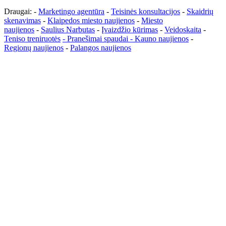
Draugai: -
Marketingo agentūra
-
Teisinės konsultacijos
-
Skaidrių
skenavimas
-
Klaipedos miesto naujienos
-
Miesto
naujienos
-
Saulius Narbutas
-
Įvaizdžio kūrimas
-
Veidoskaita
-
Teniso treniruotės
- Pranešimai spaudai -
Kauno naujienos
-
Regionų naujienos
-
Palangos naujienos