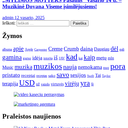
„MYLIMOS MOTTERS Pasaulis“ Vasario 14 d. –
Muzikinė Dovana Viseme įsimilėjusiems!
admin
12 vasario, 2025
Ieškoti:
Žymos
apie
dėl
dainą
Creme
Crumb
Daugiau
albumą
gali
Apple
Carpenter
kad
gamina
kaip
iš
idėja
metų
garso
mln
JAV
kai
istorija
muzikos
pora
naują
muzika
nemokama
Music
nuo
savo
pristato
sesijos
Tai
receptai
sako
receptas
Swift
Taylor
USD
yra
virėjų
terapija
už
virtuvės
šį
vaizdo
Praleistos naujienos