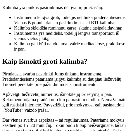
Kalimba yra puikus pasirinkimas dėl įvairių priežasčių:
Instrumentu lengva groti, todėl jis net tinka pradedantiesiems.
Vienas iš populiariausių pasirinkimų – tai B11 kalimba;
Kalimba skleidžia raminantį garsą, skatina atsipalaidavimą;
Instrumentas yra nedidelis, todėl jį lengva transportuoti iš
vienos vietos į kitą;
Kalimba gali būti naudojama įvairie meditacijose, praktikose
ir pan.
Kaip išmokti groti kalimba?
Pirmiausia svarbu pasirinkti Jums tinkantį instrumentą.
Pradedantiesiems patariama įsigyti kalimbą su daugiau liežuvėlių.
Tuomet pereikite prie pažindinimosi su instrumentu.
Apžvelgti liežuvėlių numerius, išmokite jų išdėstymą ir pan.
Rekomenduojama pradėti nuo itin paprastų melodijų. Nemažai natų
gali rastisiai internete. Pavyzdžiui, prie mokymosi gali pasinaudoti
„YouTube“ vaizdo įrašai.
Dar vienas svarbus aspektas – tai reguliarumas. Patariama mokytis
kasdien po 15–20 minučių. Tokiu būdu kitaip neišvarginsite, tačiau
darysite pažangą. Bet kokiu atveju, svarbiausia – kantrybė. Tada