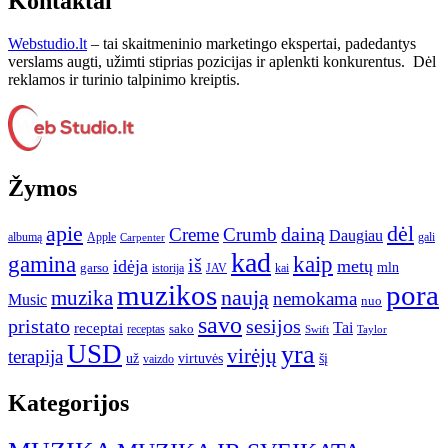
Kontaktai
Webstudio.lt
– tai skaitmeninio marketingo ekspertai, padedantys
verslams augti, užimti stiprias pozicijas ir aplenkti konkurentus. Dėl
reklamos ir turinio talpinimo kreiptis.
Žymos
apie
dėl
dainą
Creme
Crumb
Daugiau
albumą
gali
Apple
Carpenter
kad
gamina
kaip
iš
idėja
metų
garso
mln
JAV
kai
istorija
muzikos
pora
naują
muzika
nemokama
Music
nuo
savo
pristato
sesijos
Tai
receptai
sako
receptas
Swift
Taylor
USD
yra
virėjų
terapija
už
virtuvės
šį
vaizdo
Kategorijos