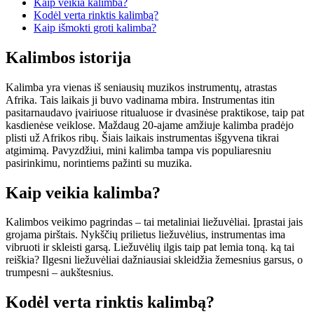
Kaip veikia kalimba?
Kodėl verta rinktis kalimbą?
Kaip išmokti groti kalimba?
Kalimbos istorija
Kalimba yra vienas iš seniausių muzikos instrumentų, atrastas
Afrika. Tais laikais ji buvo vadinama mbira. Instrumentas itin
pasitarnaudavo įvairiuose ritualuose ir dvasinėse praktikose, taip pat
kasdienėse veiklose. Maždaug 20-ajame amžiuje kalimba pradėjo
plisti už Afrikos ribų. Šiais laikais instrumentas išgyvena tikrai
atgimimą. Pavyzdžiui, mini kalimba tampa vis populiaresniu
pasirinkimu, norintiems pažinti su muzika.
Kaip veikia kalimba?
Kalimbos veikimo pagrindas – tai metaliniai liežuvėliai. Įprastai jais
grojama pirštais. Nykščių prilietus liežuvėlius, instrumentas ima
vibruoti ir skleisti garsą. Liežuvėlių ilgis taip pat lemia toną. ką tai
reiškia? Ilgesni liežuvėliai dažniausiai skleidžia žemesnius garsus, o
trumpesni – aukštesnius.
Kodėl verta rinktis kalimbą?