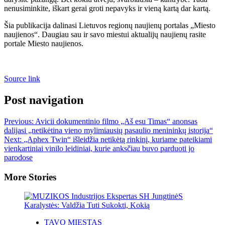
nenusiminkite, iškart gerai groti nepavyks ir vieną kartą dar kartą.
Šia publikacija dalinasi Lietuvos regionų naujienų portalas „Miesto
naujienos“. Daugiau sau ir savo miestui aktualijų naujienų rasite
portale Miesto naujienos.
Source link
Post navigation
Previous:
Avicii dokumentinio filmo „Aš esu Timas“ anonsas
dalijasi „netikėtina vieno mylimiausių pasaulio menininkų istorija“
Next:
„Aphex Twin“ išleidžia netikėtą rinkinį, kuriame pateikiami
vienkartiniai vinilo leidiniai, kurie anksčiau buvo parduoti jo
parodose
More Stories
TAVO MIESTAS