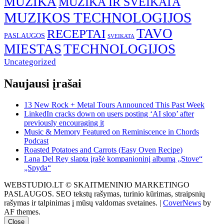
MUZIKA
MUZIKA IR SVEIKATA
MUZIKOS TECHNOLOGIJOS
TAVO
RECEPTAI
PASLAUGOS
SVEIKATA
MIESTAS
TECHNOLOGIJOS
Uncategorized
Naujausi įrašai
13 New Rock + Metal Tours Announced This Past Week
LinkedIn cracks down on users posting ‘AI slop’ after
previously encouraging it
Music & Memory Featured on Reminiscence in Chords
Podcast
Roasted Potatoes and Carrots (Easy Oven Recipe)
Lana Del Rey slapta įrašė kompanioninį albumą „Stove“
„Spyda“
WEBSTUDIO.LT © SKAITMENINIO MARKETINGO
PASLAUGOS. SEO tekstų rašymas, turinio kūrimas, straipsnių
rašymas ir talpinimas į mūsų valdomas svetaines.
|
CoverNews
by
AF themes.
Close