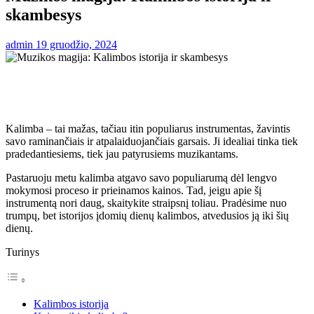
skambesys
admin
19 gruodžio, 2024
Kalimba – tai mažas, tačiau itin populiarus instrumentas, žavintis
savo raminančiais ir atpalaiduojančiais garsais. Ji idealiai tinka tiek
pradedantiesiems, tiek jau patyrusiems muzikantams.
Pastaruoju metu kalimba atgavo savo populiarumą dėl lengvo
mokymosi proceso ir prieinamos kainos. Tad, jeigu apie šį
instrumentą nori daug, skaitykite straipsnį toliau. Pradėsime nuo
trumpų, bet istorijos įdomių dienų kalimbos, atvedusios ją iki šių
dienų.
Turinys
Kalimbos istorija