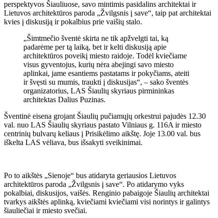
perspektyvos Šiauliuose, savo mintimis pasidalins architektai ir
Lietuvos architektūros paroda „Žvilgsnis į save“, taip pat architektai
kvies į diskusiją ir pokalbius prie vaišių stalo.
„Šimtmečio šventė skirta ne tik apžvelgti tai, ką
padarėme per tą laiką, bet ir kelti diskusiją apie
architektūros poveikį miesto raidoje. Todėl kviečiame
visus gyventojus, kurių nėra abejingi savo miesto
aplinkai, jame esantiems pastatams ir pokyčiams, ateiti
ir švęsti su mumis, traukti į diskusijas“, – sako šventės
organizatorius, LAS Šiaulių skyriaus pirmininkas
architektas Dalius Puzinas.
Šventinė eisena grojant Šiaulių pučiamųjų orkestrui pajudės 12.30
val. nuo LAS Šiaulių skyriaus pastato Vilniaus g. 116A ir miesto
centrinių bulvarų keliaus į Prisikėlimo aikštę. Joje 13.00 val. bus
iškelta LAS vėliava, bus išsakyti sveikinimai.
Po to aikštės „Sienoje“ bus atidaryta geriausios Lietuvos
architektūros paroda „Žvilgsnis į save“. Po atidarymo vyks
pokalbiai, diskusijos, vaišės. Renginio pabaigoje Šiaulių architektai
tvarkys aikštės aplinką, kviečiami kviečiami visi norintys ir galintys
šiauliečiai ir miesto svečiai.