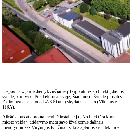
Liepos 1 d., pirmadienį, kviečiame į Tarptautinės architektų dienos
šventę, kuri vyks Prisikėlimo aikštėje, Šiauliuose. Šventė prasidės
iškilminga eisena nuo LAS Šiaulių skyriaus pastato (Vilniaus g.
116A).
Aikštėje bus atidaroma meninė instaliacija „Architektūra kuria
miesto veidą“, atidarymo metu savo įžvalgomis dalinsis
menotyrininkas Virginijus Kinčinaitis, bus aptartos architektūros