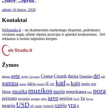
„Stove“ „Spyda“
admin
16 liepos, 2026
Kontaktai
Webstudio.lt
– tai skaitmeninio marketingo ekspertai, padedantys
verslams augti, užimti stiprias pozicijas ir aplenkti konkurentus. Dėl
reklamos ir turinio talpinimo kreiptis.
Žymos
apie
dėl
dainą
Creme
Crumb
Daugiau
albumą
gali
Apple
Carpenter
kad
gamina
kaip
iš
idėja
metų
garso
mln
JAV
kai
istorija
muzikos
pora
naują
muzika
nemokama
Music
nuo
savo
pristato
sesijos
Tai
receptai
sako
receptas
Swift
Taylor
USD
yra
virėjų
terapija
už
virtuvės
šį
vaizdo