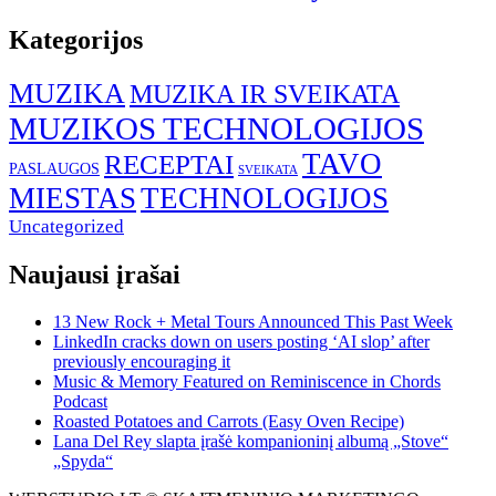
Kategorijos
MUZIKA
MUZIKA IR SVEIKATA
MUZIKOS TECHNOLOGIJOS
TAVO
RECEPTAI
PASLAUGOS
SVEIKATA
MIESTAS
TECHNOLOGIJOS
Uncategorized
Naujausi įrašai
13 New Rock + Metal Tours Announced This Past Week
LinkedIn cracks down on users posting ‘AI slop’ after
previously encouraging it
Music & Memory Featured on Reminiscence in Chords
Podcast
Roasted Potatoes and Carrots (Easy Oven Recipe)
Lana Del Rey slapta įrašė kompanioninį albumą „Stove“
„Spyda“