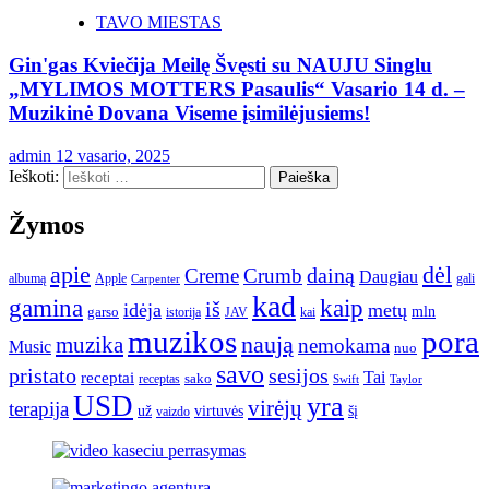
TAVO MIESTAS
Gin'gas Kviečija Meilę Švęsti su NAUJU Singlu
„MYLIMOS MOTTERS Pasaulis“ Vasario 14 d. –
Muzikinė Dovana Viseme įsimilėjusiems!
admin
12 vasario, 2025
Ieškoti:
Žymos
apie
dėl
dainą
Creme
Crumb
Daugiau
albumą
gali
Apple
Carpenter
kad
gamina
kaip
iš
idėja
metų
garso
mln
JAV
kai
istorija
muzikos
pora
naują
muzika
nemokama
Music
nuo
savo
pristato
sesijos
Tai
receptai
sako
receptas
Swift
Taylor
USD
yra
virėjų
terapija
už
virtuvės
šį
vaizdo