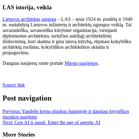
LAS istorija, veikla
Lietuvos architektų sąjunga
– LAS – tęsia 1924 m. pradėtą ​​ir 1940
m. sustabdytą Lietuvos inžinierių ir architektų sąjungos veiklą. Tai
savarankiška, savanoriška kūrybinė organizacija, vienijanti
diplomuotus architektus, turinčius aukštąjį architektūrinį
išsilavinimą, kuri skatina ir gina laisvą kūrybą, rūpinasi kokybišku
architektų ruošimu, kokybiškos architektūros sklaida ir
propagavimu.
Daugiau naujienų rasite portale
Miesto naujienos
.
Source link
Post navigation
Previous:
Yandelis kerpa plaukus Ispanijoje ir daugiau lotyniškos
muzikos naujienų
Next:
Gen AI is passé. Enter the age of agentic AI
More Stories