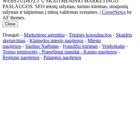
WEBSTUDIO.LT © SKAITMENINIO MARKETINGO
PASLAUGOS. SEO tekstų rašymas, turinio kūrimas, straipsnių
rašymas ir talpinimas į mūsų valdomas svetaines.
|
CoverNews
by
AF themes.
Close
Draugai: -
Marketingo agentūra
-
Teisinės konsultacijos
-
Skaidrių
skenavimas
-
Klaipedos miesto naujienos
-
Miesto
naujienos
-
Saulius Narbutas
-
Įvaizdžio kūrimas
-
Veidoskaita
-
Teniso treniruotės
- Pranešimai spaudai -
Kauno naujienos
-
Regionų naujienos
-
Palangos naujienos