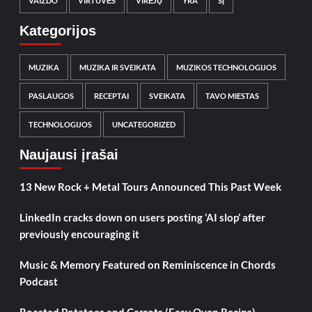
VAIZDO
VIRTUVĖS
VIRĖJŲ
YRA
ŠĮ
Kategorijos
MUZIKA
MUZIKA IR SVEIKATA
MUZIKOS TECHNOLOGIJOS
PASLAUGOS
RECEPTAI
SVEIKATA
TAVO MIESTAS
TECHNOLOGIJOS
UNCATEGORIZED
Naujausi įrašai
13 New Rock + Metal Tours Announced This Past Week
LinkedIn cracks down on users posting ‘AI slop’ after
previously encouraging it
Music & Memory Featured on Reminiscence in Chords
Podcast