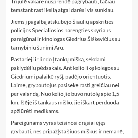
Trijulė vakare nusprendė pagrybauti, tačiau
temstant rasti kelią atgal darėsi vis sunkiau.
Jiems į pagalbą atskubėjo Šiaulių apskrities
policijos Specialiosios parengties skyriaus
pareigūnai ir kinologas Giedrius Šiškevičius su
tarnybiniu šunimi Aru.
Pastarieji ir lindo į tankų mišką, sekdami
paklydėlių pėdsakais. Ant kelio likę kolegos su
Giedriumi palaikė ryšį, padėjo orientuotis.
Laimė, grybautojus pasisekė rasti greičiau nei
per valandą. Nuo kelio jie buvo nutolę apie 1,5
km. Išėję iš tankaus miško, jie iškart perduoda
apžiūrėti medikams.
Pareigūnams vyras teisinosi drąsiai ėjęs
grybauti, nes pripažįsta šiuos miškus ir nemanė,