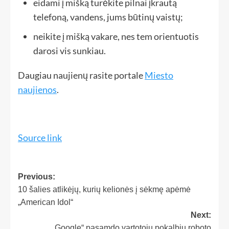
eidami į mišką turėkite pilnai įkrautą
telefoną, vandens, jums būtinų vaistų;
neikite į mišką vakare, nes tem orientuotis
darosi vis sunkiau.
Daugiau naujienų rasite portale
Miesto
naujienos
.
Source link
Previous:
10 šalies atlikėjų, kurių kelionės į sėkmę apėmė
„American Idol“
Next:
„Google“ pasamdo vartotojų pokalbių roboto