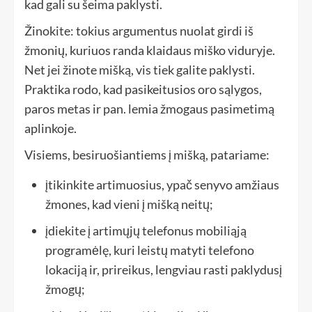
kad gali su šeima paklysti.
Žinokite: tokius argumentus nuolat girdi iš
žmonių, kuriuos randa klaidaus miško viduryje.
Net jei žinote mišką, vis tiek galite paklysti.
Praktika rodo, kad pasikeitusios oro sąlygos,
paros metas ir pan. lemia žmogaus pasimetimą
aplinkoje.
Visiems, besiruošiantiems į mišką, patariame:
įtikinkite artimuosius, ypač senyvo amžiaus
žmones, kad vieni į mišką neitų;
įdiekite į artimųjų telefonus mobiliąją
programėlę, kuri leistų matyti telefono
lokaciją ir, prireikus, lengviau rasti paklydusį
žmogų;