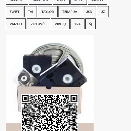
SWIFT
TAI
TAYLOR
TERAPIJA
USD
UŽ
VAIZDO
VIRTUVĖS
VIRĖJŲ
YRA
ŠĮ