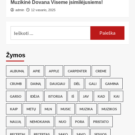
Muzikinė Dovana Viseme įsimilėjusiems!
admin
12 vasario, 2025
Žymos
ALBUMĄ
APIE
APPLE
CARPENTER
CREME
CRUMB
DAINĄ
DAUGIAU
DĖL
GALI
GAMINA
GARSO
IDĖJA
ISTORIJA
IŠ
JAV
KAD
KAI
KAIP
METŲ
MLN
MUSIC
MUZIKA
MUZIKOS
NAUJĄ
NEMOKAMA
NUO
PORA
PRISTATO
RECEPTAI
RECEPTAS
SAKO
SAVO
SESIJOS