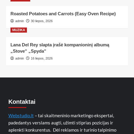
Roasted Potatoes and Carrots (Easy Oven Recipe)
admin
30 liepos, 2026
MUZIKA
Lana Del Rey slapta įrašė kompanioninį albumą
„Stove“ „Spyda“
admin
16 liepos, 2026
Kontaktai
Webstudio.lt
– tai skaitmeninio marketingo ekspertai,
padedantys verslams augti, užimti stiprias pozicijas ir
aplenkti konkurentus. Dėl reklamos ir turinio talpinimo