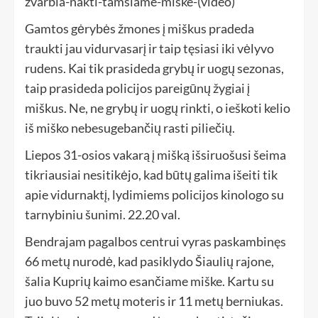
Gamtos gėrybės žmones į miškus pradeda
traukti jau vidurvasarį ir taip tęsiasi iki vėlyvo
rudens. Kai tik prasideda grybų ir uogų sezonas,
taip prasideda policijos pareigūnų žygiai į
miškus. Ne, ne grybų ir uogų rinkti, o ieškoti kelio
iš miško nebesugebančių rasti piliečių.
Liepos 31-osios vakarą į mišką išsiruošusi šeima
tikriausiai nesitikėjo, kad būtų galima išeiti tik
apie vidurnaktį, lydimiems policijos kinologo su
tarnybiniu šunimi. 22.20 val.
Bendrajam pagalbos centrui vyras paskambinęs
66 metų nurodė, kad pasiklydo Šiaulių rajone,
šalia Kuprių kaimo esančiame miške. Kartu su
juo buvo 52 metų moteris ir 11 metų berniukas.