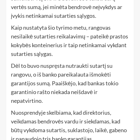
vertės sumą, jei minėta bendrovė neįvykdys ar
įvykis netinkamai sutarties sąlygos.
Kaip nustatyta šio tyrimo metu, rangovas
nesilaikė sutarties reikalavimų – pateikė prastos
kokybės konteinerius ir taip netinkamai vykdant
sutarties sąlygas.
Dėl to buvo nuspręsta nutraukti sutartį su
rangovu, o iš banko pareikalauta išmokėti
garantijos sumą. Paaiškėjo, kad bankas tokio
garantinio rašto niekada neišdavė ir
nepatvirtino.
Nuosprendyje skelbiama, kad direktorius,
veikdamas bendrovės vardu ir siekdamas, kad
būtų vykdoma sutartis, suklastojo, laikė, gabeno
ir panaudojo tris banko garantijas.