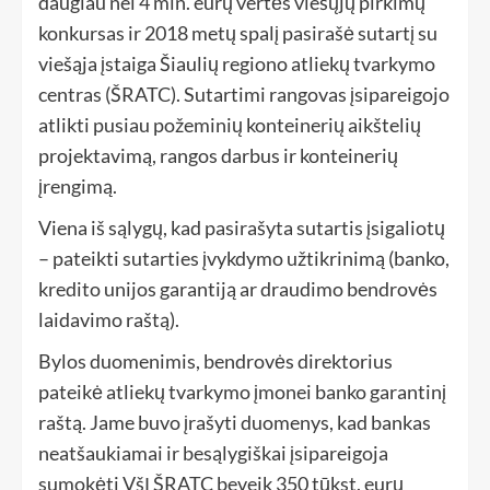
daugiau nei 4 mln. eurų vertės viešųjų pirkimų
konkursas ir 2018 metų spalį pasirašė sutartį su
viešąja įstaiga Šiaulių regiono atliekų tvarkymo
centras (ŠRATC). Sutartimi rangovas įsipareigojo
atlikti pusiau požeminių konteinerių aikštelių
projektavimą, rangos darbus ir konteinerių
įrengimą.
Viena iš sąlygų, kad pasirašyta sutartis įsigaliotų
– pateikti sutarties įvykdymo užtikrinimą (banko,
kredito unijos garantiją ar draudimo bendrovės
laidavimo raštą).
Bylos duomenimis, bendrovės direktorius
pateikė atliekų tvarkymo įmonei banko garantinį
raštą. Jame buvo įrašyti duomenys, kad bankas
neatšaukiamai ir besąlygiškai įsipareigoja
sumokėti VšĮ ŠRATC beveik 350 tūkst. eurų