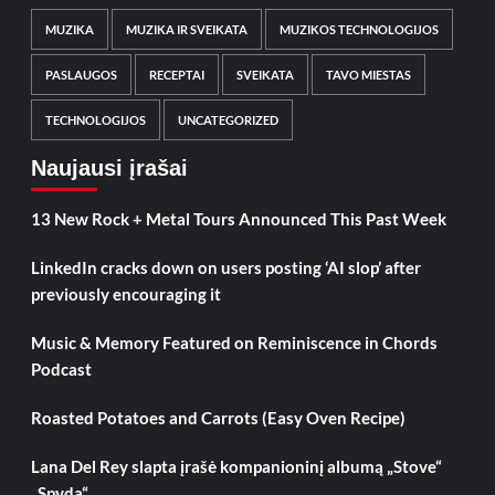
MUZIKA
MUZIKA IR SVEIKATA
MUZIKOS TECHNOLOGIJOS
PASLAUGOS
RECEPTAI
SVEIKATA
TAVO MIESTAS
TECHNOLOGIJOS
UNCATEGORIZED
Naujausi įrašai
13 New Rock + Metal Tours Announced This Past Week
LinkedIn cracks down on users posting ‘AI slop’ after
previously encouraging it
Music & Memory Featured on Reminiscence in Chords
Podcast
Roasted Potatoes and Carrots (Easy Oven Recipe)
Lana Del Rey slapta įrašė kompanioninį albumą „Stove“
„Spyda“