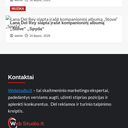
MUZIKA
Lana Del Rey slapta įrašė kompanioninį albumą
„Stove“ „Spyda“
admin
16 liepos, 2026
Kontaktai
Webstudio.lt
– tai skaitmeninio marketingo ekspertai,
padedantys verslams augti, užimti stiprias pozicijas ir
aplenkti konkurentus. Dėl reklamos ir turinio talpinimo
kreiptis.