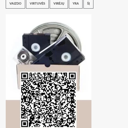
VAIZDO
VIRTUVĖS
VIRĖJŲ
YRA
ŠĮ