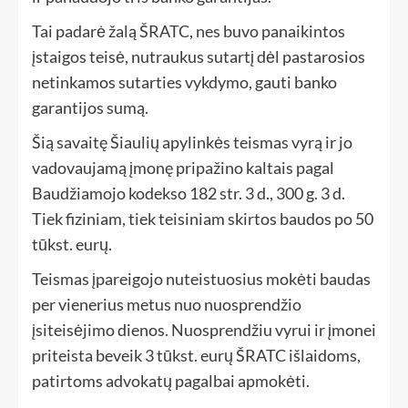
Tai padarė žalą ŠRATC, nes buvo panaikintos
įstaigos teisė, nutraukus sutartį dėl pastarosios
netinkamos sutarties vykdymo, gauti banko
garantijos sumą.
Šią savaitę Šiaulių apylinkės teismas vyrą ir jo
vadovaujamą įmonę pripažino kaltais pagal
Baudžiamojo kodekso 182 str. 3 d., 300 g. 3 d.
Tiek fiziniam, tiek teisiniam skirtos baudos po 50
tūkst. eurų.
Teismas įpareigojo nuteistuosius mokėti baudas
per vienerius metus nuo nuosprendžio
įsiteisėjimo dienos. Nuosprendžiu vyrui ir įmonei
priteista beveik 3 tūkst. eurų ŠRATC išlaidoms,
patirtoms advokatų pagalbai apmokėti.