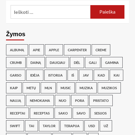
Žymos
ALBUMĄ
APIE
APPLE
CARPENTER
CREME
CRUMB
DAINĄ
DAUGIAU
DĖL
GALI
GAMINA
GARSO
IDĖJA
ISTORIJA
IŠ
JAV
KAD
KAI
KAIP
METŲ
MLN
MUSIC
MUZIKA
MUZIKOS
NAUJĄ
NEMOKAMA
NUO
PORA
PRISTATO
RECEPTAI
RECEPTAS
SAKO
SAVO
SESIJOS
SWIFT
TAI
TAYLOR
TERAPIJA
USD
UŽ