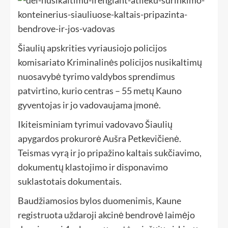
Šiaulių apskrities vyriausiojo policijos
komisariato Kriminalinės policijos nusikaltimų
nuosavybė tyrimo valdybos sprendimus
patvirtino, kurio centras – 55 metų Kauno
gyventojas ir jo vadovaujama įmonė.
Ikiteisminiam tyrimui vadovavo Šiaulių
apygardos prokurorė Aušra Petkevičienė.
Teismas vyrą ir jo pripažino kaltais sukčiavimo,
dokumentų klastojimo ir disponavimo
suklastotais dokumentais.
Baudžiamosios bylos duomenimis, Kaune
registruota uždaroji akcinė bendrovė laimėjo