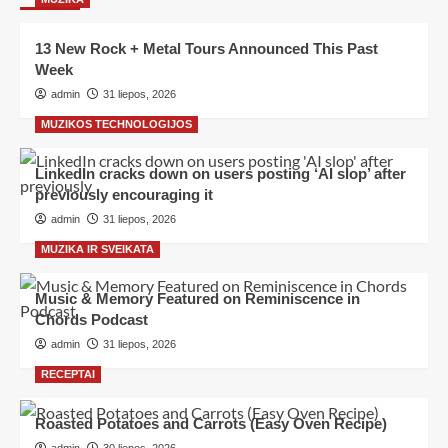
13 New Rock + Metal Tours Announced This Past
Week
admin
31 liepos, 2026
MUZIKOS TECHNOLOGIJOS
LinkedIn cracks down on users posting ‘AI slop’ after
previously encouraging it
admin
31 liepos, 2026
MUZIKA IR SVEIKATA
Music & Memory Featured on Reminiscence in
Chords Podcast
admin
31 liepos, 2026
RECEPTAI
Roasted Potatoes and Carrots (Easy Oven Recipe)
admin
30 liepos, 2026