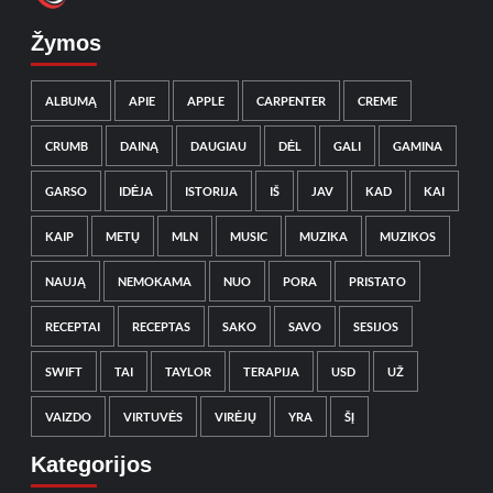
Žymos
ALBUMĄ
APIE
APPLE
CARPENTER
CREME
CRUMB
DAINĄ
DAUGIAU
DĖL
GALI
GAMINA
GARSO
IDĖJA
ISTORIJA
IŠ
JAV
KAD
KAI
KAIP
METŲ
MLN
MUSIC
MUZIKA
MUZIKOS
NAUJĄ
NEMOKAMA
NUO
PORA
PRISTATO
RECEPTAI
RECEPTAS
SAKO
SAVO
SESIJOS
SWIFT
TAI
TAYLOR
TERAPIJA
USD
UŽ
VAIZDO
VIRTUVĖS
VIRĖJŲ
YRA
ŠĮ
Kategorijos