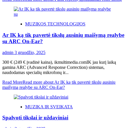
MUZIKOS TECHNOLOGIJOS
Ar IK ką tik pavertė tikslų ausinių maišymą realybe
su ARC On-Ear?
admin
3 gruodžio, 2025
300 € (249 € įvadinė kaina), ikmultimedia.comIK jau kurį laiką
gamina ARC (Advanced Response Correction) sistemas,
naudodamas specialių mikrofonų ir...
Read More
Read more about Ar IK ką tik pavertė tikslų ausinių
maišymą realybe su ARC On-Ear?
MUZIKA IR SVEIKATA
Spalvoti tikslai ir uždaviniai