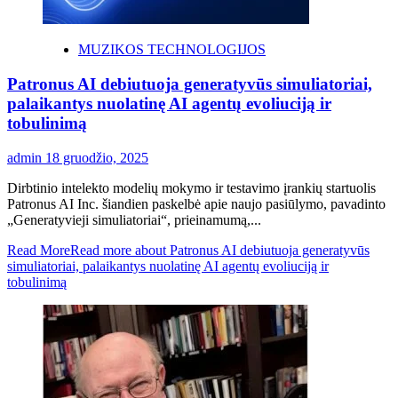
MUZIKOS TECHNOLOGIJOS
Patronus AI debiutuoja generatyvūs simuliatoriai,
palaikantys nuolatinę AI agentų evoliuciją ir
tobulinimą
admin
18 gruodžio, 2025
Dirbtinio intelekto modelių mokymo ir testavimo įrankių startuolis
Patronus AI Inc. šiandien paskelbė apie naujo pasiūlymo, pavadinto
„Generatyvieji simuliatoriai“, prieinamumą,...
Read More
Read more about Patronus AI debiutuoja generatyvūs
simuliatoriai, palaikantys nuolatinę AI agentų evoliuciją ir
tobulinimą