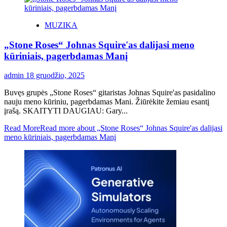
MUZIKA
„Stone Roses“ Johnas Squire'as dalijasi meno
kūriniais, pagerbdamas Manį
admin
18 gruodžio, 2025
Buvęs grupės „Stone Roses“ gitaristas Johnas Squire'as pasidalino
nauju meno kūriniu, pagerbdamas Mani. Žiūrėkite žemiau esantį
įrašą. SKAITYTI DAUGIAU: Gary...
Read More
Read more about „Stone Roses“ Johnas Squire'as dalijasi
meno kūriniais, pagerbdamas Manį