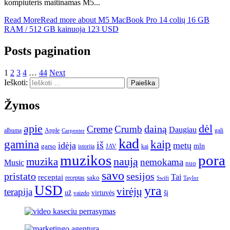
kompiuteris maitinamas M5...
Read More
Read more about M5 MacBook Pro 14 colių 16 GB
RAM / 512 GB kainuoja 123 USD
Posts pagination
1
2
3
4
…
44
Next
Ieškoti:
Žymos
apie
dėl
dainą
Creme
Crumb
Daugiau
albumą
gali
Apple
Carpenter
kad
gamina
kaip
iš
idėja
metų
garso
mln
JAV
kai
istorija
muzikos
pora
naują
muzika
nemokama
Music
nuo
savo
pristato
sesijos
Tai
receptai
sako
receptas
Swift
Taylor
USD
yra
virėjų
terapija
už
virtuvės
šį
vaizdo