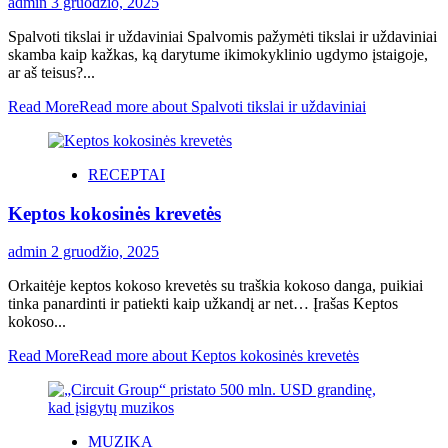
admin
3 gruodžio, 2025
Spalvoti tikslai ir uždaviniai Spalvomis pažymėti tikslai ir uždaviniai
skamba kaip kažkas, ką darytume ikimokyklinio ugdymo įstaigoje,
ar aš teisus?...
Read More
Read more about Spalvoti tikslai ir uždaviniai
RECEPTAI
Keptos kokosinės krevetės
admin
2 gruodžio, 2025
Orkaitėje keptos kokoso krevetės su traškia kokoso danga, puikiai
tinka panardinti ir patiekti kaip užkandį ar net… Įrašas Keptos
kokoso...
Read More
Read more about Keptos kokosinės krevetės
MUZIKA