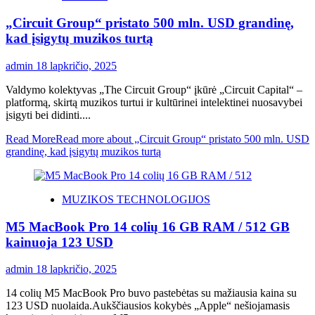
„Circuit Group“ pristato 500 mln. USD grandinę,
kad įsigytų muzikos turtą
admin
18 lapkričio, 2025
Valdymo kolektyvas „The Circuit Group“ įkūrė „Circuit Capital“ –
platformą, skirtą muzikos turtui ir kultūrinei intelektinei nuosavybei
įsigyti bei didinti....
Read More
Read more about „Circuit Group“ pristato 500 mln. USD
grandinę, kad įsigytų muzikos turtą
MUZIKOS TECHNOLOGIJOS
M5 MacBook Pro 14 colių 16 GB RAM / 512 GB
kainuoja 123 USD
admin
18 lapkričio, 2025
14 colių M5 MacBook Pro buvo pastebėtas su mažiausia kaina su
123 USD nuolaida.Aukščiausios kokybės „Apple“ nešiojamasis