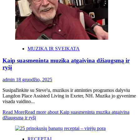
MUZIKA IR SVEIKATA
Kaip suasmeninta muzika atgaivina džiaugsmą ir
ryšį
admin
18 gruodžio, 2025
Susipažinkite su Steve'u, muzikos ir atminties programos dalyviu
Langdon Place Assisted Living in Exeter, NH. Muzika jo gyvenime
visada vaidino...
Read More
Read more about Kaip suasmeninta muzika atgaivina
džiaugsmą ir ryšį
RECEPTAI