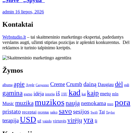
„Stove“ „Spyda“
admin
16 liepos, 2026
Kontaktai
Webstudio.lt
– tai skaitmeninio marketingo ekspertai, padedantys
verslams augti, užimti stiprias pozicijas ir aplenkti konkurentus. Dėl
reklamos ir turinio talpinimo kreiptis.
Žymos
apie
dėl
dainą
Creme
Crumb
Daugiau
albumą
gali
Apple
Carpenter
kad
gamina
kaip
iš
idėja
metų
garso
mln
JAV
kai
istorija
muzikos
pora
naują
muzika
nemokama
Music
nuo
savo
pristato
sesijos
Tai
receptai
sako
receptas
Swift
Taylor
USD
yra
virėjų
terapija
už
virtuvės
šį
vaizdo