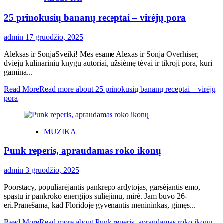
25 prinokusių bananų receptai – virėjų pora
admin
17 gruodžio, 2025
Aleksas ir SonjaSveiki! Mes esame Alexas ir Sonja Overhiser,
dviejų kulinarinių knygų autoriai, užsiėmę tėvai ir tikroji pora, kuri
gamina...
Read More
Read more about 25 prinokusių bananų receptai – virėjų
pora
MUZIKA
Punk reperis, apraudamas roko ikonų
admin
3 gruodžio, 2025
Poorstacy, populiarėjantis pankrepo ardytojas, garsėjantis emo,
spąstų ir pankroko energijos suliejimu, mirė. Jam buvo 26-
eri.Pranešama, kad Floridoje gyvenantis menininkas, gimęs...
Read More
Read more about Punk reperis, apraudamas roko ikonų