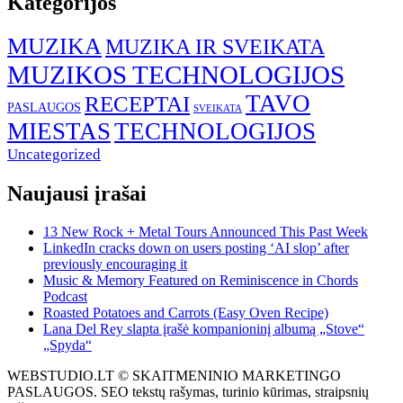
Kategorijos
MUZIKA
MUZIKA IR SVEIKATA
MUZIKOS TECHNOLOGIJOS
TAVO
RECEPTAI
PASLAUGOS
SVEIKATA
MIESTAS
TECHNOLOGIJOS
Uncategorized
Naujausi įrašai
13 New Rock + Metal Tours Announced This Past Week
LinkedIn cracks down on users posting ‘AI slop’ after
previously encouraging it
Music & Memory Featured on Reminiscence in Chords
Podcast
Roasted Potatoes and Carrots (Easy Oven Recipe)
Lana Del Rey slapta įrašė kompanioninį albumą „Stove“
„Spyda“
WEBSTUDIO.LT © SKAITMENINIO MARKETINGO
PASLAUGOS. SEO tekstų rašymas, turinio kūrimas, straipsnių