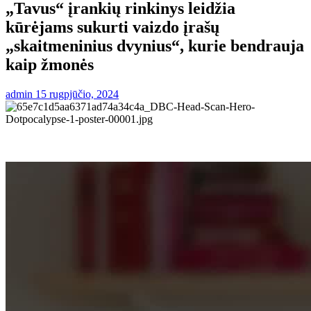
„Tavus“ įrankių rinkinys leidžia
kūrėjams sukurti vaizdo įrašų
„skaitmeninius dvynius“, kurie bendrauja
kaip žmonės
admin
15 rugpjūčio, 2024