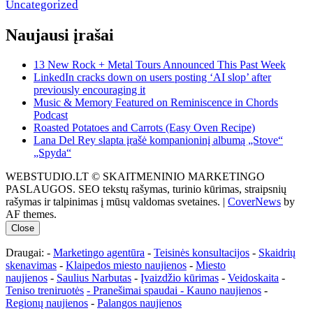
Uncategorized
Naujausi įrašai
13 New Rock + Metal Tours Announced This Past Week
LinkedIn cracks down on users posting ‘AI slop’ after
previously encouraging it
Music & Memory Featured on Reminiscence in Chords
Podcast
Roasted Potatoes and Carrots (Easy Oven Recipe)
Lana Del Rey slapta įrašė kompanioninį albumą „Stove“
„Spyda“
WEBSTUDIO.LT © SKAITMENINIO MARKETINGO
PASLAUGOS. SEO tekstų rašymas, turinio kūrimas, straipsnių
rašymas ir talpinimas į mūsų valdomas svetaines.
|
CoverNews
by
AF themes.
Close
Draugai: -
Marketingo agentūra
-
Teisinės konsultacijos
-
Skaidrių
skenavimas
-
Klaipedos miesto naujienos
-
Miesto
naujienos
-
Saulius Narbutas
-
Įvaizdžio kūrimas
-
Veidoskaita
-
Teniso treniruotės
- Pranešimai spaudai -
Kauno naujienos
-
Regionų naujienos
-
Palangos naujienos