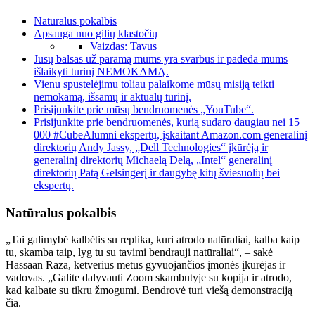
Natūralus pokalbis
Apsauga nuo gilių klastočių
Vaizdas: Tavus
Jūsų balsas už paramą mums yra svarbus ir padeda mums
išlaikyti turinį NEMOKAMĄ.
Vienu spustelėjimu toliau palaikome mūsų misiją teikti
nemokamą, išsamų ir aktualų turinį.
Prisijunkite prie mūsų bendruomenės „YouTube“.
Prisijunkite prie bendruomenės, kurią sudaro daugiau nei 15
000 #CubeAlumni ekspertų, įskaitant Amazon.com generalinį
direktorių Andy Jassy, ​​„Dell Technologies“ įkūrėją ir
generalinį direktorių Michaelą Delą, „Intel“ generalinį
direktorių Patą Gelsingerį ir daugybę kitų šviesuolių bei
ekspertų.
Natūralus pokalbis
„Tai galimybė kalbėtis su replika, kuri atrodo natūraliai, kalba kaip
tu, skamba taip, lyg tu su tavimi bendrauji natūraliai“, – sakė
Hassaan Raza, ketverius metus gyvuojančios įmonės įkūrėjas ir
vadovas. „Galite dalyvauti Zoom skambutyje su kopija ir atrodo,
kad kalbate su tikru žmogumi. Bendrovė turi viešą demonstraciją
čia.