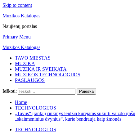
Skip to content
Muzikos Katalogas
Naujienų portalas
Primary Menu
Muzikos Katalogas
TAVO MIESTAS
MUZIKA
MUZIKA IR SVEIKATA
MUZIKOS TECHNOLOGIJOS
PASLAUGOS
Ieškoti:
Home
TECHNOLOGIJOS
„Tavus“ įrankių rinkinys leidžia kūrėjams sukurti vaizdo įrašų
„skaitmeninius dvynius“, kurie bendrauja kaip žmonės
TECHNOLOGIJOS