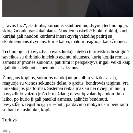
„Tavus Inc.“, startuolis, kuriantis skaitmeninių dvynių technologiją,
skirtą žmonių garsiakalbiams, šiandien paskelbė blokų rinkinį, kurį
kūrėjai gali naudoti kurdami interaktyvią vaizdinę patirtį su
skaitmeniniais dvyniais, kurie kalba, mato ir reaguoja kaip žmonės.
Technologija (pavyzdys pavaizduota) suteikia tikroviškos tiesioginės
sąveikos su dirbtinio intelekto agentu niuansus, kurių kopija remiasi
asmens ar įmonės žiniomis, patirtimi ir perspektyva ir gali veikti kaip
įgaliotinis teikiant asmeninius atsakymus.
Žmogaus kopijos, sukurtos naudojant pokalbių vaizdo sąsają,
reaguoja su vienos sekundės delsa, o greitis, bendrovės teigimu, yra
unikalus jos platformai. Sistemai reikia mažiau nei dviejų minučių
pavyzdinio vaizdo įrašo ir maždaug devynių valandų apdorojimo
laiko, po kurio ji gali pateikti asmens, galinčio bendrauti,
pavyzdžiui, registraciją į viešbutį, pardavimo mokymus ir bendrauti
su banko kasininku, kopiją.
Turinys