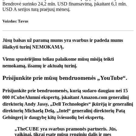
Bendrovė surinko 24,2 mln. USD finansavimą, įskaitant 6,1 mln.
USD A serijos turą praėjusį mėnesį.
Vaizdas: Tavus
Jūsų balsas už paramą mums yra svarbus ir padeda mums
išlaikyti turinį NEMOKAMĄ.
Vienu spustelėjimu toliau palaikome mūsų misiją teikti
nemokamą, išsamų ir aktualų turinį.
Prisijunkite prie mūsų bendruomenės „YouTube“.
Prisijunkite prie bendruomenės, kurią sudaro daugiau nei 15
000 #CubeAlumni ekspertų, įskaitant Amazon.com generalinį
direktorių Andy Jassy, ​​„Dell Technologies“ įkūrėją ir generalinį
direktorių Michaelą Delą, „Intel“ generalinį direktorių Patą
Gelsingerį ir daugybę kitų šviesuolių bei ekspertų.
„TheCUBE yra svarbus pramonės partneris. Jūs,
vaikinai, tikrai esate mūsų renginių dalis ir mes