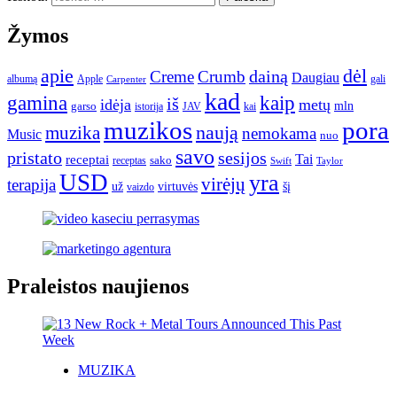
Žymos
apie
dėl
dainą
Creme
Crumb
Daugiau
albumą
gali
Apple
Carpenter
kad
gamina
kaip
iš
idėja
metų
garso
mln
JAV
kai
istorija
muzikos
pora
naują
muzika
nemokama
Music
nuo
savo
pristato
sesijos
Tai
receptai
sako
receptas
Swift
Taylor
USD
yra
virėjų
terapija
už
virtuvės
šį
vaizdo
Praleistos naujienos
MUZIKA