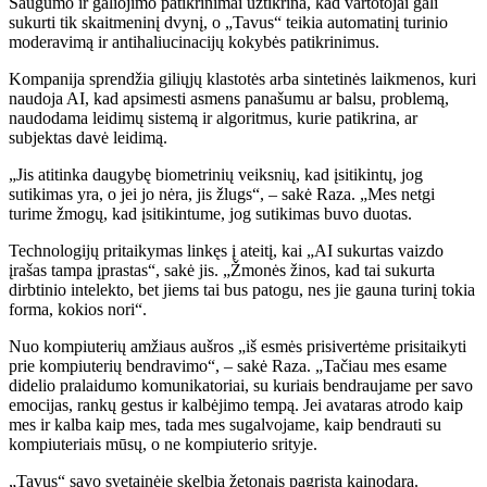
Saugumo ir galiojimo patikrinimai užtikrina, kad vartotojai gali
sukurti tik skaitmeninį dvynį, o „Tavus“ teikia automatinį turinio
moderavimą ir antihaliucinacijų kokybės patikrinimus.
Kompanija sprendžia giliųjų klastotės arba sintetinės laikmenos, kuri
naudoja AI, kad apsimesti asmens panašumu ar balsu, problemą,
naudodama leidimų sistemą ir algoritmus, kurie patikrina, ar
subjektas davė leidimą.
„Jis atitinka daugybę biometrinių veiksnių, kad įsitikintų, jog
sutikimas yra, o jei jo nėra, jis žlugs“, – sakė Raza. „Mes netgi
turime žmogų, kad įsitikintume, jog sutikimas buvo duotas.
Technologijų pritaikymas linkęs į ateitį, kai „AI sukurtas vaizdo
įrašas tampa įprastas“, sakė jis. „Žmonės žinos, kad tai sukurta
dirbtinio intelekto, bet jiems tai bus patogu, nes jie gauna turinį tokia
forma, kokios nori“.
Nuo kompiuterių amžiaus aušros „iš esmės prisivertėme prisitaikyti
prie kompiuterių bendravimo“, – sakė Raza. „Tačiau mes esame
didelio pralaidumo komunikatoriai, su kuriais bendraujame per savo
emocijas, rankų gestus ir kalbėjimo tempą. Jei avataras atrodo kaip
mes ir kalba kaip mes, tada mes sugalvojame, kaip bendrauti su
kompiuteriais mūsų, o ne kompiuterio srityje.
„Tavus“ savo svetainėje skelbia žetonais pagrįstą kainodarą.