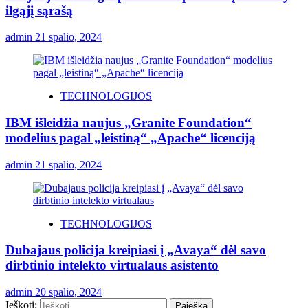
ilgąjį sąrašą
admin
21 spalio, 2024
TECHNOLOGIJOS
IBM išleidžia naujus „Granite Foundation“
modelius pagal „leistiną“ „Apache“ licenciją
admin
21 spalio, 2024
TECHNOLOGIJOS
Dubajaus policija kreipiasi į „Avaya“ dėl savo
dirbtinio intelekto virtualaus asistento
admin
20 spalio, 2024
Ieškoti: