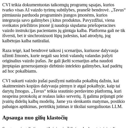
CVI teikia dokumentuotas taikomųjų programų sąsajas, kurios
tvarko visas AI vaizdo tyrimų subtilybes, pranešė bendrovė. „Tavus“
pirmiausia parduoda programinės įrangos įmonėms, kurios
integruoja savo galimybes į kitus produktus. Pavyzdžiui, viena
sveikatos priežiūros įmonė jį naudoja siųsdama priešoperacines
vaizdo instrukcijas pacientams jų gimtąja kalba. Platforma gali ne tik
išversti, bet ir sinchronizuoti lūpų judesius, kad atrodytų, jog
kalbėtojas kalba natūraliai.
Raza teigė, kad bendrovė taikosi į scenarijus, kuriuose dalyvauja
užimti žmonės, kurie negali sau leisti valandų valandas įrašyti
originalius vaizdo įrašus. Jie gali įkelti scenarijus arba naudoti
įterptąsias generuojamojo dirbtinio intelekto galimybes, kad padėtų
ad hoc pokalbiams.
CVI sukurti vaizdo įrašai pasižymi natūralia pokalbių dažniu, kai
skaitmeninės kopijos dalyvauja pirmyn ir atgal pokalbyje, kaip tai
darytų žmogus.
„Tavus“ teikia srautinio perdavimo platformą, kuri
neapeina protokolų ar realaus laiko serverių. Jį galima prijungti prie
įvairių didelių kalbų modelių. Jame yra slenkantis matymas, posūkio
pabaigos aptikimas, pertrūkių jutimas ir tiksliai sureguliuotas LLM.
Apsauga nuo gilių klastočių