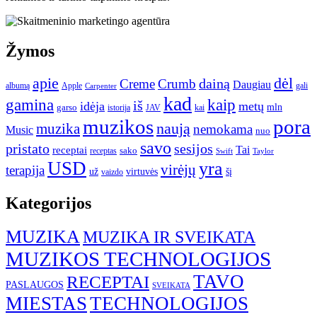
Žymos
apie
dėl
dainą
Creme
Crumb
Daugiau
albumą
gali
Apple
Carpenter
kad
gamina
kaip
iš
idėja
metų
garso
mln
JAV
kai
istorija
muzikos
pora
naują
muzika
nemokama
Music
nuo
savo
pristato
sesijos
Tai
receptai
sako
receptas
Swift
Taylor
USD
yra
virėjų
terapija
už
virtuvės
šį
vaizdo
Kategorijos
MUZIKA
MUZIKA IR SVEIKATA
MUZIKOS TECHNOLOGIJOS
TAVO
RECEPTAI
PASLAUGOS
SVEIKATA
MIESTAS
TECHNOLOGIJOS