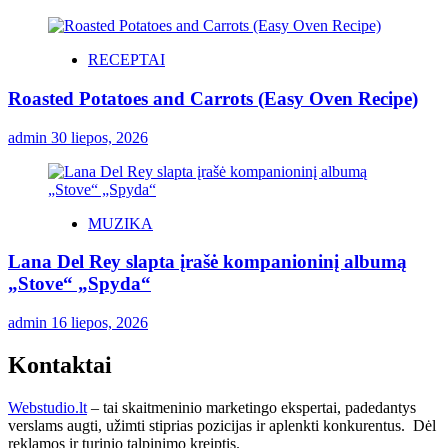
RECEPTAI
Roasted Potatoes and Carrots (Easy Oven Recipe)
admin
30 liepos, 2026
MUZIKA
Lana Del Rey slapta įrašė kompanioninį albumą
„Stove“ „Spyda“
admin
16 liepos, 2026
Kontaktai
Webstudio.lt
– tai skaitmeninio marketingo ekspertai, padedantys
verslams augti, užimti stiprias pozicijas ir aplenkti konkurentus. Dėl
reklamos ir turinio talpinimo kreiptis.