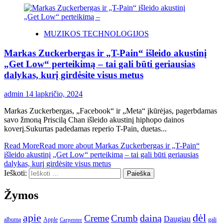
MUZIKOS TECHNOLOGIJOS
Markas Zuckerbergas ir „T-Pain“ išleido akustinį
„Get Low“ perteikimą – tai gali būti geriausias
dalykas, kurį girdėsite visus metus
admin
14 lapkričio, 2024
Markas Zuckerbergas, „Facebook“ ir „Meta“ įkūrėjas, pagerbdamas
savo žmoną Priscilą Chan išleido akustinį hiphopo dainos
koverį.Sukurtas padedamas reperio T-Pain, duetas...
Read More
Read more about Markas Zuckerbergas ir „T-Pain“
išleido akustinį „Get Low“ perteikimą – tai gali būti geriausias
dalykas, kurį girdėsite visus metus
Ieškoti:
Žymos
apie
dėl
dainą
Creme
Crumb
Daugiau
albumą
gali
Apple
Carpenter