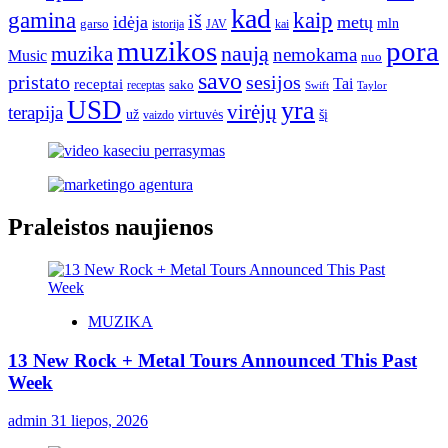
kad
gamina
kaip
iš
idėja
metų
garso
mln
JAV
kai
istorija
muzikos
pora
naują
muzika
nemokama
Music
nuo
savo
pristato
sesijos
Tai
receptai
sako
receptas
Swift
Taylor
USD
yra
virėjų
terapija
už
virtuvės
šį
vaizdo
Praleistos naujienos
MUZIKA
13 New Rock + Metal Tours Announced This Past
Week
admin
31 liepos, 2026