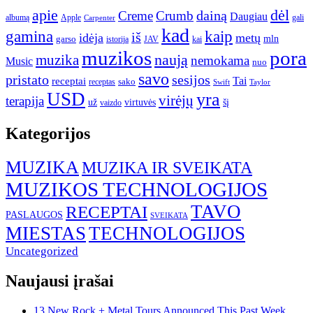
apie
dėl
dainą
Creme
Crumb
Daugiau
albumą
gali
Apple
Carpenter
kad
gamina
kaip
iš
idėja
metų
garso
mln
JAV
kai
istorija
muzikos
pora
naują
muzika
nemokama
Music
nuo
savo
pristato
sesijos
Tai
receptai
sako
receptas
Swift
Taylor
USD
yra
virėjų
terapija
už
virtuvės
šį
vaizdo
Kategorijos
MUZIKA
MUZIKA IR SVEIKATA
MUZIKOS TECHNOLOGIJOS
TAVO
RECEPTAI
PASLAUGOS
SVEIKATA
MIESTAS
TECHNOLOGIJOS
Uncategorized
Naujausi įrašai
13 New Rock + Metal Tours Announced This Past Week