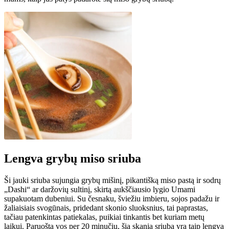
Lengva grybų miso sriuba
Ši jauki sriuba sujungia grybų mišinį, pikantišką miso pastą ir sodrų
„Dashi“ ar daržovių sultinį, skirtą aukščiausio lygio Umami
supakuotam dubeniui. Su česnaku, šviežiu imbieru, sojos padažu ir
žaliaisiais svogūnais, pridedant skonio sluoksnius, tai paprastas,
tačiau patenkintas patiekalas, puikiai tinkantis bet kuriam metų
laikui. Paruošta vos per 20 minučių, šią skanią sriubą yra taip lengva