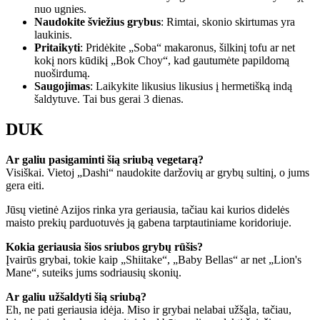
nuo ugnies.
Naudokite šviežius grybus
: Rimtai, skonio skirtumas yra
laukinis.
Pritaikyti
: Pridėkite „Soba“ makaronus, šilkinį tofu ar net
kokį nors kūdikį „Bok Choy“, kad gautumėte papildomą
nuoširdumą.
Saugojimas
: Laikykite likusius likusius į hermetišką indą
šaldytuve. Tai bus gerai 3 dienas.
DUK
Ar galiu pasigaminti šią sriubą vegetarą?
Visiškai. Vietoj „Dashi“ naudokite daržovių ar grybų sultinį, o jums
gera eiti.
Jūsų vietinė Azijos rinka yra geriausia, tačiau kai kurios didelės
maisto prekių parduotuvės ją gabena tarptautiniame koridoriuje.
Kokia geriausia šios sriubos grybų rūšis?
Įvairūs grybai, tokie kaip „Shiitake“, „Baby Bellas“ ar net „Lion's
Mane“, suteiks jums sodriausių skonių.
Ar galiu užšaldyti šią sriubą?
Eh, ne pati geriausia idėja. Miso ir grybai nelabai užšąla, tačiau,