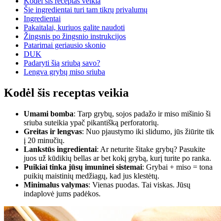
Kodėl šis receptas veikia
Šie ingredientai turi tam tikrų privalumų
Ingredientai
Pakaitalai, kuriuos galite naudoti
Žingsnis po žingsnio instrukcijos
Patarimai geriausio skonio
DUK
Padaryti šią sriubą savo?
Lengva grybų miso sriuba
Kodėl šis receptas veikia
Umami bomba
: Tarp grybų, sojos padažo ir miso mišinio ši
sriuba suteikia ypač pikantišką perforatorių.
Greitas ir lengvas
: Nuo pjaustymo iki slidumo, jūs žiūrite tik
į 20 minučių.
Lankstūs ingredientai
: Ar neturite šitake grybų? Pasukite
juos už kūdikių bellas ar bet kokį grybą, kurį turite po ranka.
Puikiai tinka jūsų imuninei sistemai
: Grybai + miso = tona
puikių maistinių medžiagų, kad jus klestėtų.
Minimalus valymas
: Vienas puodas. Tai viskas. Jūsų
indaplovė jums padėkos.