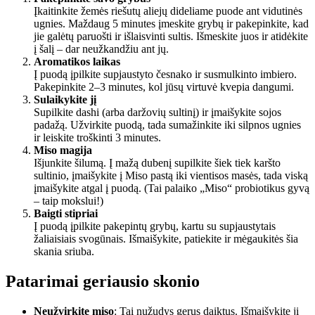
Įkaitinkite žemės riešutų aliejų dideliame puode ant vidutinės
ugnies. Maždaug 5 minutes įmeskite grybų ir pakepinkite, kad
jie galėtų paruošti ir išlaisvinti sultis. Išmeskite juos ir atidėkite
į šalį – dar neužkandžiu ant jų.
Aromatikos laikas
Į puodą įpilkite supjaustyto česnako ir susmulkinto imbiero.
Pakepinkite 2–3 minutes, kol jūsų virtuvė kvepia dangumi.
Sulaikykite jį
Supilkite dashi (arba daržovių sultinį) ir įmaišykite sojos
padažą. Užvirkite puodą, tada sumažinkite iki silpnos ugnies
ir leiskite troškinti 3 minutes.
Miso magija
Išjunkite šilumą. Į mažą dubenį supilkite šiek tiek karšto
sultinio, įmaišykite į Miso pastą iki vientisos masės, tada viską
įmaišykite atgal į puodą. (Tai palaiko „Miso“ probiotikus gyvą
– taip mokslui!)
Baigti stipriai
Į puodą įpilkite pakepintų grybų, kartu su supjaustytais
žaliaisiais svogūnais. Išmaišykite, patiekite ir mėgaukitės šia
skania sriuba.
Patarimai geriausio skonio
Neužvirkite miso
: Tai nužudys gerus daiktus. Išmaišykite jį