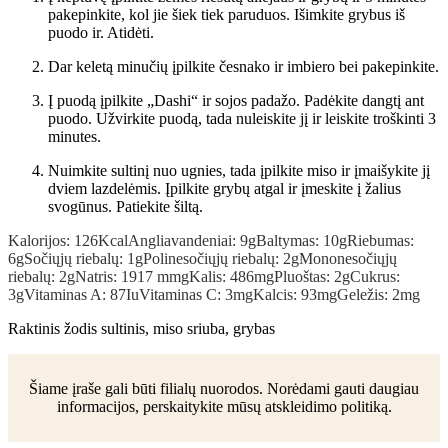
pakepinkite, kol jie šiek tiek paruduos. Išimkite grybus iš
puodo ir. Atidėti.
Dar keletą minučių įpilkite česnako ir imbiero bei pakepinkite.
Į puodą įpilkite „Dashi“ ir sojos padažo. Padėkite dangtį ant
puodo. Užvirkite puodą, tada nuleiskite jį ir leiskite troškinti 3
minutes.
Nuimkite sultinį nuo ugnies, tada įpilkite miso ir įmaišykite jį
dviem lazdelėmis. Įpilkite grybų atgal ir įmeskite į žalius
svogūnus. Patiekite šiltą.
Kalorijos:
126
Kcal
Angliavandeniai:
9
g
Baltymas:
10
g
Riebumas:
6
g
Sočiųjų riebalų:
1
g
Polinesočiųjų riebalų:
2
g
Mononesočiųjų
riebalų:
2
g
Natris:
1917 m
mg
Kalis:
486
mg
Pluoštas:
2
g
Cukrus:
3
g
Vitaminas A:
87
Iu
Vitaminas C:
3
mg
Kalcis:
93
mg
Geležis:
2
mg
Raktinis žodis
sultinis, miso sriuba, grybas
Šiame įraše gali būti filialų nuorodos. Norėdami gauti daugiau
informacijos, perskaitykite mūsų atskleidimo politiką.