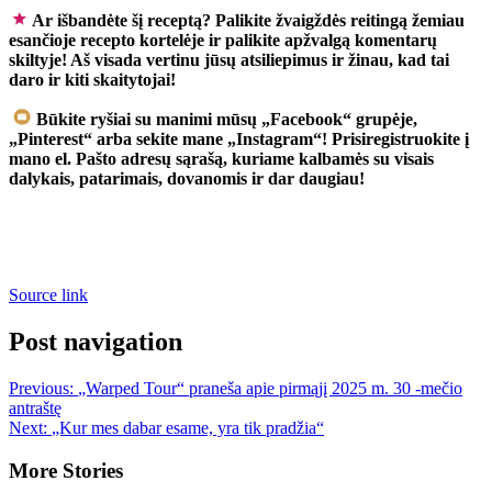
Ar išbandėte šį receptą? Palikite žvaigždės reitingą žemiau
esančioje recepto kortelėje ir palikite apžvalgą komentarų
skiltyje! Aš visada vertinu jūsų atsiliepimus ir žinau, kad tai
daro ir kiti skaitytojai!
Būkite ryšiai su manimi mūsų „Facebook“ grupėje,
„Pinterest“ arba sekite mane „Instagram“! Prisiregistruokite į
mano el. Pašto adresų sąrašą, kuriame kalbamės su visais
dalykais, patarimais, dovanomis ir dar daugiau!
Source link
Post navigation
Previous:
„Warped Tour“ praneša apie pirmąjį 2025 m. 30 -mečio
antraštę
Next:
„Kur mes dabar esame, yra tik pradžia“
More Stories