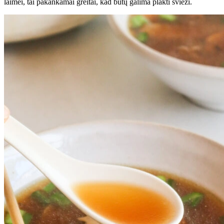
laimei, tai pakankamai greitai, kad būtų galima plakti švieži.