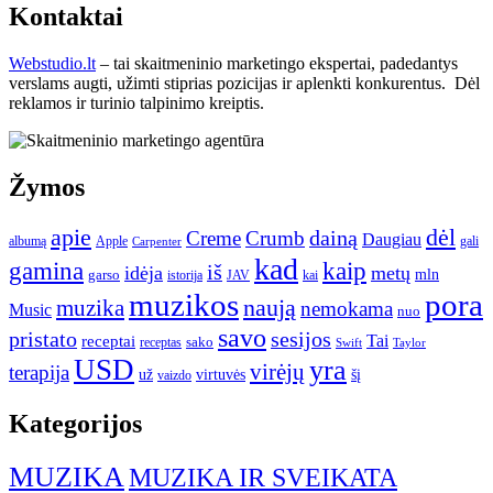
Kontaktai
Webstudio.lt
– tai skaitmeninio marketingo ekspertai, padedantys
verslams augti, užimti stiprias pozicijas ir aplenkti konkurentus. Dėl
reklamos ir turinio talpinimo kreiptis.
Žymos
apie
dėl
dainą
Creme
Crumb
Daugiau
albumą
gali
Apple
Carpenter
kad
gamina
kaip
iš
idėja
metų
garso
mln
JAV
kai
istorija
muzikos
pora
naują
muzika
nemokama
Music
nuo
savo
pristato
sesijos
Tai
receptai
sako
receptas
Swift
Taylor
USD
yra
virėjų
terapija
už
virtuvės
šį
vaizdo
Kategorijos
MUZIKA
MUZIKA IR SVEIKATA