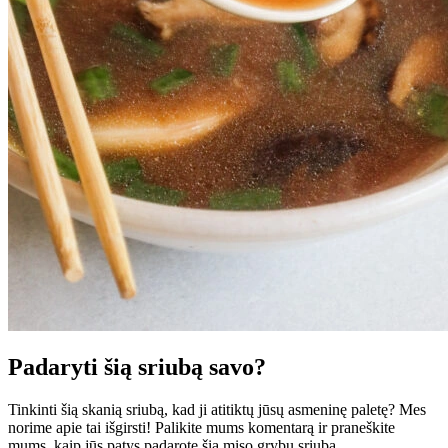
Padaryti šią sriubą savo?
Tinkinti šią skanią sriubą, kad ji atitiktų jūsų asmeninę paletę? Mes
norime apie tai išgirsti! Palikite mums komentarą ir praneškite
mums, kaip jūs patys padarote šią miso grybų sriubą.