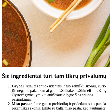
Šie ingredientai turi tam tikrų privalumų
Grybai
: Įkrautas antioksidantais ir tuo žemišku skoniu, kurio
jūs negalite pakankamai gauti. „Shiitake“, „Shimeji“ ir „King
Oyster“ grybai yra kiti aukščiausio lygio šios sriubos
pasirinkimai.
Miso pastas
: Jame gausu probiotikų ir pridedamas tas parašas
pikantiškas skonis. Eikite su balta miso pasta, kad gautumėte