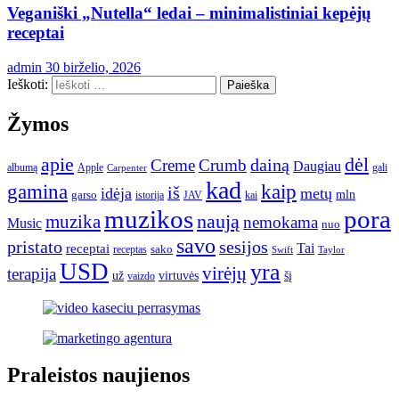
Veganiški „Nutella“ ledai – minimalistiniai kepėjų
receptai
admin
30 birželio, 2026
Ieškoti:
Žymos
apie
dėl
dainą
Creme
Crumb
Daugiau
albumą
gali
Apple
Carpenter
kad
gamina
kaip
iš
idėja
metų
garso
mln
JAV
kai
istorija
muzikos
pora
naują
muzika
nemokama
Music
nuo
savo
pristato
sesijos
Tai
receptai
sako
receptas
Swift
Taylor
USD
yra
virėjų
terapija
už
virtuvės
šį
vaizdo
Praleistos naujienos