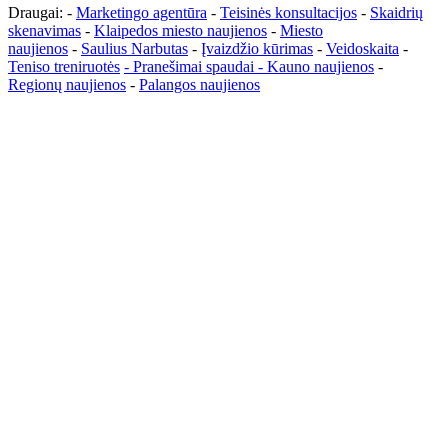
Draugai: -
Marketingo agentūra
-
Teisinės konsultacijos
-
Skaidrių
skenavimas
-
Klaipedos miesto naujienos
-
Miesto
naujienos
-
Saulius Narbutas
-
Įvaizdžio kūrimas
-
Veidoskaita
-
Teniso treniruotės
- Pranešimai spaudai -
Kauno naujienos
-
Regionų naujienos
-
Palangos naujienos