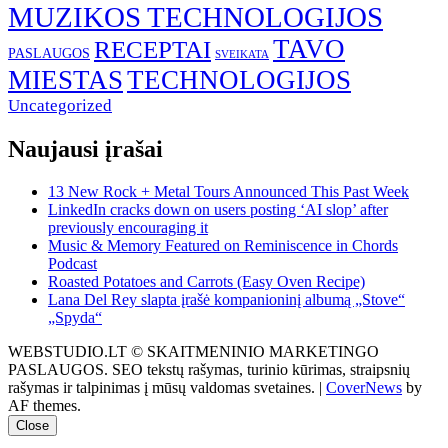
MUZIKOS TECHNOLOGIJOS
TAVO
RECEPTAI
PASLAUGOS
SVEIKATA
MIESTAS
TECHNOLOGIJOS
Uncategorized
Naujausi įrašai
13 New Rock + Metal Tours Announced This Past Week
LinkedIn cracks down on users posting ‘AI slop’ after
previously encouraging it
Music & Memory Featured on Reminiscence in Chords
Podcast
Roasted Potatoes and Carrots (Easy Oven Recipe)
Lana Del Rey slapta įrašė kompanioninį albumą „Stove“
„Spyda“
WEBSTUDIO.LT © SKAITMENINIO MARKETINGO
PASLAUGOS. SEO tekstų rašymas, turinio kūrimas, straipsnių
rašymas ir talpinimas į mūsų valdomas svetaines.
|
CoverNews
by
AF themes.
Close