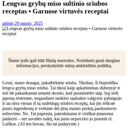
Lengvas grybų miso sultinio sriubos
receptas • Garuose virtuvės receptai
admin
29 sausio, 2025
Šiame įraše gali būti filialų nuorodos. Norėdami gauti daugiau
informacijos, perskaitykite mūsų atskleidimo politiką.
Gerai, mano draugai, pakalbėkime sriuba. Tiksliau, ši beprotiška
lengva grybų miso sriuba. Tai tikrai kaip apkabinimas dubenyje ir
turi tik pakankamai umami skonio, kad jaustumėtės taip, lyg sėdi
japonų restorane, negaudami sunkios sąskaitos valgymo pabaigoje.
Ir tai nėra vienas iš tų sudėtingų sriubos receptų, kai jūs ieškote
pusės ingredientų ir verkiate dėl jūsų maisto prekių parduotuvės
nebuvimo. Ne. Tai paprasta, patenkinama ir visiškai įmanoma
padaryti – net savaitės naktį, kai jums nepavyko jo prarasti el.
Laiškas. (Aš ten buvau. Jūs tai padarysite.)