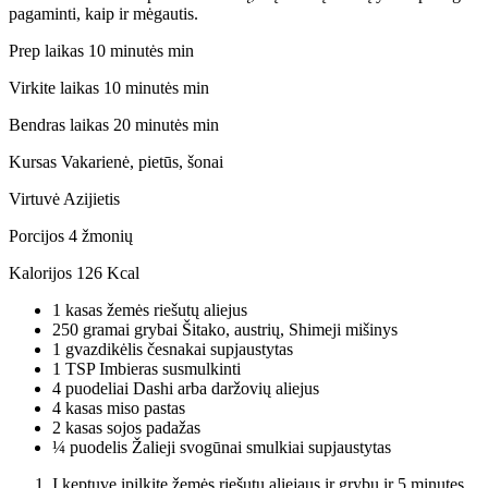
pagaminti, kaip ir mėgautis.
Prep laikas
10
minutės
min
Virkite laikas
10
minutės
min
Bendras laikas
20
minutės
min
Kursas
Vakarienė, pietūs, šonai
Virtuvė
Azijietis
Porcijos
4
žmonių
Kalorijos
126
Kcal
1
kasas
žemės riešutų aliejus
250
gramai
grybai
Šitako, austrių, Shimeji mišinys
1
gvazdikėlis
česnakai
supjaustytas
1
TSP
Imbieras
susmulkinti
4
puodeliai
Dashi
arba daržovių aliejus
4
kasas
miso pastas
2
kasas
sojos padažas
¼
puodelis
Žalieji svogūnai
smulkiai supjaustytas
Į keptuvę įpilkite žemės riešutų aliejaus ir grybų ir 5 minutes