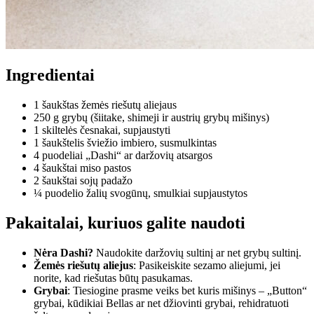
Ingredientai
1 šaukštas žemės riešutų aliejaus
250 g grybų (šiitake, shimeji ir austrių grybų mišinys)
1 skiltelės česnakai, supjaustyti
1 šaukštelis šviežio imbiero, susmulkintas
4 puodeliai „Dashi“ ar daržovių atsargos
4 šaukštai miso pastos
2 šaukštai sojų padažo
¼ puodelio žalių svogūnų, smulkiai supjaustytos
Pakaitalai, kuriuos galite naudoti
Nėra Dashi?
Naudokite daržovių sultinį ar net grybų sultinį.
Žemės riešutų aliejus
: Pasikeiskite sezamo aliejumi, jei
norite, kad riešutas būtų pasukamas.
Grybai
: Tiesiogine prasme veiks bet kuris mišinys – „Button“
grybai, kūdikiai Bellas ar net džiovinti grybai, rehidratuoti