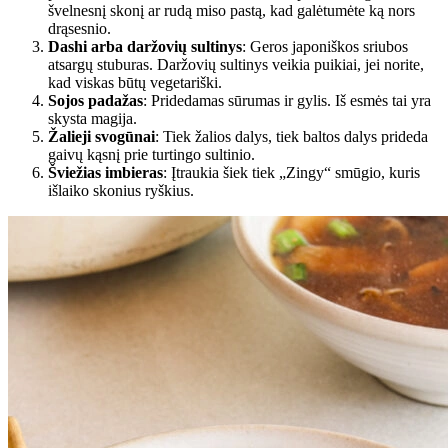
švelnesnį skonį ar rudą miso pastą, kad galėtumėte ką nors
drąsesnio.
Dashi arba daržovių sultinys
: Geros japoniškos sriubos
atsargų stuburas. Daržovių sultinys veikia puikiai, jei norite,
kad viskas būtų vegetariški.
Sojos padažas
: Pridedamas sūrumas ir gylis. Iš esmės tai yra
skysta magija.
Žalieji svogūnai
: Tiek žalios dalys, tiek baltos dalys prideda
gaivų kąsnį prie turtingo sultinio.
Šviežias imbieras
: Įtraukia šiek tiek „Zingy“ smūgio, kuris
išlaiko skonius ryškius.