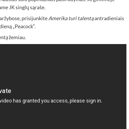
ame JK singlų sąraše.
ržybose, prisijunkite
Amerika turi talentą
antradieniais
 dieną „Peacock“.
entą
žemiau.