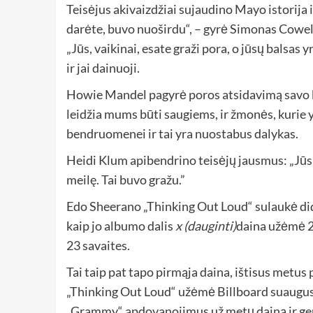
Teisėjus akivaizdžiai sujaudino Mayo istorija ir
darėte, buvo nuoširdu“, – gyrė Simonas Cowel
„Jūs, vaikinai, esate graži pora, o jūsų balsas 
ir jai dainuoji.
Howie Mandel pagyrė poros atsidavimą savo 
leidžia mums būti saugiems, ir žmonės, kurie
bendruomenei ir tai yra nuostabus dalykas.
Heidi Klum apibendrino teisėjų jausmus: „Jūs
meilę. Tai buvo gražu.”
Edo Sheerano „Thinking Out Loud“ sulaukė did
kaip jo albumo dalis
x (dauginti)
daina užėmė 2
23 savaites.
Tai taip pat tapo pirmąja daina, ištisus metus 
„Thinking Out Loud“ užėmė Billboard suaugusi
„Grammy“ apdovanojimus už metų dainą ir ger