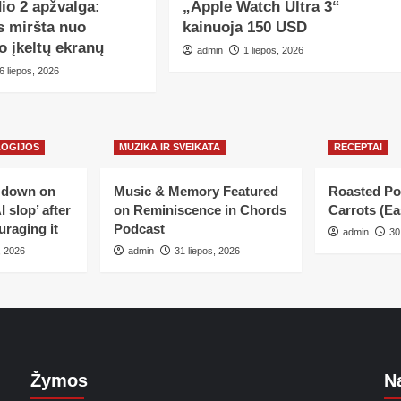
io 2 apžvalga:
„Apple Watch Ultra 3“
s miršta nuo
kainuoja 150 USD
o įkeltų ekranų
admin
1 liepos, 2026
6 liepos, 2026
LOGIJOS
MUZIKA IR SVEIKATA
RECEPTAI
s down on
Music & Memory Featured
Roasted Po
 slop’ after
on Reminiscence in Chords
Carrots (E
uraging it
Podcast
admin
30
, 2026
admin
31 liepos, 2026
Žymos
Na