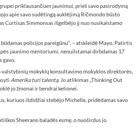
grupei priklausančiam jaunimui, prieš savo pasirodymą
sakojo apie savo sudėtingą auklėjimą Ričmondo būsto
ūnas Curtisas Simmonsas išgelbėjo jį nuo nusikalstamo
būdamas policijos pareigūnu“, – atskleidė Mayo. Patirtis
s grupės jaunimo mentoriumi, nenuilstamai dirbdamas 17
s gavo.
 valstybinių mokyklų konsultavimo mokyklos direktorės,
usyti
Amerika turi talentą
. Jo atlikimas „Thinking Out
oklė jo žmonai ir bendrai kelionei.
s, kuriuos išdidžiai stebėjo Michelle, pridėdamas savo
ntiškos Sheerano baladės esmę, o nuoširdus jo