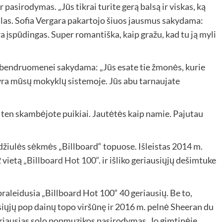
 pasirodymas. „Jūs tikrai turite gerą balsą ir viskas, ką
las. Sofia Vergara pakartojo šiuos jausmus sakydama:
yra įspūdingas. Super romantiška, kaip gražu, kad tu ją myli
bendruomenei sakydama: „Jūs esate tie žmonės, kurie
 yra mūsų mokyklų sistemoje. Jūs abu tarnaujate
 ten skambėjote puikiai. Jautėtės kaip namie. Pajutau
žiulės sėkmės „Billboard“ topuose. Išleistas 2014 m.
 vietą
„Billboard Hot 100“.
ir išliko geriausiųjų dešimtuke
praleidusia „Billboard Hot 100“ 40 geriausių. Be to,
ųjų pop dainų topo viršūnę ir 2016 m. pelnė Sheeran du
iausias solo popmuzikos pasirodymas. Jo gimtinėje