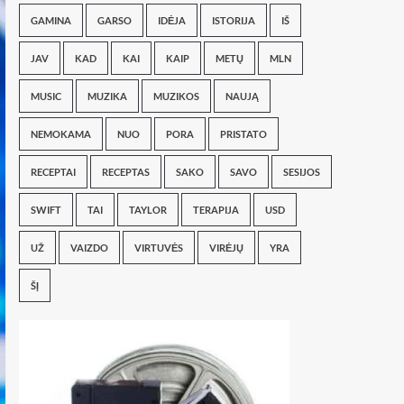
GAMINA
GARSO
IDĖJA
ISTORIJA
IŠ
JAV
KAD
KAI
KAIP
METŲ
MLN
MUSIC
MUZIKA
MUZIKOS
NAUJĄ
NEMOKAMA
NUO
PORA
PRISTATO
RECEPTAI
RECEPTAS
SAKO
SAVO
SESIJOS
SWIFT
TAI
TAYLOR
TERAPIJA
USD
UŽ
VAIZDO
VIRTUVĖS
VIRĖJŲ
YRA
ŠĮ