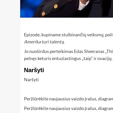
Epizode, kupiname stulbinančių veiksmų, pol
Amerika turi talentą.
Jo nuoširdus perteikimas
Edas Sheeranas
„Thi
pelnęs keturis entuziastingus „taip“ ir ovacijų.
Naršyti
Naršyti
Peržiūrėkite naujausius vaizdo įrašus, diagram
Peržiūrėkite naujausius vaizdo įrašus, diagram