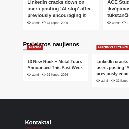
LinkedIn cracks down on
ACE Stud
users posting ‘AI slop’ after
įkvėpima
previously encouraging it
tūkstanči
admin
31 liepos, 2026
admin
1
Praleistos naujienos
MUZIKA
MUZIKOS TECHNO
13 New Rock + Metal Tours
LinkedIn crack
Announced This Past Week
users posting ‘AI
previously enco
admin
31 liepos, 2026
admin
31 liepos
Kontaktai