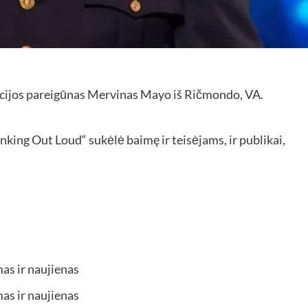
icijos pareigūnas Mervinas Mayo iš Ričmondo, VA.
nking Out Loud“ sukėlė baimę ir teisėjams, ir publikai,
as ir naujienas
as ir naujienas