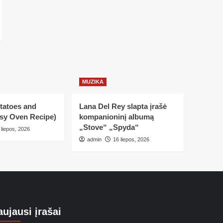
MUZIKA
tatoes and
Lana Del Rey slapta įrašė
asy Oven Recipe)
kompanioninį albumą
„Stove“ „Spyda“
 liepos, 2026
admin
16 liepos, 2026
ujausi įrašai