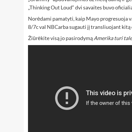
„Thinking Out Loud“ dvi savaites buvo oficiali
Norėdami pamatyti, kaip Mayo progresuoja va
8/7c val
NBC
arba sugauti jį transliuojant kitą
Žiūrėkite visą jo pasirodymą
Amerika turi tal