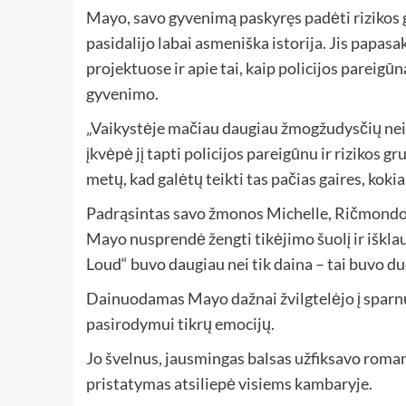
Mayo, savo gyvenimą paskyręs padėti rizikos 
pasidalijo labai asmeniška istorija. Jis papa
projektuose ir apie tai, kaip policijos pareig
gyvenimo.
„Vaikystėje mačiau daugiau žmogžudysčių nei 
įkvėpė jį tapti policijos pareigūnu ir riziko
metų, kad galėtų teikti tas pačias gaires, kokia
Padrąsintas savo žmonos Michelle, Ričmondo
Mayo nusprendė žengti tikėjimo šuolį ir iškla
Loud“ buvo daugiau nei tik daina – tai buvo du
Dainuodamas Mayo dažnai žvilgtelėjo į sparnu
pasirodymui tikrų emocijų.
Jo švelnus, jausmingas balsas užfiksavo roma
pristatymas atsiliepė visiems kambaryje.