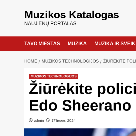
Muzikos Katalogas
NAUJIENŲ PORTALAS
TAVO MIESTAS
MUZIKA
MUZIKA IR SVEI
HOME
MUZIKOS TECHNOLOGIJOS
ŽIŪRĖKITE POL
MUZIKOS TECHNOLOGIJOS
Žiūrėkite poli
Edo Sheerano v
admin
17 liepos, 2024