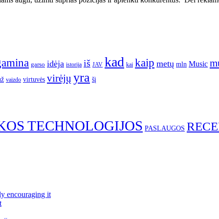
kad
gamina
kaip
m
iš
idėja
metų
Music
garso
mln
JAV
kai
istorija
yra
virėjų
už
virtuvės
šį
vaizdo
KOS TECHNOLOGIJOS
RECE
PASLAUGOS
ly encouraging it
t