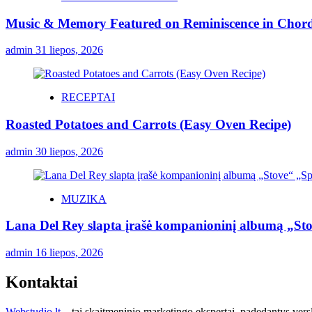
Music & Memory Featured on Reminiscence in Chord
admin
31 liepos, 2026
RECEPTAI
Roasted Potatoes and Carrots (Easy Oven Recipe)
admin
30 liepos, 2026
MUZIKA
Lana Del Rey slapta įrašė kompanioninį albumą „St
admin
16 liepos, 2026
Kontaktai
Webstudio.lt
– tai skaitmeninio marketingo ekspertai, padedantys versla