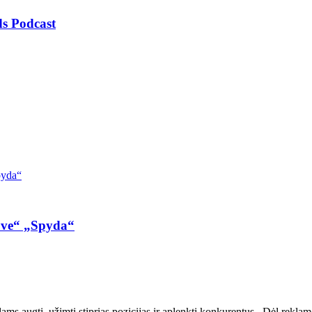
s Podcast
ove“ „Spyda“
ms augti, užimti stiprias pozicijas ir aplenkti konkurentus. Dėl reklamos