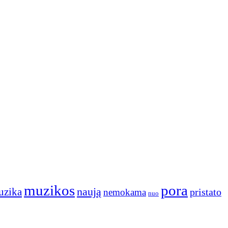
muzikos
pora
naują
uzika
pristato
nemokama
nuo