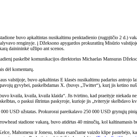
ione buvo apkaltintas nusikaltimu penktadienio (rugpjūčio 2 d.) vakarą
dalyvavo renginyje. į Džeksono apygardos prokuratūrą Misūrio valstijoj
arą dainininkė užlipo ant scenos.
eštadienį paskelbė komunikacijos direktorius Michaelas Mansuras Džeks
is dėl komentarų.
us valstijoje, buvo apkaltintas E klasės nusikaltimu padarius antrojo 
i pavojų gyvybei, paskelbdamas X. (buvęs „Twitter“), kurį jis ketino nuša
 kvaila, kvaila, kvaila klaida“. Jis tvirtino, kad praeityje niekada negr
elbtas, o paskui ištrintas paskyroje, kurioje jis „tviteryje skelbdavo kv
5 000 USD užstatas. Prokurorai pareikalavo 250 000 USD grynųjų pinigų
owhead stadione vakarą, buvo atidėtas 40 minučių, kol kaltinamasis buv
' Kelce, Mahomesu ir Jonesu, toliau esančiame vaizdo klipe pastebėjo, k