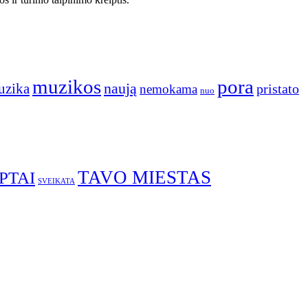
muzikos
pora
naują
uzika
pristato
nemokama
nuo
TAVO MIESTAS
PTAI
SVEIKATA