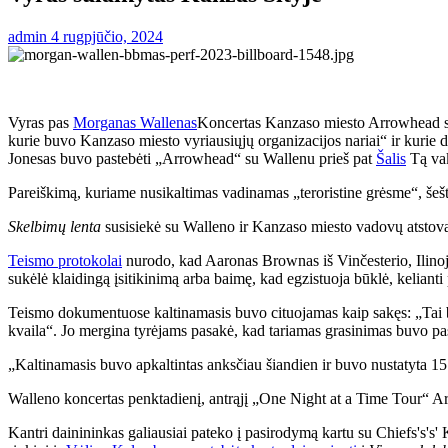
admin
4 rugpjūčio, 2024
Vyras pas
Morganas Wallenas
Koncertas Kanzaso miesto Arrowhead stad
kurie buvo Kanzaso miesto vyriausiųjų organizacijos nariai“ ir kurie 
Jonesas buvo pastebėti „Arrowhead“ su Wallenu prieš pat
Šalis
Tą vak
Pareiškimą, kuriame nusikaltimas vadinamas „teroristine grėsme“, š
Skelbimų lenta
susisiekė su Walleno ir Kanzaso miesto vadovų atstova
Teismo protokolai
nurodo, kad Aaronas Brownas iš Vinčesterio, Ilinoja
sukėlė klaidingą įsitikinimą arba baimę, kad egzistuoja būklė, keliant
Teismo dokumentuose kaltinamasis buvo cituojamas kaip sakęs: „Tai buvo
kvaila“. Jo mergina tyrėjams pasakė, kad tariamas grasinimas buvo pask
„Kaltinamasis buvo apkaltintas anksčiau šiandien ir buvo nustatyta 1
Walleno koncertas penktadienį, antrąjį „One Night at a Time Tour“ Arr
Kantri dainininkas galiausiai pateko į pasirodymą kartu su Chiefs's's