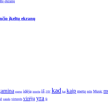
nčio įkeltų ekranų
kad
gamina
kaip
m
iš
idėja
metų
Music
garso
mln
JAV
kai
istorija
yra
virėjų
už
virtuvės
šį
vaizdo