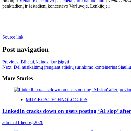
rinkinį ir
Vėliau Kelce buvo pastebėta kartu dainuojanti
į
Vienas daly
penktadienį ir šeštadienį koncertavo Varšuvoje, Lenkijoje.)
Source link
Post navigation
Previous:
Bilietai, kainos, kur įsigyti
Next:
Dėl nusikaltimų įrengiant atliekų surinkimo konteinerius Šiauliu
More Stories
MUZIKOS TECHNOLOGIJOS
LinkedIn cracks down on users posting ‘AI slop’ after
admin
31 liepos, 2026