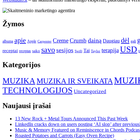
Žymos
apie
dėl
dainą
Creme
Crumb
Daugiau
albumą
gali
Apple
Carpenter
USD
savo
sesijos
terapija
Tai
receptai
sako
receptas
Swift
Taylor
Kategorijos
MUZI
MUZIKA
MUZIKA IR SVEIKATA
TECHNOLOGIJOS
Uncategorized
Naujausi įrašai
13 New Rock + Metal Tours Announced This Past Week
LinkedIn cracks down on users posting ‘AI slop’ after previous
Music & Memory Featured on Reminiscence in Chords Podcas
Roasted Potatoes and Carrots (Easy Oven Recipe)