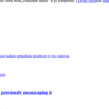
kas vienu metu
„Paskutinė naktis“ iš jo komplekto. (
Taylor Swift
kas
susi
ose kaltais pripažinta bendrovė ir jos vadovas
 previously encouraging it