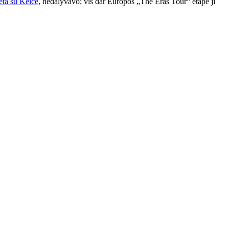
eta su Kelce
, nedalyvavo; vis dar Europos „The Eras Tour“ etape ji