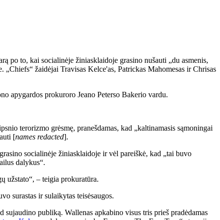
 po to, kai socialinėje žiniasklaidoje grasino nušauti „du asmenis,
e. „Chiefs“ žaidėjai Travisas Kelce'as, Patrickas Mahomesas ir Chrisas
ono apygardos prokuroro Jeano Peterso Bakerio vardu.
laipsnio terorizmo grėsmę, pranešdamas, kad „kaltinamasis sąmoningai
uti [
names redacted
].
asino socialinėje žiniasklaidoje ir vėl pareiškė, kad „tai buvo
ailus dalykus“.
 užstato“, – teigia prokuratūra.
o surastas ir sulaikytas teisėsaugos.
ad sujaudino publiką. Wallenas apkabino visus tris prieš pradėdamas