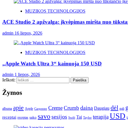
MUZIKOS TECHNOLOGIJOS
ACE Studio 2 apžvalga: įkvėpimas miršta nuo tūksta
admin
16 liepos, 2026
MUZIKOS TECHNOLOGIJOS
„Apple Watch Ultra 3“ kainuoja 150 USD
admin
1 liepos, 2026
Ieškoti:
Žymos
apie
dėl
dainą
Creme
Crumb
Daugiau
albumą
gali
Apple
Carpenter
USD
savo
sesijos
terapija
Tai
receptai
sako
receptas
Swift
Taylor