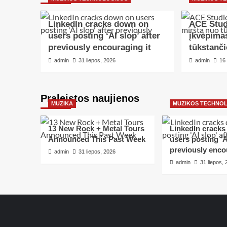
LinkedIn cracks down on
ACE Stud
users posting ‘AI slop’ after
įkvėpima
previously encouraging it
tūkstanči
admin
31 liepos, 2026
admin
16
Praleistos naujienos
MUZIKA
MUZIKOS TECHNO
13 New Rock + Metal Tours
LinkedIn crack
Announced This Past Week
users posting ‘AI
previously enco
admin
31 liepos, 2026
admin
31 liepos,