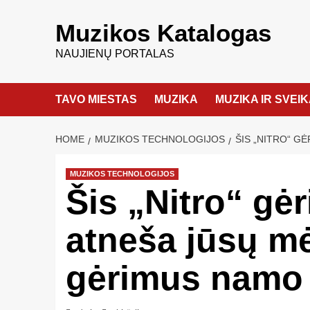
Muzikos Katalogas
NAUJIENŲ PORTALAS
TAVO MIESTAS
MUZIKA
MUZIKA IR SVEI
HOME
MUZIKOS TECHNOLOGIJOS
ŠIS „NITRO“ G
MUZIKOS TECHNOLOGIJOS
Šis „Nitro“ gė
atneša jūsų m
gėrimus namo