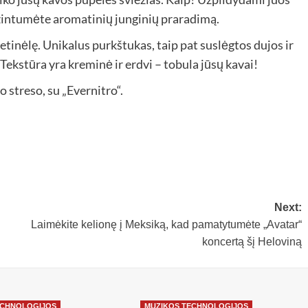
žintumėte aromatinių junginių praradimą.
rietinėlę. Unikalus purkštukas, taip pat suslėgtos dujos ir
ekstūra yra kreminė ir erdvi – tobula jūsų kavai!
 streso, su „Evernitro“.
Next:
Laimėkite kelionę į Meksiką, kad pamatytumėte „Avatar“
koncertą šį Heloviną
ECHNOLOGIJOS
MUZIKOS TECHNOLOGIJOS