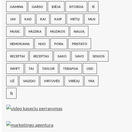
GAMINA
GARSO
IDĖJA
ISTORIJA
IŠ
JAV
KAD
KAI
KAIP
METŲ
MLN
MUSIC
MUZIKA
MUZIKOS
NAUJĄ
NEMOKAMA
NUO
PORA
PRISTATO
RECEPTAI
RECEPTAS
SAKO
SAVO
SESIJOS
SWIFT
TAI
TAYLOR
TERAPIJA
USD
UŽ
VAIZDO
VIRTUVĖS
VIRĖJŲ
YRA
ŠĮ