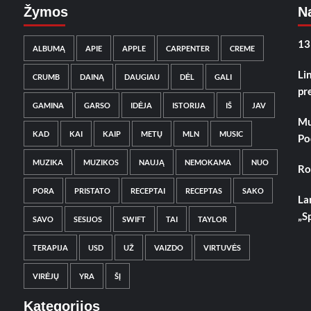
Žymos
Na
13
ALBUMĄ
APIE
APPLE
CARPENTER
CREME
Li
CRUMB
DAINĄ
DAUGIAU
DĖL
GALI
pr
GAMINA
GARSO
IDĖJA
ISTORIJA
IŠ
JAV
Mu
KAD
KAI
KAIP
METŲ
MLN
MUSIC
Po
MUZIKA
MUZIKOS
NAUJĄ
NEMOKAMA
NUO
Ro
PORA
PRISTATO
RECEPTAI
RECEPTAS
SAKO
La
„S
SAVO
SESIJOS
SWIFT
TAI
TAYLOR
TERAPIJA
USD
UŽ
VAIZDO
VIRTUVĖS
VIRĖJŲ
YRA
ŠĮ
Kategorijos