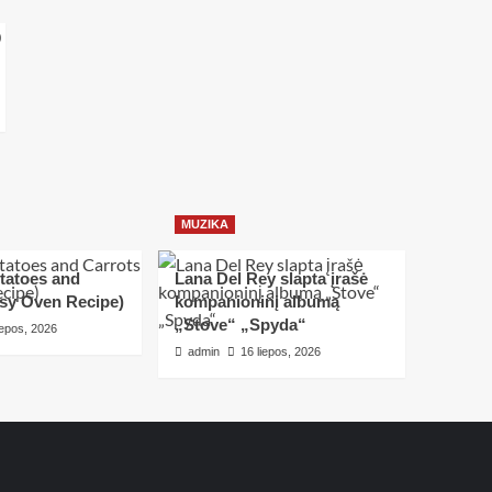
MUZIKA
tatoes and
Lana Del Rey slapta įrašė
asy Oven Recipe)
kompanioninį albumą
„Stove“ „Spyda“
iepos, 2026
admin
16 liepos, 2026