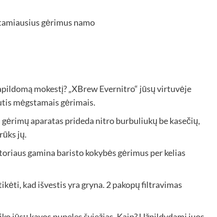
papildomą mokestį? „XBrew Evernitro“ jūsų virtuvėje
autis mėgstamais gėrimais.
o“ gėrimų aparatas prideda nitro burbuliukų be kasečių,
rūks jų.
toriaus gamina baristo kokybės gėrimus per kelias
itikėti, kad išvestis yra gryna. 2 pakopų filtravimas
aiko jūsų kavos pupeles šviežias. Kaip? Užpildydami juos