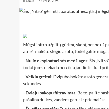
admin
6 birželio, 2025
Mėgsti nitro užpiltų gėrimų skonį, bet ne už 
atneša aukšto slėgio azoto, todėl galite mėg
–
Nulio eksploatacinės medžiagos
: Šis „Nitr
todėl jums niekada nereikia jaudintis, kad prit
–
Veikia greitai
: Dvigubo bokšto azoto genera
sekundes.
–
Dviejų pakopų filtravimas
: Be to, galite pas
pašalina dulkes, vandens garus ir priemaišas.
–
Šviežios pupelės
: Tuo tarpu šis rinkinys pal