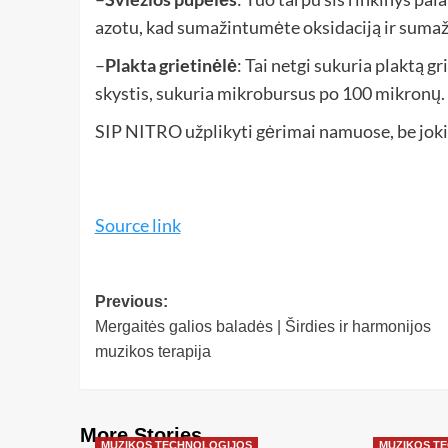
azotu, kad sumažintumėte oksidaciją ir suma
–
Plakta grietinėlė
: Tai netgi sukuria plaktą g
skystis, sukuria mikrobursus po 100 mikronų. T
SIP NITRO užplikyti gėrimai namuose, be jokio
Source link
Previous:
Mergaitės galios baladės | Širdies ir harmonijos
muzikos terapija
More Stories
MUZIKOS TECHNOLOGIJOS
MUZIKOS T