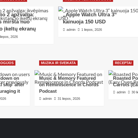
io 2 apžvalga:
„Apple Watch Ultra 3“
s miršta nuo
kainuoja 150 USD
o įkeltų ekranų
admin
1 liepos, 2026
 liepos, 2026
LOGIJOS
MUZIKA IR SVEIKATA
RECEPTAI
s down on
Music & Memory Featured
Roasted Po
 slop’ after
on Reminiscence in Chords
Carrots (E
uraging it
Podcast
admin
30 l
 2026
admin
31 liepos, 2026