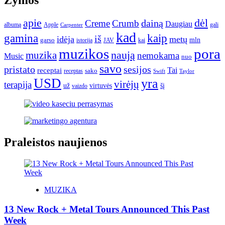
Žymos
apie
dėl
dainą
Creme
Crumb
Daugiau
albumą
gali
Apple
Carpenter
kad
gamina
kaip
iš
idėja
metų
garso
mln
JAV
kai
istorija
muzikos
pora
naują
muzika
nemokama
Music
nuo
savo
pristato
sesijos
Tai
receptai
sako
receptas
Swift
Taylor
USD
yra
virėjų
terapija
už
virtuvės
šį
vaizdo
Praleistos naujienos
MUZIKA
13 New Rock + Metal Tours Announced This Past
Week