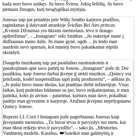
kada nors buvo sutikęs. Jis buvo Šviesa. Jokių šešėlių. Jis buvo
pirmasis žmogus, kurį besąlygiškai mylėjau.
Jonesas taip pat prisidėjo prie Willo Smitho karjeros pradžios,
ragindamas jį dalyvauti atrankoje
Šviežias Bel Airo princas
.
„Kvinsis Džounsas yra tikrasis mentoriaus, tėvo ir draugo
apibrėžimas“, – „Instagram“ rašo Smithas. „Jis nukreipė mane į
didžiausias mano dalis. Jis mane gynė, ugdė… jis leido man
naudotis savo sparnais, kol manieji buvo pakankamai stiprūs
skraidyti.
Daugelis muzikantų taip pat pasidalino nuotraukomis ir
pasakojimais apie savo patirtį su Jonesu. „Instagram“ įraše dr. Dre
paaiškina, kaip Joneso darbai įkvėpė jį siekti muzikos. „Quincy yra
priežastis, kodėl nusprendžiau tapti įrašų prodiuseriu“, – aiškina jis.
„Jo įrašai buvo mano tikslas, kai pradėjau dirbti inžinerijoje. Visas
laikas, kurį praleidau būdamas su juo, buvo neįkainojamas, ir man
patinka, koks jis atviras – patarimai, kuriuos man davė, pokalbiai
padėjo man gyvenime ir karjeroje. Amžinai įkvėptas neprilygstamo
Quincy Joneso.
Reperio LL Cool J Instagram įraše pagerbiamas Jonesas kaip
įkvepiantis mentorius. „Tu buvai tėvas ir pavyzdys tuo metu, kai
man tikrai reikėjo tėvo ir pavyzdžio“, – sako jis. „Mentorius.
Vaidmenų modelis. Karalius. 👑Suteikei man galimybių ir