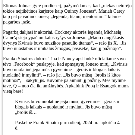
Eltonas Johnas gyrė prodiuserį, pažymėdamas, kad „niekas neturėjo
tokios neįtikėtinos karjeros kaip Quincy Jonesas“. Mariah Carey
taip pat pavadino Jonesą „legenda, titanu, mentoriumi“ kitame
pagarbos įraše.
Pagarbą dalijasi ir aktoriai. Cockney aktorės legendą Michaelą
Caine'ą siejo ypač unikalus ryšys su Jonesu. „Mano dangiškasis
dvynys Kvinsis buvo muzikos pasaulio titanas“, – rašo jis X. „Jis
buvo nuostabus ir unikalus žmogus, pasisekė, kad jį pažinojo“.
Franko Sinatros dukros Tina ir Nancy apsilankė oficialiame savo
tėvo „Facebook“ puslapyje, kad apmąstytų Joneso mirtį. „Kvinsis
buvo nuolatinė jėga mūsų gyvenime – gerais ir blogais laikais –
nuolatinė ir mylinti“, – rašo jie. „Jis buvo mūsų „brolis iš kitos
motinos“, – sakytų jis. Buvome palaiminti jį pažinę. Mes mylime
tave, Q – nuo ​​čia iki amžinybės. Apkabink Popą ir išsaugok mums
vietą bare!
Kvinsis buvo nuolatinė jėga mūsų gyvenime – gerais ir
blogais laikais – nuolatinė ir mylinti. Jis buvo mūsų
„brolis iš…
Paskelbė Frank Sinatra pirmadienį, 2024 m. lapkričio 4
d