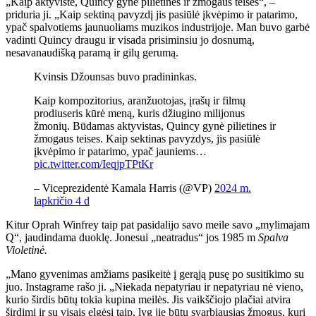
„Kaip aktyvistė, Quincy gynė pilietines ir žmogaus teises“, –
priduria ji. „Kaip sektiną pavyzdį jis pasiūlė įkvėpimo ir patarimo,
ypač spalvotiems jaunuoliams muzikos industrijoje. Man buvo garbė
vadinti Quincy draugu ir visada prisiminsiu jo dosnumą,
nesavanaudišką paramą ir gilų gerumą.
Kvinsis Džounsas buvo pradininkas.
Kaip kompozitorius, aranžuotojas, įrašų ir filmų
prodiuseris kūrė meną, kuris džiugino milijonus
žmonių. Būdamas aktyvistas, Quincy gynė pilietines ir
žmogaus teises. Kaip sektinas pavyzdys, jis pasiūlė
įkvėpimo ir patarimo, ypač jauniems…
pic.twitter.com/IeqjpTPtKr
– Viceprezidentė Kamala Harris (@VP)
2024 m.
lapkričio 4 d
Kitur Oprah Winfrey taip pat pasidalijo savo meile savo „mylimajam
Q“, jaudindama duoklę. Jonesui „neatradus“ jos 1985 m
Spalva
Violetinė.
„Mano gyvenimas amžiams pasikeitė į gerąją pusę po susitikimo su
juo. Instagrame rašo ji. „Niekada nepatyriau ir nepatyriau nė vieno,
kurio širdis būtų tokia kupina meilės. Jis vaikščiojo plačiai atvira
širdimi ir su visais elgėsi taip, lyg jie būtų svarbiausias žmogus, kurį