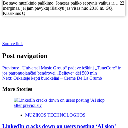
Be savo muzikinio palikimo, Jonesas paliko septynis vaikus ir… 22
merginas, jei jam pavyktų išlaikyti jas visas nuo 2018 m.
GQ
.
Klasikinis Q.
Source link
Post navigation
Previous:
„Universal Music Group“ padavė ieškinį „TuneCore“ ir
jos patronuojančiai bendrovei „Believe“ dėl 500 mln
Next:
Orkaitėje kepti burokėliai – Creme De La Crumb
More Stories
MUZIKOS TECHNOLOGIJOS
LinkedIn cracks down on users posting ‘AI slop’