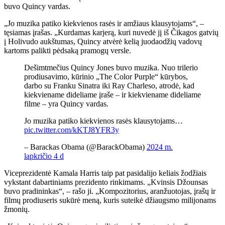
buvo Quincy vardas.
„Jo muzika patiko kiekvienos rasės ir amžiaus klausytojams“, –
tęsiamas įrašas. „Kurdamas karjerą, kuri nuvedė jį iš Čikagos gatvių
į Holivudo aukštumas, Quincy atvėrė kelią juodaodžių vadovų
kartoms palikti pėdsaką pramogų versle.
Dešimtmečius Quincy Jones buvo muzika. Nuo trilerio
prodiusavimo, kūrinio „The Color Purple“ kūrybos,
darbo su Franku Sinatra iki Ray Charleso, atrodė, kad
kiekviename dideliame įraše – ir kiekviename dideliame
filme – yra Quincy vardas.
Jo muzika patiko kiekvienos rasės klausytojams…
pic.twitter.com/kKTJ8YFR3y
– Barackas Obama (@BarackObama)
2024 m.
lapkričio 4 d
Viceprezidentė Kamala Harris taip pat pasidalijo keliais žodžiais
vykstant dabartiniams prezidento rinkimams. „Kvinsis Džounsas
buvo pradininkas“, – rašo ji. „Kompozitorius, aranžuotojas, įrašų ir
filmų prodiuseris sukūrė meną, kuris suteikė džiaugsmo milijonams
žmonių.