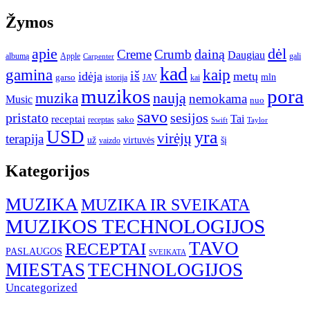
Žymos
apie
dėl
dainą
Creme
Crumb
Daugiau
albumą
gali
Apple
Carpenter
kad
gamina
kaip
iš
idėja
metų
garso
mln
JAV
kai
istorija
muzikos
pora
naują
muzika
nemokama
Music
nuo
savo
pristato
sesijos
Tai
receptai
sako
receptas
Swift
Taylor
USD
yra
virėjų
terapija
už
virtuvės
šį
vaizdo
Kategorijos
MUZIKA
MUZIKA IR SVEIKATA
MUZIKOS TECHNOLOGIJOS
TAVO
RECEPTAI
PASLAUGOS
SVEIKATA
MIESTAS
TECHNOLOGIJOS
Uncategorized