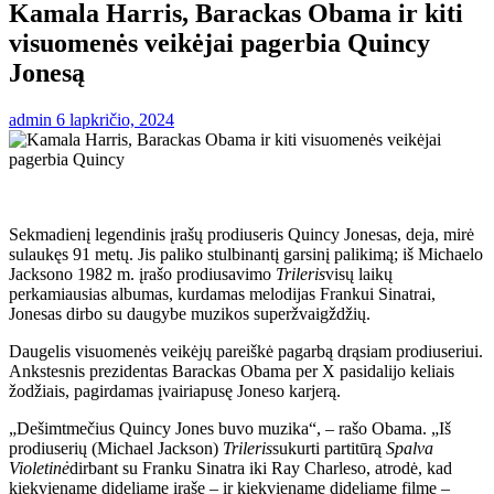
Kamala Harris, Barackas Obama ir kiti
visuomenės veikėjai pagerbia Quincy
Jonesą
admin
6 lapkričio, 2024
Sekmadienį legendinis įrašų prodiuseris Quincy Jonesas, deja, mirė
sulaukęs 91 metų. Jis paliko stulbinantį garsinį palikimą; iš Michaelo
Jacksono 1982 m. įrašo prodiusavimo
Trileris
visų laikų
perkamiausias albumas, kurdamas melodijas Frankui Sinatrai,
Jonesas dirbo su daugybe muzikos superžvaigždžių.
Daugelis visuomenės veikėjų pareiškė pagarbą drąsiam prodiuseriui.
Ankstesnis prezidentas Barackas Obama per X pasidalijo keliais
žodžiais, pagirdamas įvairiapusę Joneso karjerą.
„Dešimtmečius Quincy Jones buvo muzika“, – rašo Obama. „Iš
prodiuserių (Michael Jackson)
Trileris
sukurti partitūrą
Spalva
Violetinė
dirbant su Franku Sinatra iki Ray Charleso, atrodė, kad
kiekviename dideliame įraše – ir kiekviename dideliame filme –