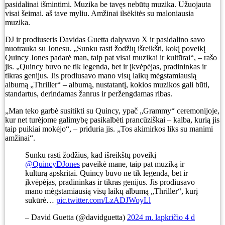
pasidalinai išmintimi. Muzika be tavęs nebūtų muzika. Užuojauta
visai šeimai. aš tave myliu. Amžinai ilsėkitės su maloniausia
muzika.
DJ ir prodiuseris Davidas Guetta dalyvavo X ir pasidalino savo
nuotrauka su Jonesu. „Sunku rasti žodžių išreikšti, kokį poveikį
Quincy Jones padarė man, taip pat visai muzikai ir kultūrai“, – rašo
jis. „Quincy buvo ne tik legenda, bet ir įkvėpėjas, pradininkas ir
tikras genijus. Jis prodiusavo mano visų laikų mėgstamiausią
albumą „Thriller“ – albumą, nustatantį, kokios muzikos gali būti,
standartus, derindamas žanrus ir peržengdamas ribas.
„Man teko garbė susitikti su Quincy, ypač „Grammy“ ceremonijoje,
kur net turėjome galimybę pasikalbėti prancūziškai – kalba, kurią jis
taip puikiai mokėjo“, – priduria jis. „Tos akimirkos liks su manimi
amžinai“.
Sunku rasti žodžius, kad išreikštų poveikį
@QuincyDJones
paveikė mane, taip pat muziką ir
kultūrą apskritai. Quincy buvo ne tik legenda, bet ir
įkvėpėjas, pradininkas ir tikras genijus. Jis prodiusavo
mano mėgstamiausią visų laikų albumą „Thriller“, kurį
sukūrė…
pic.twitter.com/LzADJWoyLl
– David Guetta (@davidguetta)
2024 m. lapkričio 4 d