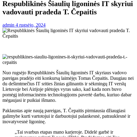
Respublikinės Šiaulių ligoninės IT skyriui
vadovauti pradeda T. Čepaitis
admin
4 rugsėjo, 2024
Nuo rugsėjo Respublikinės Šiaulių ligoninės IT skyriaus vadovo
pareigas pradėjo eiti konkursą laimėjęs Tomas Čepaitis. Daugiau nei
du dešimtmečius IT srities žinias gilinantis ir sėkmingų IT verslų
Lietuvoje bei Airijoje plėtojęs vyras sako, kad kada nors buvo
pomėgį informacinėms technologijoms pavertė darbu, kuriuo dabar
mėgaujasi ir puikiai išmano.
Paklaustas apie naują pareigas, T. Čepaitis pirmiausia džiaugiasi
galimybe kurti vartotojui ir darbuotojui palankesnė, patrauklesnė ir
inovatyvesnė ligoninę.
„Tai svarbus etapas mano karjeroje. Didelė garbė ir