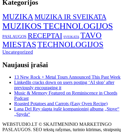
Kategorijos
MUZIKA
MUZIKA IR SVEIKATA
MUZIKOS TECHNOLOGIJOS
TAVO
RECEPTAI
PASLAUGOS
SVEIKATA
MIESTAS
TECHNOLOGIJOS
Uncategorized
Naujausi įrašai
13 New Rock + Metal Tours Announced This Past Week
LinkedIn cracks down on users posting ‘AI slop’ after
previously encouraging it
Music & Memory Featured on Reminiscence in Chords
Podcast
Roasted Potatoes and Carrots (Easy Oven Recipe)
Lana Del Rey slapta įrašė kompanioninį albumą „Stove“
„Spyda“
WEBSTUDIO.LT © SKAITMENINIO MARKETINGO
PASLAUGOS. SEO tekstų rašymas, turinio kūrimas, straipsnių