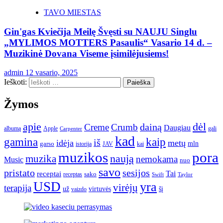
TAVO MIESTAS
Gin'gas Kviečija Meilę Švęsti su NAUJU Singlu
„MYLIMOS MOTTERS Pasaulis“ Vasario 14 d. –
Muzikinė Dovana Viseme įsimilėjusiems!
admin
12 vasario, 2025
Ieškoti:
Žymos
apie
dėl
dainą
Creme
Crumb
Daugiau
albumą
gali
Apple
Carpenter
kad
gamina
kaip
iš
idėja
metų
garso
mln
JAV
kai
istorija
muzikos
pora
naują
muzika
nemokama
Music
nuo
savo
pristato
sesijos
Tai
receptai
sako
receptas
Swift
Taylor
USD
yra
virėjų
terapija
už
virtuvės
šį
vaizdo