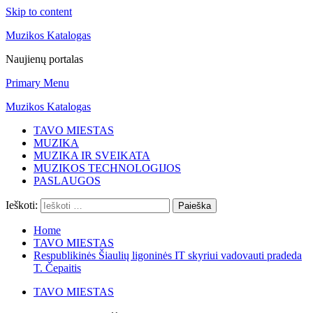
Skip to content
Muzikos Katalogas
Naujienų portalas
Primary Menu
Muzikos Katalogas
TAVO MIESTAS
MUZIKA
MUZIKA IR SVEIKATA
MUZIKOS TECHNOLOGIJOS
PASLAUGOS
Ieškoti:
Home
TAVO MIESTAS
Respublikinės Šiaulių ligoninės IT skyriui vadovauti pradeda
T. Čepaitis
TAVO MIESTAS