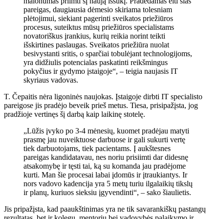
malonumas priimti šį naują iššūkį. Pradėdamas eiti šias
pareigas, daugiausia dėmesio skiriama tolesniam
plėtojimui, siekiant pagerinti sveikatos priežiūros
procesus, suteiktus mūsų priežiūros specialistams
novatoriškus įrankius, kurių reikia norint teikti
išskirtines paslaugas. Sveikatos priežiūra nuolat
besivystanti sritis, o sparčiai tobulėjant technologijoms,
yra didžiulis potencialas paskatinti reikšmingus
pokyčius ir gydymo įstaigoje“, – teigia naujasis IT
skyriaus vadovas.
T. Čepaitis nėra ligoninės naujokas. Įstaigoje dirbti IT specialisto
pareigose jis pradėjo beveik prieš metus. Tiesa, prisipažįsta, jog
pradžioje vertinęs šį darbą kaip laikinę stotelę.
„Lūžis įvyko po 3-4 mėnesių, kuomet pradėjau matyti
prasmę jau nuveiktuose darbuose ir gali sukurti vertę
tiek darbuotojams, tiek pacientams. Į aukštesnes
pareigas kandidatavau, nes noriu prisiimti dar didesnę
atsakomybę ir tęsti tai, ką su komanda jau pradėjome
kurti. Man šie procesai labai įdomūs ir įtraukiantys. Ir
nors vadovo kadencija yra 5 metų turiu ilgalaikių tikslų
ir planų, kuriuos sieksiu įgyvendinti“, – sako šiaulietis.
Jis pripažįsta, kad paaukštinimas yra ne tik savarankiškų pastangų
rezultatas, bet ir kolegų, mentorių bei vadovybės palaikymo ir