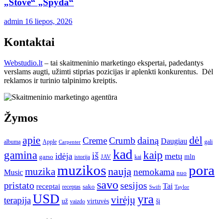
„Stove“ „Spyda“
admin
16 liepos, 2026
Kontaktai
Webstudio.lt
– tai skaitmeninio marketingo ekspertai, padedantys
verslams augti, užimti stiprias pozicijas ir aplenkti konkurentus. Dėl
reklamos ir turinio talpinimo kreiptis.
Žymos
apie
dėl
dainą
Creme
Crumb
Daugiau
albumą
gali
Apple
Carpenter
kad
gamina
kaip
iš
idėja
metų
garso
mln
JAV
kai
istorija
muzikos
pora
naują
muzika
nemokama
Music
nuo
savo
pristato
sesijos
Tai
receptai
sako
receptas
Swift
Taylor
USD
yra
virėjų
terapija
už
virtuvės
šį
vaizdo