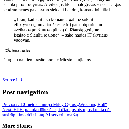
pasitikėjimo įrodymas. Ateityje jis tikisi analogiškos visos įstaigos
bendruomenės palaikymo siekiant bendrų, komandinių tikslų.
„Tikiu, kad kartu su komanda galime sukurti
efektyvesnę, novatoriškesnę ir į pacientų orientuotą
sveikatos priežiūros aplinką didžiausią gydymo
įstaigoje Šiaulių regione“, – sako naujas IT skyriaus
vadovas.
• RŠL informacija
Daugiau naujienų rasite portale Miesto naujienos.
Source link
Post navigation
Previous:
10-metė dainuoja Miley Cyrus „Wrecking Ball“
Next:
HPE pranoko lūkesčius, tačiau jos atsargos krenta dėl
susirūpinimo dėl silpnų AI serverių maržų
More Stories