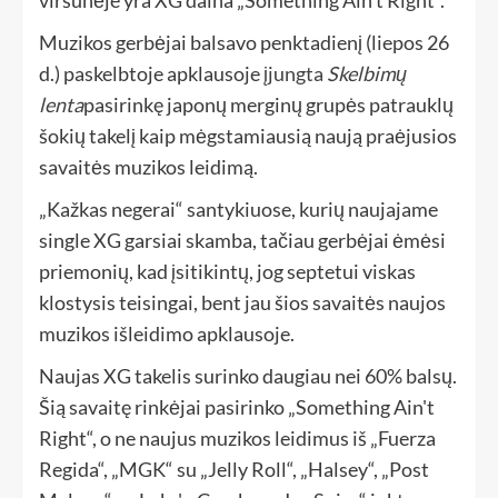
Muzikos gerbėjai balsavo penktadienį (liepos 26
d.) paskelbtoje apklausoje
įjungta
Skelbimų
lenta
pasirinkę japonų merginų grupės patrauklų
šokių takelį kaip mėgstamiausią naują praėjusios
savaitės muzikos leidimą.
„Kažkas negerai“ santykiuose, kurių naujajame
single XG garsiai skamba, tačiau gerbėjai ėmėsi
priemonių, kad įsitikintų, jog septetui viskas
klostysis teisingai, bent jau šios savaitės naujos
muzikos išleidimo apklausoje.
Naujas XG takelis surinko daugiau nei 60% balsų.
Šią savaitę rinkėjai pasirinko „Something Ain't
Right“, o ne naujus muzikos leidimus iš „Fuerza
Regida“, „MGK“ su „Jelly Roll“, „Halsey“, „Post