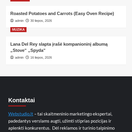
Roasted Potatoes and Carrots (Easy Oven Recipe)
admin
30 liepos, 2026
MUZIKA
Lana Del Rey slapta įrašė kompanioninį albumą
„Stove“ „Spyda“
admin
16 liepos, 2026
Kontaktai
Webstudio.lt
– tai skaitmeninio marketingo ekspertai,
padedantys verslams augti, užimti stiprias pozicijas ir
aplenkti konkurentus. Dėl reklamos ir turinio talpinimo