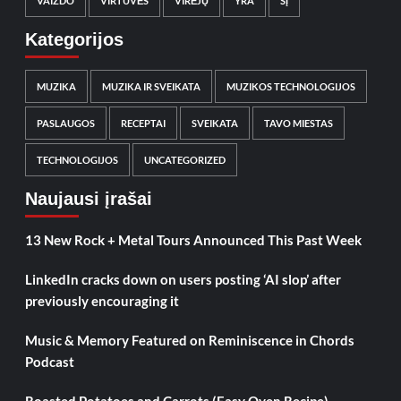
VAIZDO
VIRTUVĖS
VIRĖJŲ
YRA
ŠĮ
Kategorijos
MUZIKA
MUZIKA IR SVEIKATA
MUZIKOS TECHNOLOGIJOS
PASLAUGOS
RECEPTAI
SVEIKATA
TAVO MIESTAS
TECHNOLOGIJOS
UNCATEGORIZED
Naujausi įrašai
13 New Rock + Metal Tours Announced This Past Week
LinkedIn cracks down on users posting ‘AI slop’ after
previously encouraging it
Music & Memory Featured on Reminiscence in Chords
Podcast