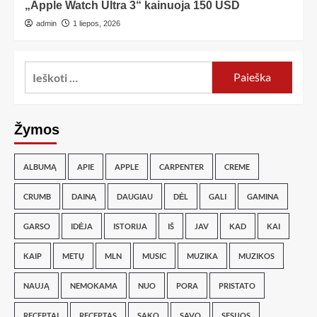
„Apple Watch Ultra 3“ kainuoja 150 USD
admin
1 liepos, 2026
Žymos
ALBUMĄ
APIE
APPLE
CARPENTER
CREME
CRUMB
DAINĄ
DAUGIAU
DĖL
GALI
GAMINA
GARSO
IDĖJA
ISTORIJA
IŠ
JAV
KAD
KAI
KAIP
METŲ
MLN
MUSIC
MUZIKA
MUZIKOS
NAUJĄ
NEMOKAMA
NUO
PORA
PRISTATO
RECEPTAI
RECEPTAS
SAKO
SAVO
SESIJOS