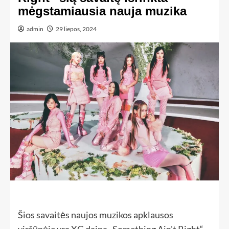
mėgstamiausia nauja muzika
admin
29 liepos, 2024
Šios savaitės naujos muzikos apklausos
viršūnėje yra XG daina „Something Ain't Right“.