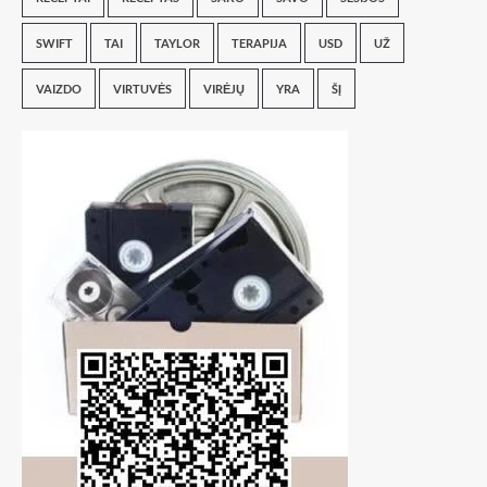
SWIFT
TAI
TAYLOR
TERAPIJA
USD
UŽ
VAIZDO
VIRTUVĖS
VIRĖJŲ
YRA
ŠĮ