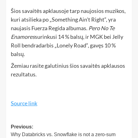
Šios savaitės apklausoje tarp naujosios muzikos,
kuri atsilieka po „Something Ain't Right“, yra
naujasis Fuerza Regida albumas.
Pero No Te
Enamores
surinkusi 14 % balsų, ir MGK bei Jelly
Roll bendradarbis „Lonely Road“, gavęs 10 %
balsų.
Žemiau rasite galutinius šios savaitės apklausos
rezultatus.
Source link
Previous:
Why Databricks vs. Snowflake is not a zero-sum