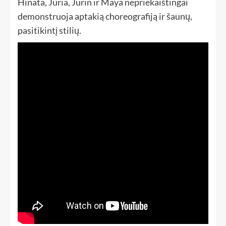
Hinata, Juria, Jurin ir Maya nepriekaištingai
demonstruoja aptakią choreografiją ir šaunų,
pasitikintį stilių.