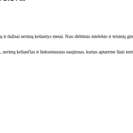
 ir dažnai nerimą keliantys metai. Nuo dirbtinio intelekto ir teisinių gin
s, nerimą keliančias ir linksmiausias naujienas, kurias aptarėme šiais met