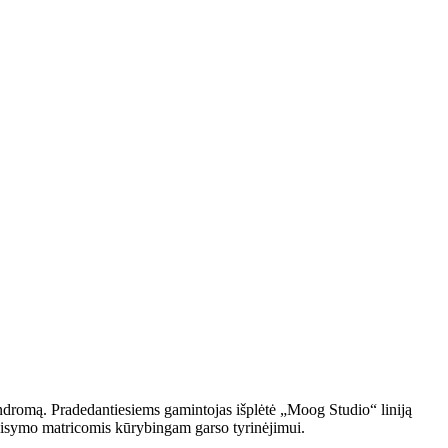
indromą. Pradedantiesiems gamintojas išplėtė „Moog Studio“ liniją
taisymo matricomis kūrybingam garso tyrinėjimui.