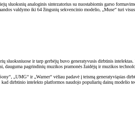
jų sluoksnių analoginis sintezatorius su nuostabiomis garso formavimo g
s valdymo iki 64 žingsnių sekvencinio modelio, „Muse“ turi visus bruo
erių sluoksniuose ir tarp gerbėjų buvo generatyvusis dirbtinis intelekta
ai, dauguma pagrindinių muzikos pramonės žaidėjų ir muzikos technolo
Sony“, „UMG“ ir „Warner“ vėliau padavė į teismą generatyviąsias dirbti
 kad dirbtinio intelekto platformos naudojo populiarių dainų modelio t