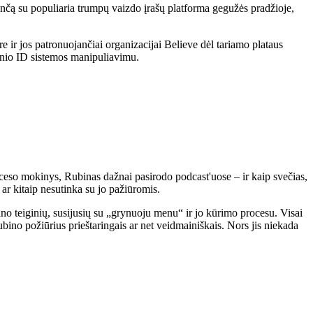
ginčą su populiaria trumpų vaizdo įrašų platforma gegužės pradžioje,
r jos patronuojančiai organizacijai Believe dėl tariamo plataus
inio ID sistemos manipuliavimu.
eso mokinys, Rubinas dažnai pasirodo podcast'uose – ir kaip svečias,
ar kitaip nesutinka su jo pažiūromis.
no teiginių, susijusių su „grynuoju menu“ ir jo kūrimo procesu. Visai
no požiūrius prieštaringais ar net veidmainiškais. Nors jis niekada