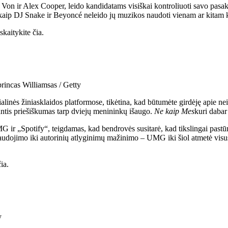
 Von ir Alex Cooper, leido kandidatams visiškai kontroliuoti savo pasak
jai kaip DJ Snake ir Beyoncé neleido jų muzikos naudoti vienam ar kitam 
kaitykite čia.
rincas Williamsas / Getty
ialinės žiniasklaidos platformose, tikėtina, kad būtumėte girdėję apie
rantis priešiškumas tarp dviejų menininkų išaugo.
Ne kaip Mes
kuri dabar
MG ir „Spotify“, teigdamas, kad bendrovės susitarė, kad tikslingai past
dojimo iki autorinių atlyginimų mažinimo – UMG iki šiol atmetė visus a
ia.
y