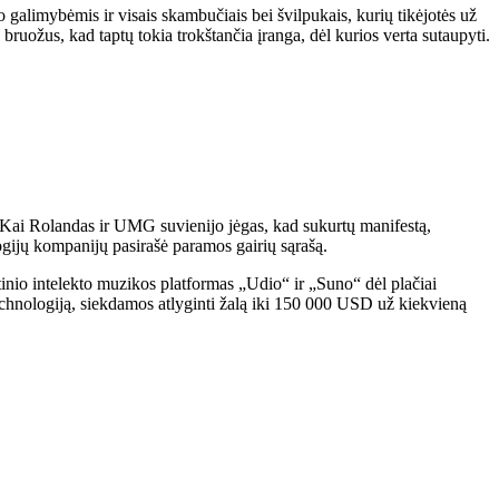
alimybėmis ir visais skambučiais bei švilpukais, kurių tikėjotės už
žus, kad taptų tokia trokštančia įranga, dėl kurios verta sutaupyti.
s. Kai Rolandas ir UMG suvienijo jėgas, kad sukurtų manifestą,
gijų kompanijų pasirašė paramos gairių sąrašą.
nio intelekto muzikos platformas „Udio“ ir „Suno“ dėl plačiai
echnologiją, siekdamos atlyginti žalą iki 150 000 USD už kiekvieną