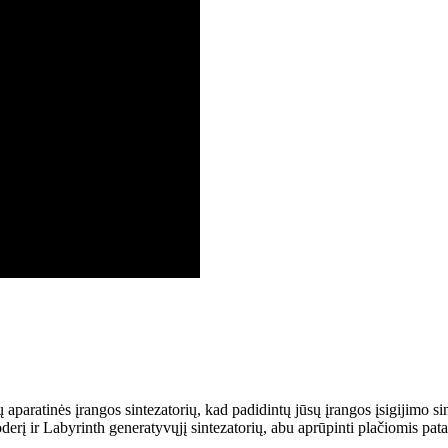
paratinės įrangos sintezatorių, kad padidintų jūsų įrangos įsigijimo s
rį ir Labyrinth generatyvųjį sintezatorių, abu aprūpinti plačiomis pa