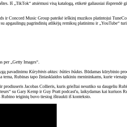
tes. Iš „TikTok“ atsiėmusi visą katalogą, etiketė galiausiai išsprendė 
r Concord Music Group pateikė ieškinį muzikos platintojui TuneCore i
 su apgaulingų pagrindinių atlikėjų remiksų platinimu ir „YouTube“ tur
as per „Getty Images“.
knygą pavadinimu
Kūrybinis aktas: būties būdas
. Būdamas kūrybinio proc
šia tema, Rubinas tapo žiniasklaidos taikiniu menininkams, kurie vienaip 
prodiuseris Jacobas Collieris, kuris griežtai nesutiko su daugeliu Rubi
urs“ su Gary Kemp ir Guy Pratt podcast'u, laikydamas kai kuriuos Rubi
Rubino teiginių buvo tiesiog ištraukti iš konteksto.