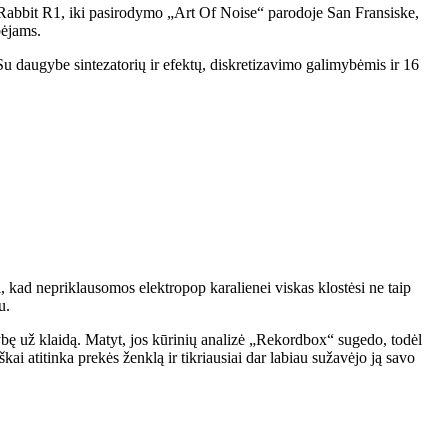
 Rabbit R1, iki pasirodymo „Art Of Noise“ parodoje San Fransiske,
bėjams.
 daugybe sintezatorių ir efektų, diskretizavimo galimybėmis ir 16
, kad nepriklausomos elektropop karalienei viskas klostėsi ne taip
u.
ybę už klaidą. Matyt, jos kūrinių analizė „Rekordbox“ sugedo, todėl
i atitinka prekės ženklą ir tikriausiai dar labiau sužavėjo ją savo