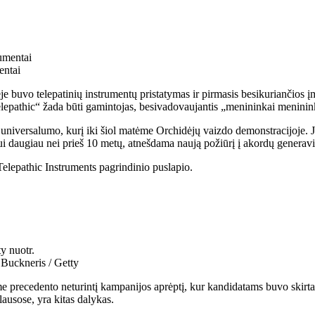
entai
 buvo telepatinių instrumentų pristatymas ir pirmasis besikuriančios įm
lepathic“ žada būti gamintojas, besivadovaujantis „menininkai meninink
io universalumo, kurį iki šiol matėme Orchidėjų vaizdo demonstracijoje
nui daugiau nei prieš 10 metų, atnešdama naują požiūrį į akordų generav
Telepathic Instruments pagrindinio puslapio.
 Buckneris / Getty
precedento neturintį kampanijos aprėptį, kur kandidatams buvo skirta k
klausose, yra kitas dalykas.