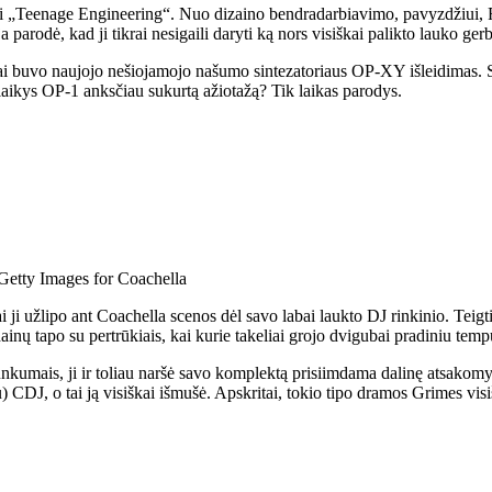
jui „Teenage Engineering“. Nuo dizaino bendradarbiavimo, pavyzdžiui,
rodė, kad ji tikrai nesigaili daryti ką nors visiškai palikto lauko ger
i buvo naujojo nešiojamojo našumo sintezatoriaus OP-XY išleidimas. Su
aikys OP-1 anksčiau sukurtą ažiotažą? Tik laikas parodys.
Getty Images for Coachella
ji užlipo ant Coachella scenos dėl savo labai laukto DJ rinkinio. Teigti
nų tapo su pertrūkiais, kai kurie takeliai grojo dvigubai pradiniu temp
sunkumais, ji ir toliau naršė savo komplektą prisiimdama dalinę atsakom
DJ, o tai ją visiškai išmušė. Apskritai, tokio tipo dramos Grimes visiška