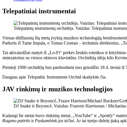
Telepatiniai instrumentai
Telepatinių instrumentų orchidėja. Vaizdas: Telepatiniai instrum
Vienas didžiausių šių metų įvykių muzikos technologijų bendruomenėje
Parkeris iš Tame Impala, o Tomas Cosmas – techninis direktorius, „Te
Tai akivaizdžiai matyti iš „Lo-Fi“ prekės ženklo estetikos ir kūrybin
sintezatorius su vienos oktavos klaviatūra. Orchidėjų idėja kilo Kevi
Pirmieji 1000 orchidėjų bus parduodami nuo gruodžio 18 d. tiesiai iš 
Daugiau apie Telepathic Instruments Orchid skaitykite čia.
JAV rinkimų ir muzikos technologijos
DJ Snake ir Beyoncé. Vaizdas: Frazeris Harrisonas / Michaelas
Kadangi šie metai buvo rinkimų metai, „YouTube“ ir „Spotify“ matėme 
Rogano patirtis
ir
Paskambink jos tėčiui
. Ar tai turėjo didelę įtaką ap