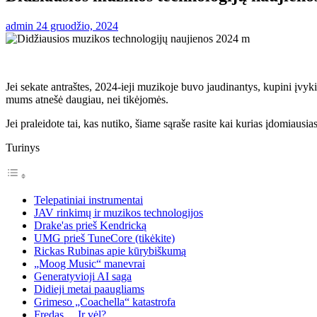
admin
24 gruodžio, 2024
Jei sekate antraštes, 2024-ieji muzikoje buvo jaudinantys, kupini įvykių
mums atnešė daugiau, nei tikėjomės.
Jei praleidote tai, kas nutiko, šiame sąraše rasite kai kurias įdomiausia
Turinys
Telepatiniai instrumentai
JAV rinkimų ir muzikos technologijos
Drake'as prieš Kendricką
UMG prieš TuneCore (tikėkite)
Rickas Rubinas apie kūrybiškumą
„Moog Music“ manevrai
Generatyvioji AI saga
Didieji metai paaugliams
Grimeso „Coachella“ katastrofa
Fredas… Ir vėl?