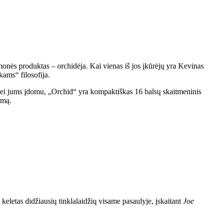
onės produktas – orchidėja. Kai vienas iš jos įkūrėjų yra Kevinas
ams“ filosofija.
. Jei jums įdomu, „Orchid“ yra kompaktiškas 16 balsų skaitmeninis
imą.
eletas didžiausių tinklalaidžių visame pasaulyje, įskaitant
Joe