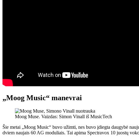
„Moog Music“ manevrai
Moog Muse. Vaizdas: Simon Vinall iš MusicTech
Šie metai „Moog Music“ buvo užimti, nes buvo įdiegta daugybė naujų a
dviem naujais 60 AG moduliais. Tai apima Spectravox 10 juostų vokode