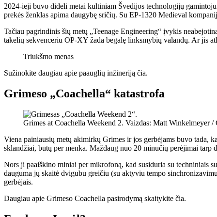
2024-ieji buvo dideli metai kultiniam Švedijos technologijų gaminto
prekės ženklas apima daugybę sričių. Su EP-1320 Medieval kompanija pa
Tačiau pagrindinis šių metų „Teenage Engineering“ įvykis neabejotina
takelių sekvenceriu OP-XY žada begalę linksmybių valandų. Ar jis atl
Triukšmo menas
Sužinokite daugiau apie paauglių inžineriją čia.
Grimeso „Coachella“ katastrofa
Grimes at Coachella Weekend 2. Vaizdas: Matt Winkelmeyer / 
Viena painiausių metų akimirkų Grimes ir jos gerbėjams buvo tada, kai 
sklandžiai, būtų per menka. Maždaug nuo 20 minučių perėjimai tarp dai
Nors ji paaiškino miniai per mikrofoną, kad susiduria su techniniais 
dauguma jų skaitė dvigubu greičiu (su aktyviu tempo sinchronizavimu) C
gerbėjais.
Daugiau apie Grimeso Coachella pasirodymą skaitykite čia.