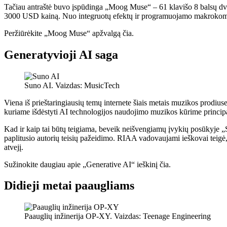
Tačiau antraštė buvo įspūdinga „Moog Muse“ – 61 klavišo 8 balsų dvie
3000 USD kainą. Nuo integruotų efektų ir programuojamo makrokomando
Peržiūrėkite „Moog Muse“ apžvalgą čia.
Generatyvioji AI saga
Suno AI. Vaizdas: MusicTech
Viena iš prieštaringiausių temų internete šiais metais muzikos prodius
kuriame išdėstyti AI technologijos naudojimo muzikos kūrime princip
Kad ir kaip tai būtų teigiama, beveik neišvengiamų įvykių posūkyje „
paplitusio autorių teisių pažeidimo. RIAA vadovaujami ieškovai teigė,
atvejį.
Sužinokite daugiau apie „Generative AI“ ieškinį čia.
Didieji metai paaugliams
Paauglių inžinerija OP-XY. Vaizdas: Teenage Engineering