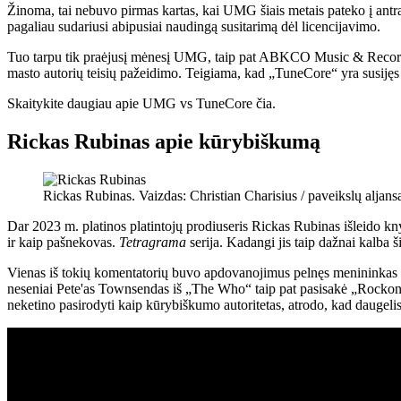
Žinoma, tai nebuvo pirmas kartas, kai UMG šiais metais pateko į antraš
pagaliau sudariusi abipusiai naudingą susitarimą dėl licencijavimo.
Tuo tarpu tik praėjusį mėnesį UMG, taip pat ABKCO Music & Records i
masto autorių teisių pažeidimo. Teigiama, kad „TuneCore“ yra susijęs
Skaitykite daugiau apie UMG vs TuneCore čia.
Rickas Rubinas apie kūrybiškumą
Rickas Rubinas. Vaizdas: Christian Charisius / paveikslų aljans
Dar 2023 m. platinos platintojų prodiuseris Rickas Rubinas išleido 
ir kaip pašnekovas.
Tetragrama
serija. Kadangi jis taip dažnai kalba 
Vienas iš tokių komentatorių buvo apdovanojimus pelnęs menininkas ir 
neseniai Pete'as Townsendas iš „The Who“ taip pat pasisakė „Rockonte
neketino pasirodyti kaip kūrybiškumo autoritetas, atrodo, kad daugelis 