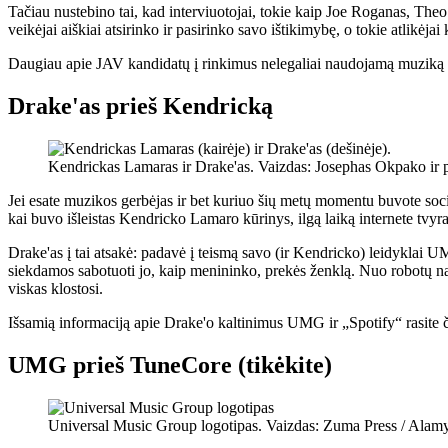
Tačiau nustebino tai, kad interviuotojai, tokie kaip Joe Roganas, Theo
veikėjai aiškiai atsirinko ir pasirinko savo ištikimybę, o tokie atlikė
Daugiau apie JAV kandidatų į rinkimus nelegaliai naudojamą muziką s
Drake'as prieš Kendricką
Kendrickas Lamaras ir Drake'as. Vaizdas: Josephas Okpako ir p
Jei esate muzikos gerbėjas ir bet kuriuo šių metų momentu buvote soc
kai buvo išleistas Kendricko Lamaro kūrinys, ilgą laiką internete tvy
Drake'as į tai atsakė: padavė į teismą savo (ir Kendricko) leidyklai U
siekdamos sabotuoti jo, kaip menininko, prekės ženklą. Nuo robotų nau
viskas klostosi.
Išsamią informaciją apie Drake'o kaltinimus UMG ir „Spotify“ rasite č
UMG prieš TuneCore (tikėkite)
Universal Music Group logotipas. Vaizdas: Zuma Press / Alam