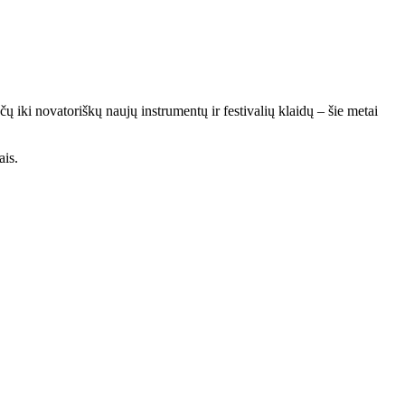
čų iki novatoriškų naujų instrumentų ir festivalių klaidų – šie metai
ais.