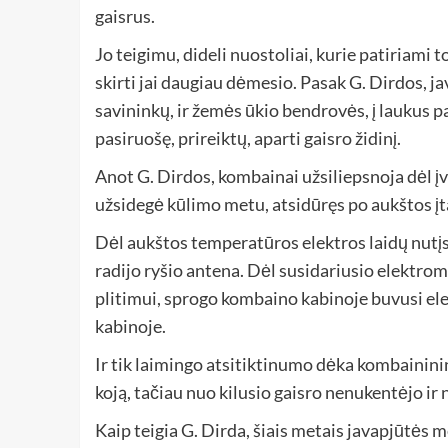
gaisrus.
Jo teigimu, dideli nuostoliai, kurie patiriami to
skirti jai daugiau dėmesio. Pasak G. Dirdos, j
savininkų, ir žemės ūkio bendrovės, į laukus 
pasiruošę, prireiktų, aparti gaisro židinį.
Anot G. Dirdos, kombainai užsiliepsnoja dėl įv
užsidegė kūlimo metu, atsidūręs po aukštos įta
Dėl aukštos temperatūros elektros laidų nut
radijo ryšio antena. Dėl susidariusio elektrom
plitimui, sprogo kombaino kabinoje buvusi ele
kabinoje.
Ir tik laimingo atsitiktinumo dėka kombaininink
koją, tačiau nuo kilusio gaisro nenukentėjo ir
Kaip teigia G. Dirda, šiais metais javapjūtės 