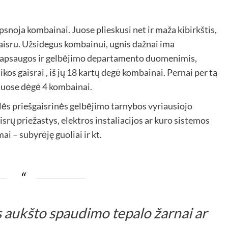
epsnoja kombainai. Juose plieskusi net ir maža kibirkštis,
gaisru. Užsidegus kombainui, ugnis dažnai ima
ės apsaugos ir gelbėjimo departamento duomenimis,
os gaisrai , iš jų 18 kartų degė kombainai. Pernai per tą
 juose dėgė 4 kombainai.
s priešgaisrinės gelbėjimo tarnybos vyriausiojo
srų priežastys, elektros instaliacijos ar kuro sistemos
i – subyrėję guoliai ir kt.
us aukšto spaudimo tepalo žarnai ar