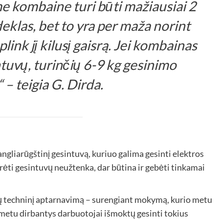
 kombaine turi būti mažiausiai 2
eklas, bet to yra per maža norint
plink jį kilusį gaisrą. Jei kombainas
ntuvų, turinčių 6-9 kg gesinimo
 – teigia G. Dirda.
 angliarūgštinį gesintuvą, kuriuo galima gesinti elektros
turėti gesintuvų neužtenka, dar būtina ir gebėti tinkamai
uvų techninį aptarnavimą – surengiant mokymą, kurio metu
metu dirbantys darbuotojai išmoktų gesinti tokius