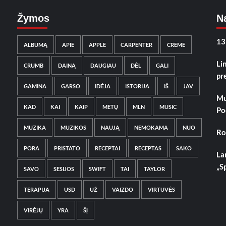
Žymos
Na
13
ALBUMĄ
APIE
APPLE
CARPENTER
CREME
Li
CRUMB
DAINĄ
DAUGIAU
DĖL
GALI
pr
GAMINA
GARSO
IDĖJA
ISTORIJA
IŠ
JAV
Mu
KAD
KAI
KAIP
METŲ
MLN
MUSIC
Po
MUZIKA
MUZIKOS
NAUJĄ
NEMOKAMA
NUO
Ro
PORA
PRISTATO
RECEPTAI
RECEPTAS
SAKO
La
„S
SAVO
SESIJOS
SWIFT
TAI
TAYLOR
TERAPIJA
USD
UŽ
VAIZDO
VIRTUVĖS
VIRĖJŲ
YRA
ŠĮ