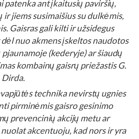
 patenka ant įkaitusių paviršių,
ų ir jiems susimaišius su dulkėmis,
s. Gaisras gali kilti ir užsidegus
dėl ​​nuo akmens įskeltos naudotos
 pjaunamoje (kederyje) ar šiaudų
limas kombainų gaisrų priežastis G.
Dirda.
avapjūtės technika nevirstų ugnies
inti pirminėmis gaisro gesinimo
ų prevencinių akcijų metu ar
 nuolat akcentuoju, kad nors ir yra