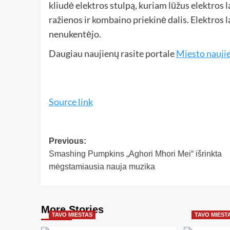
kliudė elektros stulpą, kuriam lūžus elektros 
ražienos ir kombaino priekinė dalis. Elektros l
nenukentėjo.
Daugiau naujienų rasite portale
Miesto nauji
Source link
Previous:
Smashing Pumpkins „Aghori Mhori Mei“ išrinkta
mėgstamiausia nauja muzika
More Stories
TAVO MIESTAS
TAVO MIEST