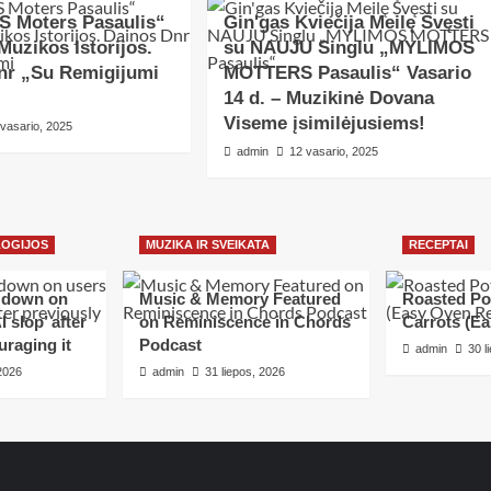
 Moters Pasaulis“
Gin'gas Kviečija Meilę Švęsti
Muzikos Istorijos.
su NAUJU Singlu „MYLIMOS
nr „Su Remigijumi
MOTTERS Pasaulis“ Vasario
14 d. – Muzikinė Dovana
Viseme įsimilėjusiems!
 vasario, 2025
admin
12 vasario, 2025
LOGIJOS
MUZIKA IR SVEIKATA
RECEPTAI
s down on
Music & Memory Featured
Roasted Po
 slop’ after
on Reminiscence in Chords
Carrots (E
uraging it
Podcast
admin
30 l
 2026
admin
31 liepos, 2026