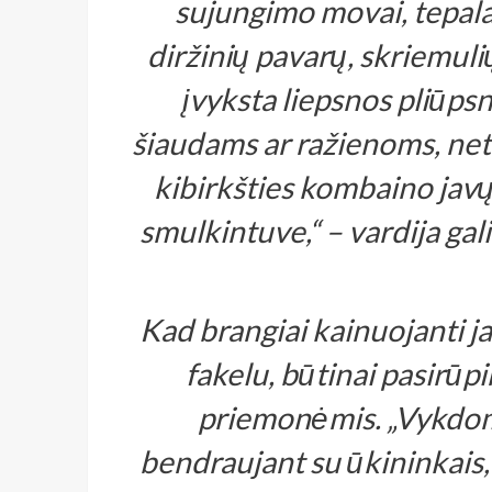
sujungimo movai, tepalai
diržinių pavarų, skriemuli
įvyksta liepsnos pliūpsni
šiaudams ar ražienoms, net 
kibirkšties kombaino javų
smulkintuve,“ – vardija ga
Kad brangiai kainuojanti j
fakelu, būtinai pasirūp
priemonėmis. „Vykdom
bendraujant su ūkininkais,