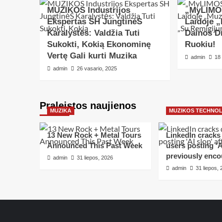
MUZIKOS Industrijos
„MyLIMOS
Ekspertas SH JungtinėS
Laidoje „
Karalystės: Valdžia Tuti
Dainos D
Sukokti, Kokią Ekonominę
Ruokiu!
Vertę Gali kurti Muzika
admin
18
admin
26 vasario, 2025
Praleistos naujienos
MUZIKA
MUZIKOS TECHNO
13 New Rock + Metal Tours
LinkedIn crack
Announced This Past Week
users posting ‘AI
previously enco
admin
31 liepos, 2026
admin
31 liepos,