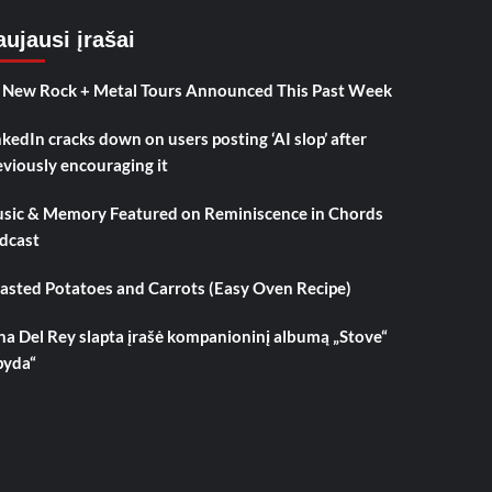
ujausi įrašai
 New Rock + Metal Tours Announced This Past Week
nkedIn cracks down on users posting ‘AI slop’ after
eviously encouraging it
sic & Memory Featured on Reminiscence in Chords
dcast
asted Potatoes and Carrots (Easy Oven Recipe)
na Del Rey slapta įrašė kompanioninį albumą „Stove“
pyda“