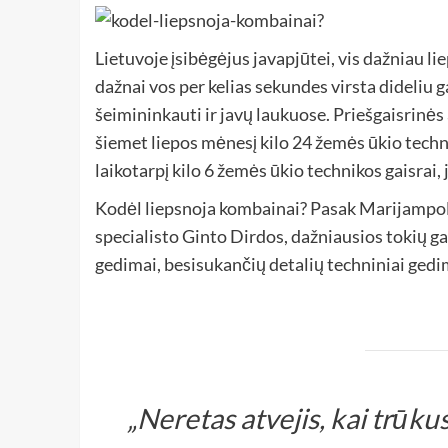
Lietuvoje įsibėgėjus javapjūtei, vis dažniau li
dažnai vos per kelias sekundes virsta dideliu 
šeimininkauti ir javų laukuose. Priešgaisrin
šiemet liepos mėnesį kilo 24 žemės ūkio technik
laikotarpį kilo 6 žemės ūkio technikos gaisrai,
Kodėl liepsnoja kombainai? Pasak Marijampolė
specialisto Ginto Dirdos, dažniausios tokių gai
gedimai, besisukančių detalių techniniai gedima
„Neretas atvejis, kai trūk