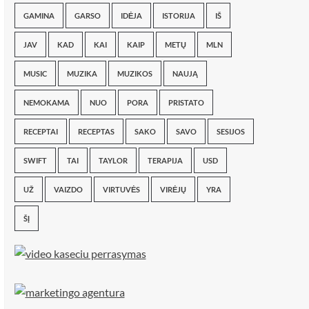
GAMINA
GARSO
IDĖJA
ISTORIJA
IŠ
JAV
KAD
KAI
KAIP
METŲ
MLN
MUSIC
MUZIKA
MUZIKOS
NAUJĄ
NEMOKAMA
NUO
PORA
PRISTATO
RECEPTAI
RECEPTAS
SAKO
SAVO
SESIJOS
SWIFT
TAI
TAYLOR
TERAPIJA
USD
UŽ
VAIZDO
VIRTUVĖS
VIRĖJŲ
YRA
ŠĮ