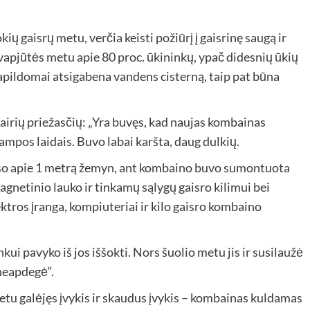
kių gaisrų metu, verčia keisti požiūrį į gaisrinę saugą ir
avapjūtės metu apie 80 proc. ūkininkų, ypač didesnių ūkių
papildomai atsigabena vandens cisterną, taip pat būna
airių priežasčių: „Yra buvęs, kad naujas kombainas
mpos laidais. Buvo labai karšta, daug dulkių.
įso apie 1 metrą žemyn, ant kombaino buvo sumontuota
agnetinio lauko ir tinkamų sąlygų gaisro kilimui bei
ktros įranga, kompiuteriai ir kilo gaisro kombaino
ui pavyko iš jos iššokti. Nors šuolio metu jis ir susilaužė
 neapdegė“.
metu galėjęs įvykis ir skaudus įvykis – kombainas kuldamas