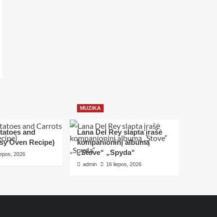
MUZIKA
tatoes and
Lana Del Rey slapta įrašė
asy Oven Recipe)
kompanioninį albumą
„Stove“ „Spyda“
iepos, 2026
admin
16 liepos, 2026