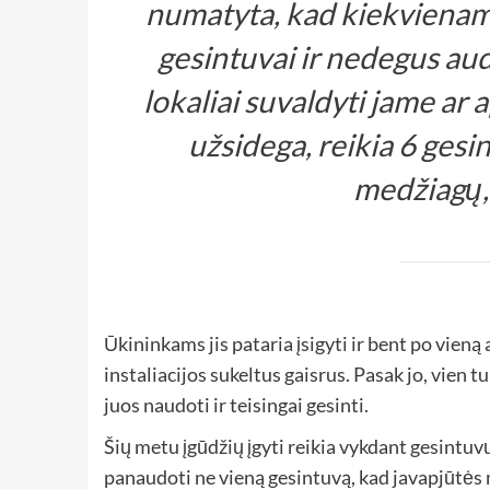
numatyta, kad kiekviename
gesintuvai ir nedegus aud
lokaliai suvaldyti jame ar a
užsidega, reikia 6 gesi
medžiagų,“
Ūkininkams jis pataria įsigyti ir bent po vieną
instaliacijos sukeltus gaisrus. Pasak jo, vien 
juos naudoti ir teisingai gesinti.
Šių metu įgūdžių įgyti reikia vykdant gesint
panaudoti ne vieną gesintuvą, kad javapjūtės 