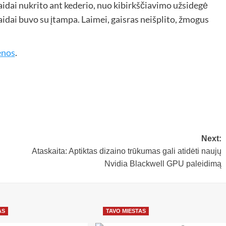
laidai nukrito ant kederio, nuo kibirkščiavimo užsidegė
aidai buvo su įtampa. Laimei, gaisras neišplito, žmogus
enos
.
Next:
Ataskaita: Aptiktas dizaino trūkumas gali atidėti naujų
Nvidia Blackwell GPU paleidimą
AS
TAVO MIESTAS